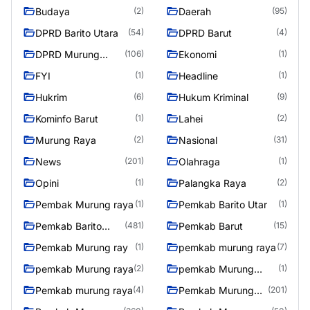
Budaya
Daerah
(2)
(95)
DPRD Barito Utara
DPRD Barut
(54)
(4)
DPRD Murung
Ekonomi
(106)
(1)
Raya
FYI
Headline
(1)
(1)
Hukrim
Hukum Kriminal
(6)
(9)
Kominfo Barut
Lahei
(1)
(2)
Murung Raya
Nasional
(2)
(31)
News
Olahraga
(201)
(1)
Opini
Palangka Raya
(1)
(2)
Pembak Murung raya
Pemkab Barito Utar
(1)
(1)
Pemkab Barito
Pemkab Barut
(481)
(15)
Utara
Pemkab Murung ray
pemkab murung raya
(1)
(7)
pemkab Murung raya
pemkab Murung
(2)
(1)
Raya
Pemkab murung raya
Pemkab Murung
(4)
(201)
raya