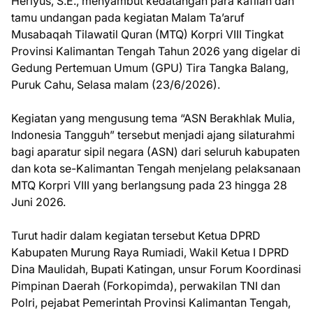
Heriyus, S.E., menyambut kedatangan para kafilah dan
tamu undangan pada kegiatan Malam Ta’aruf
Musabaqah Tilawatil Quran (MTQ) Korpri VIII Tingkat
Provinsi Kalimantan Tengah Tahun 2026 yang digelar di
Gedung Pertemuan Umum (GPU) Tira Tangka Balang,
Puruk Cahu, Selasa malam (23/6/2026).
Kegiatan yang mengusung tema “ASN Berakhlak Mulia,
Indonesia Tangguh” tersebut menjadi ajang silaturahmi
bagi aparatur sipil negara (ASN) dari seluruh kabupaten
dan kota se-Kalimantan Tengah menjelang pelaksanaan
MTQ Korpri VIII yang berlangsung pada 23 hingga 28
Juni 2026.
Turut hadir dalam kegiatan tersebut Ketua DPRD
Kabupaten Murung Raya Rumiadi, Wakil Ketua I DPRD
Dina Maulidah, Bupati Katingan, unsur Forum Koordinasi
Pimpinan Daerah (Forkopimda), perwakilan TNI dan
Polri, pejabat Pemerintah Provinsi Kalimantan Tengah,