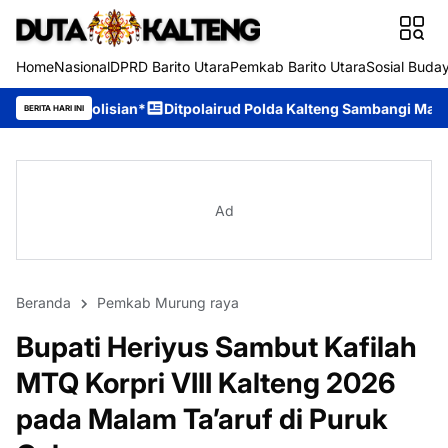
Home
Nasional
DPRD Barito Utara
Pemkab Barito Utara
Sosial Buda
n*
Ditpolairud Polda Kalteng Sambangi Masyarakat, Berikan Ed
BERITA HARI INI
Ad
Beranda
Pemkab Murung raya
Bupati Heriyus Sambut Kafilah
MTQ Korpri VIII Kalteng 2026
pada Malam Ta’aruf di Puruk