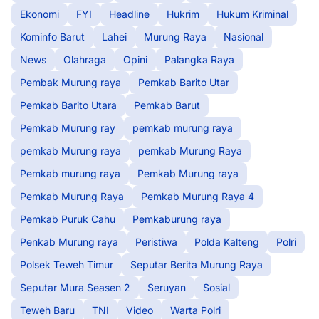
Ekonomi
FYI
Headline
Hukrim
Hukum Kriminal
Kominfo Barut
Lahei
Murung Raya
Nasional
News
Olahraga
Opini
Palangka Raya
Pembak Murung raya
Pemkab Barito Utar
Pemkab Barito Utara
Pemkab Barut
Pemkab Murung ray
pemkab murung raya
pemkab Murung raya
pemkab Murung Raya
Pemkab murung raya
Pemkab Murung raya
Pemkab Murung Raya
Pemkab Murung Raya 4
Pemkab Puruk Cahu
Pemkaburung raya
Penkab Murung raya
Peristiwa
Polda Kalteng
Polri
Polsek Teweh Timur
Seputar Berita Murung Raya
Seputar Mura Seasen 2
Seruyan
Sosial
Teweh Baru
TNI
Video
Warta Polri