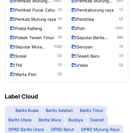
Pemkab Murung
Pemkab Murung
(360)
(50)
Raya
Raya 4
Pemkab Puruk Cahu
Pemkaburung raya
(1)
(1)
Penkab Murung raya
Peristiwa
(1)
(3)
Polda Kalteng
Polri
(8)
(110)
Polsek Teweh Timur
Seputar Berita
(1)
(96)
Murung Raya
Seputar Mura
Seruyan
(136)
(1)
Seasen 2
Sosial
Teweh Baru
(2)
(1)
TNI
Video
(1)
(2)
Warta Polri
(3)
Label Cloud
Barito Kuala
Barito Selatan
Barito Timur
Barito Utara
Berita Mura
Budaya
Daerah
DPRD Barito Utara
DPRD Barut
DPRD Murung Raya