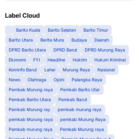
Label Cloud
Barito Kuala
Barito Selatan
Barito Timur
Barito Utara
Berita Mura
Budaya
Daerah
DPRD Barito Utara
DPRD Barut
DPRD Murung Raya
Ekonomi
FYI
Headline
Hukrim
Hukum Kriminal
Kominfo Barut
Lahei
Murung Raya
Nasional
News
Olahraga
Opini
Palangka Raya
Pembak Murung raya
Pemkab Barito Utar
Pemkab Barito Utara
Pemkab Barut
Pemkab Murung ray
pemkab murung raya
pemkab Murung raya
pemkab Murung Raya
Pemkab murung raya
Pemkab Murung raya