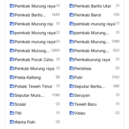
Pembak Murung raya
Pemkab Barito Utar
(1)
(1)
Pemkab Barito
Pemkab Barut
(481)
(15)
Utara
Pemkab Murung ray
pemkab murung raya
(1)
(7)
pemkab Murung raya
pemkab Murung
(2)
(1)
Raya
Pemkab murung raya
Pemkab Murung
(4)
(199)
raya
Pemkab Murung
Pemkab Murung
(360)
(50)
Raya
Raya 4
Pemkab Puruk Cahu
Pemkaburung raya
(1)
(1)
Penkab Murung raya
Peristiwa
(1)
(3)
Polda Kalteng
Polri
(8)
(110)
Polsek Teweh Timur
Seputar Berita
(1)
(96)
Murung Raya
Seputar Mura
Seruyan
(136)
(1)
Seasen 2
Sosial
Teweh Baru
(2)
(1)
TNI
Video
(1)
(2)
Warta Polri
(3)