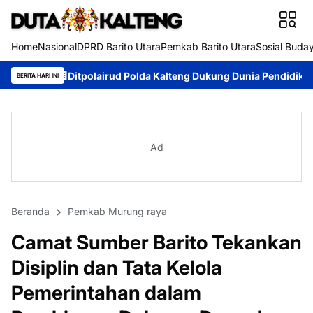
Home
Nasional
DPRD Barito Utara
Pemkab Barito Utara
Sosial Buda
polairud Polda Kalteng Dukung Dunia Pendidikan Lewat Kapal Mele
BERITA HARI INI
Ad
Beranda
Pemkab Murung raya
Camat Sumber Barito Tekankan
Disiplin dan Tata Kelola
Pemerintahan dalam