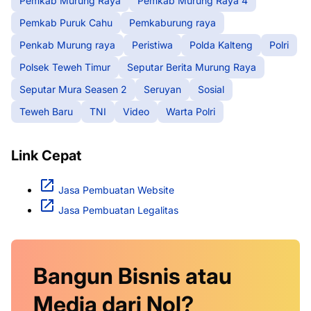
Pemkab Murung Raya
Pemkab Murung Raya 4
Pemkab Puruk Cahu
Pemkaburung raya
Penkab Murung raya
Peristiwa
Polda Kalteng
Polri
Polsek Teweh Timur
Seputar Berita Murung Raya
Seputar Mura Seasen 2
Seruyan
Sosial
Teweh Baru
TNI
Video
Warta Polri
Link Cepat
Jasa Pembuatan Website
Jasa Pembuatan Legalitas
Bangun Bisnis atau
Media dari Nol?