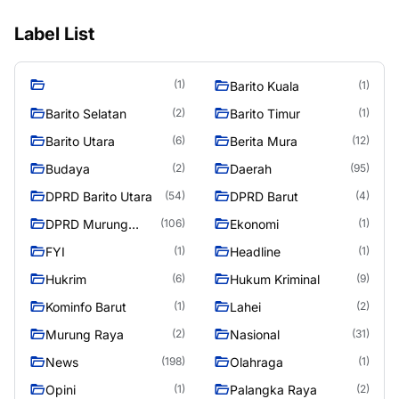
Label List
(1)
Barito Kuala
(1)
Barito Selatan
Barito Timur
(2)
(1)
Barito Utara
Berita Mura
(6)
(12)
Budaya
Daerah
(2)
(95)
DPRD Barito Utara
DPRD Barut
(54)
(4)
DPRD Murung
Ekonomi
(106)
(1)
Raya
FYI
Headline
(1)
(1)
Hukrim
Hukum Kriminal
(6)
(9)
Kominfo Barut
Lahei
(1)
(2)
Murung Raya
Nasional
(2)
(31)
News
Olahraga
(198)
(1)
Opini
Palangka Raya
(1)
(2)