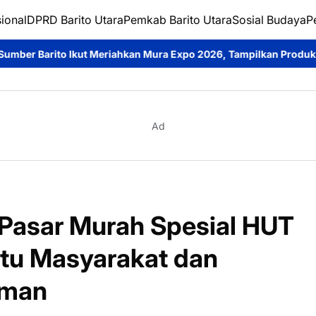
ional
DPRD Barito Utara
Pemkab Barito Utara
Sosial Budaya
P
kan Mura Expo 2026, Tampilkan Produk Unggulan Berbahan Rota
Ad
 Pasar Murah Spesial HUT
ntu Masyarakat dan
aman