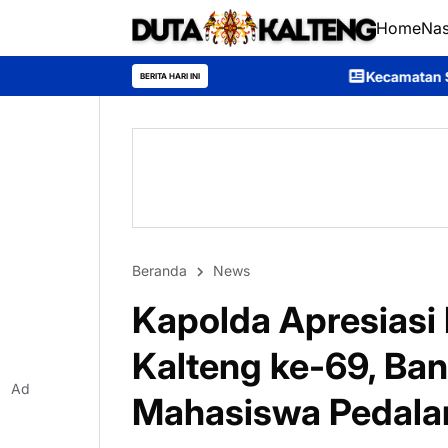
Home
Nas
Kecamatan Sumber Barito Ikut Meriah
BERITA HARI INI
Beranda
News
Kapolda Apresiasi
Kalteng ke-69, Ba
Ad
Mahasiswa Pedal