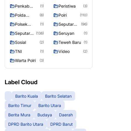
Raya
Raya 4
Puruk Cahu
g raya
Penkab
Peristiwa
(1)
(3)
Murung raya
Polda
Polri
(8)
(110)
Kalteng
Polsek
Seputar
(1)
(96)
Teweh Timur
Berita
Seputar
Seruyan
(136)
(1)
Murung
Mura
Sosial
Teweh Baru
(2)
(1)
Raya
Seasen 2
TNI
Video
(1)
(2)
Warta Polri
(3)
Label Cloud
Barito Kuala
Barito Selatan
Barito Timur
Barito Utara
Berita Mura
Budaya
Daerah
DPRD Barito Utara
DPRD Barut