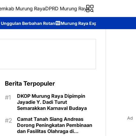
emkab Murung Raya
DPRD Murung Raya
n
Murung Raya Expo 2026 Resmi Dibuka, Jadi Ajang Promosi Po
Berita Terpopuler
DKOP Murung Raya Dipimpin
Jayadie Y. Dadi Turut
Semarakkan Karnaval Budaya
Ad
Camat Tanah Siang Andreas
Dorong Peningkatan Pembinaan
dan Fasilitas Olahraga di