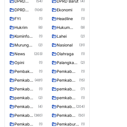
DPRD
DPRD Barut
(54)
(4)
Barito
DPRD
Ekonomi
(106)
(1)
Utara
Murung
FYI
Headline
(1)
(1)
Raya
Hukrim
Hukum
(6)
(9)
Kriminal
Kominfo
Lahei
(1)
(2)
Barut
Murung
Nasional
(2)
(31)
Raya
News
Olahraga
(203)
(1)
Opini
Palangka
(1)
(2)
Raya
Pembak
Pemkab
(1)
(1)
Murung raya
Barito Utar
Pemkab
Pemkab
(481)
(15)
Barito
Barut
Pemkab
pemkab
(1)
(7)
Utara
Murung ray
murung raya
pemkab
pemkab
(2)
(1)
Murung raya
Murung
Pemkab
Pemkab
(4)
(204)
Raya
murung raya
Murung
Pemkab
Pemkab
(360)
(50)
raya
Murung
Murung
Pemkab
Pemkaburun
(1)
(1)