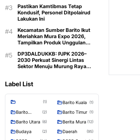
Kecamatan
Pastikan Kamtibmas Tetap
Kondusif, Personel Ditpolairud
Lakukan Ini
Kecamatan Sumber Barito Ikut
Meriahkan Mura Expo 2026,
Tampilkan Produk Unggulan
Berbahan Rotan
DP3DALDUKKB: PJPK 2026–
2030 Perkuat Sinergi Lintas
Sektor Menuju Murung Raya
Emas 2030
Label List
(1)
Barito Kuala
(1)
Barito
Barito Timur
(2)
(1)
Selatan
Barito Utara
Berita Mura
(6)
(12)
Budaya
Daerah
(2)
(95)