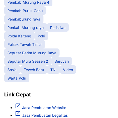
Pemkab Murung Raya 4
Pemkab Puruk Cahu
Pemkaburung raya
Penkab Murung raya
Peristiwa
Polda Kalteng
Polri
Polsek Teweh Timur
Seputar Berita Murung Raya
Seputar Mura Seasen 2
Seruyan
Sosial
Teweh Baru
TNI
Video
Warta Polri
Link Cepat
Jasa Pembuatan Website
Jasa Pembuatan Legalitas