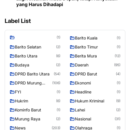
yang Harus Dihadapi
Label List
(1)
Barito Kuala
(1)
Barito Selatan
Barito Timur
(2)
(1)
Barito Utara
Berita Mura
(6)
(12)
Budaya
Daerah
(2)
(95)
DPRD Barito Utara
DPRD Barut
(54)
(4)
DPRD Murung
Ekonomi
(106)
(1)
Raya
FYI
Headline
(1)
(1)
Hukrim
Hukum Kriminal
(6)
(9)
Kominfo Barut
Lahei
(1)
(2)
Murung Raya
Nasional
(2)
(31)
News
Olahraga
(203)
(1)