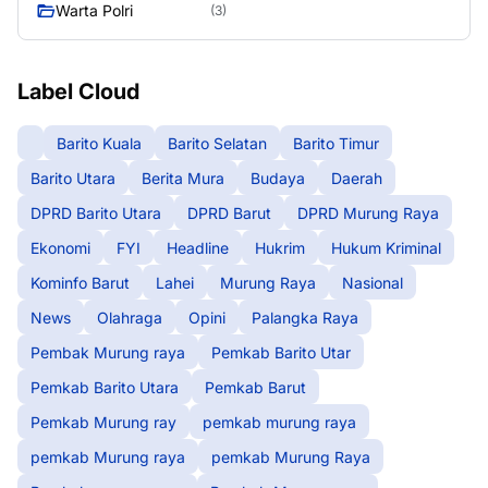
Warta Polri
(3)
Label Cloud
Barito Kuala
Barito Selatan
Barito Timur
Barito Utara
Berita Mura
Budaya
Daerah
DPRD Barito Utara
DPRD Barut
DPRD Murung Raya
Ekonomi
FYI
Headline
Hukrim
Hukum Kriminal
Kominfo Barut
Lahei
Murung Raya
Nasional
News
Olahraga
Opini
Palangka Raya
Pembak Murung raya
Pemkab Barito Utar
Pemkab Barito Utara
Pemkab Barut
Pemkab Murung ray
pemkab murung raya
pemkab Murung raya
pemkab Murung Raya