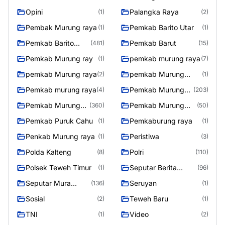
Opini
Palangka Raya
(1)
(2)
Pembak Murung raya
Pemkab Barito Utar
(1)
(1)
Pemkab Barito
Pemkab Barut
(481)
(15)
Utara
Pemkab Murung ray
pemkab murung raya
(1)
(7)
pemkab Murung raya
pemkab Murung
(2)
(1)
Raya
Pemkab murung raya
Pemkab Murung
(4)
(203)
raya
Pemkab Murung
Pemkab Murung
(360)
(50)
Raya
Raya 4
Pemkab Puruk Cahu
Pemkaburung raya
(1)
(1)
Penkab Murung raya
Peristiwa
(1)
(3)
Polda Kalteng
Polri
(8)
(110)
Polsek Teweh Timur
Seputar Berita
(1)
(96)
Murung Raya
Seputar Mura
Seruyan
(136)
(1)
Seasen 2
Sosial
Teweh Baru
(2)
(1)
TNI
Video
(1)
(2)