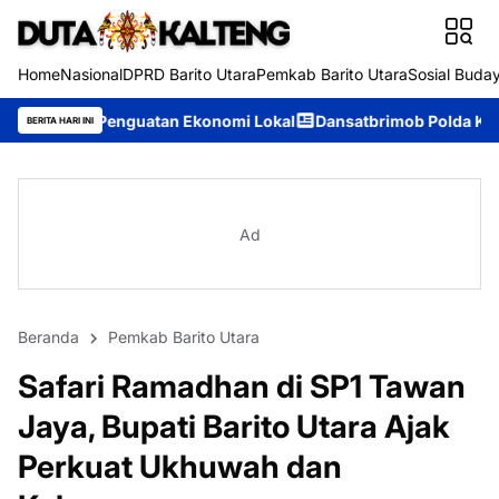
Home
Nasional
DPRD Barito Utara
Pemkab Barito Utara
Sosial Buda
tan Ekonomi Lokal
Dansatbrimob Polda Kalteng Pimpin Olahrag
BERITA HARI INI
Ad
Beranda
Pemkab Barito Utara
Safari Ramadhan di SP1 Tawan
Jaya, Bupati Barito Utara Ajak
Perkuat Ukhuwah dan