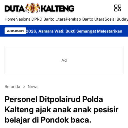
Home
Nasional
DPRD Barito Utara
Pemkab Barito Utara
Sosial Buda
, Asmara Wati: Bukti Semangat Melestarikan Budaya
Festival B
BERITA HARI INI
Ad
Beranda
News
‎Personel Ditpolairud Polda
Kalteng ajak anak anak pesisir
belajar di Pondok baca.