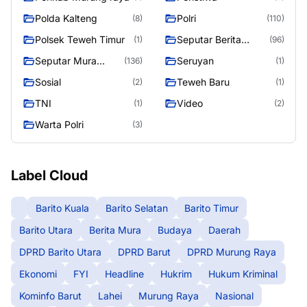
Polda Kalteng
Polri
(8)
(110)
Polsek Teweh Timur
Seputar Berita
(1)
(96)
Murung Raya
Seputar Mura
Seruyan
(136)
(1)
Seasen 2
Sosial
Teweh Baru
(2)
(1)
TNI
Video
(1)
(2)
Warta Polri
(3)
Label Cloud
Barito Kuala
Barito Selatan
Barito Timur
Barito Utara
Berita Mura
Budaya
Daerah
DPRD Barito Utara
DPRD Barut
DPRD Murung Raya
Ekonomi
FYI
Headline
Hukrim
Hukum Kriminal
Kominfo Barut
Lahei
Murung Raya
Nasional