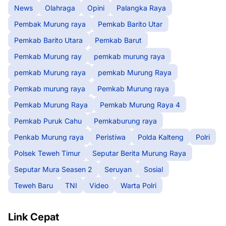
News
Olahraga
Opini
Palangka Raya
Pembak Murung raya
Pemkab Barito Utar
Pemkab Barito Utara
Pemkab Barut
Pemkab Murung ray
pemkab murung raya
pemkab Murung raya
pemkab Murung Raya
Pemkab murung raya
Pemkab Murung raya
Pemkab Murung Raya
Pemkab Murung Raya 4
Pemkab Puruk Cahu
Pemkaburung raya
Penkab Murung raya
Peristiwa
Polda Kalteng
Polri
Polsek Teweh Timur
Seputar Berita Murung Raya
Seputar Mura Seasen 2
Seruyan
Sosial
Teweh Baru
TNI
Video
Warta Polri
Link Cepat