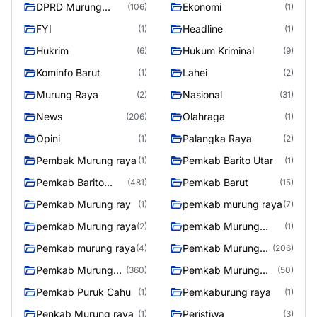
DPRD Murung
Ekonomi
(106)
(1)
Raya
FYI
Headline
(1)
(1)
Hukrim
Hukum Kriminal
(6)
(9)
Kominfo Barut
Lahei
(1)
(2)
Murung Raya
Nasional
(2)
(31)
News
Olahraga
(206)
(1)
Opini
Palangka Raya
(1)
(2)
Pembak Murung raya
Pemkab Barito Utar
(1)
(1)
Pemkab Barito
Pemkab Barut
(481)
(15)
Utara
Pemkab Murung ray
pemkab murung raya
(1)
(7)
pemkab Murung raya
pemkab Murung
(2)
(1)
Raya
Pemkab murung raya
Pemkab Murung
(4)
(206)
raya
Pemkab Murung
Pemkab Murung
(360)
(50)
Raya
Raya 4
Pemkab Puruk Cahu
Pemkaburung raya
(1)
(1)
Penkab Murung raya
Peristiwa
(1)
(3)