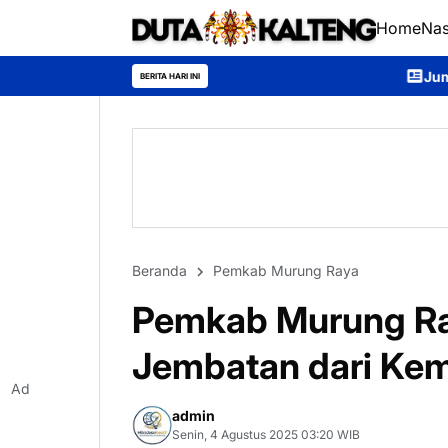
Home
Nas
Jumat Berkah Brimob Kalte
BERITA HARI INI
Beranda
Pemkab Murung Raya
Pemkab Murung Ra
Jembatan dari Ke
Ad
admin
Senin, 4 Agustus 2025 03:20 WIB