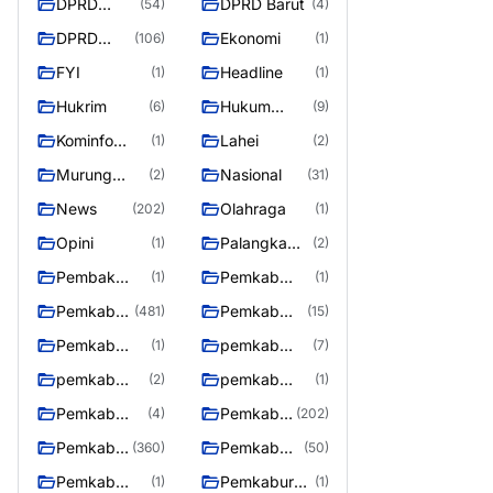
DPRD
DPRD Barut
(54)
(4)
Barito
DPRD
Ekonomi
(106)
(1)
Utara
Murung
FYI
Headline
(1)
(1)
Raya
Hukrim
Hukum
(6)
(9)
Kriminal
Kominfo
Lahei
(1)
(2)
Barut
Murung
Nasional
(2)
(31)
Raya
News
Olahraga
(202)
(1)
Opini
Palangka
(1)
(2)
Raya
Pembak
Pemkab
(1)
(1)
Murung raya
Barito Utar
Pemkab
Pemkab
(481)
(15)
Barito
Barut
Pemkab
pemkab
(1)
(7)
Utara
Murung ray
murung raya
pemkab
pemkab
(2)
(1)
Murung raya
Murung
Pemkab
Pemkab
(4)
(202)
Raya
murung raya
Murung
Pemkab
Pemkab
(360)
(50)
raya
Murung
Murung
Pemkab
Pemkaburun
(1)
(1)