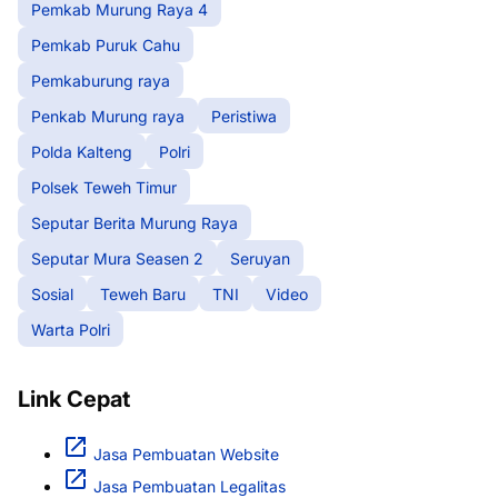
Pemkab Murung Raya 4
Pemkab Puruk Cahu
Pemkaburung raya
Penkab Murung raya
Peristiwa
Polda Kalteng
Polri
Polsek Teweh Timur
Seputar Berita Murung Raya
Seputar Mura Seasen 2
Seruyan
Sosial
Teweh Baru
TNI
Video
Warta Polri
Link Cepat
Jasa Pembuatan Website
Jasa Pembuatan Legalitas