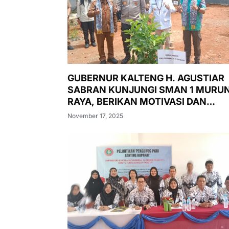
GUBERNUR KALTENG H. AGUSTIAR
SABRAN KUNJUNGI SMAN 1 MURU
RAYA, BERIKAN MOTIVASI DAN
LUNCURKAN PASAR MURAH,
November 17, 2025
PENANAMAN POHON, DAN
PEMERIKSAAN KESEHATAN GRATIS