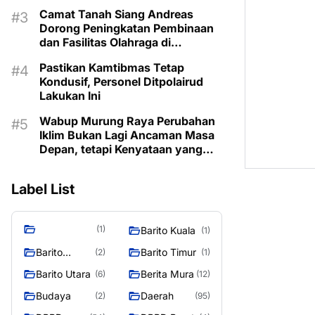
Camat Tanah Siang Andreas
Dorong Peningkatan Pembinaan
dan Fasilitas Olahraga di
Kecamatan
Pastikan Kamtibmas Tetap
Kondusif, Personel Ditpolairud
Lakukan Ini
Wabup Murung Raya Perubahan
Iklim Bukan Lagi Ancaman Masa
Depan, tetapi Kenyataan yang
Harus Dihadapi
Label List
(1)
Barito Kuala
(1)
Barito
Barito Timur
(2)
(1)
Selatan
Barito Utara
Berita Mura
(6)
(12)
Budaya
Daerah
(2)
(95)