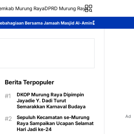
emkab Murung Raya
DPRD Murung Raya
amaah Masjid Al-Amin
Kontingen Pramuka Murung Raya Dilepas
Berita Terpopuler
DKOP Murung Raya Dipimpin
Jayadie Y. Dadi Turut
Semarakkan Karnaval Budaya
Ad
Sepuluh Kecamatan se-Murung
Raya Sampaikan Ucapan Selamat
Hari Jadi ke-24