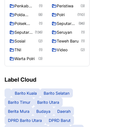
Raya
Raya 4
Puruk Cahu
g raya
Penkab
Peristiwa
(1)
(3)
Murung raya
Polda
Polri
(8)
(110)
Kalteng
Polsek
Seputar
(1)
(96)
Teweh Timur
Berita
Seputar
Seruyan
(136)
(1)
Murung
Mura
Sosial
Teweh Baru
(2)
(1)
Raya
Seasen 2
TNI
Video
(1)
(2)
Warta Polri
(3)
Label Cloud
Barito Kuala
Barito Selatan
Barito Timur
Barito Utara
Berita Mura
Budaya
Daerah
DPRD Barito Utara
DPRD Barut