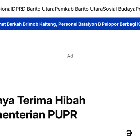
ional
DPRD Barito Utara
Pemkab Barito Utara
Sosial Budaya
P
ng, Personel Batalyon B Pelopor Berbagi Kebahagiaan Bersama J
Ad
ya Terima Hibah
menterian PUPR