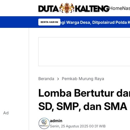
Home
Nas
Sambangi Warga Desa, Ditpolairud Polda Kalteng Sampaikan Lar
BERITA HARI INI
Beranda
Pemkab Murung Raya
Lomba Bertutur da
SD, SMP, dan SMA 
Ad
admin
Senin, 25 Agustus 2025 00:31 WIB