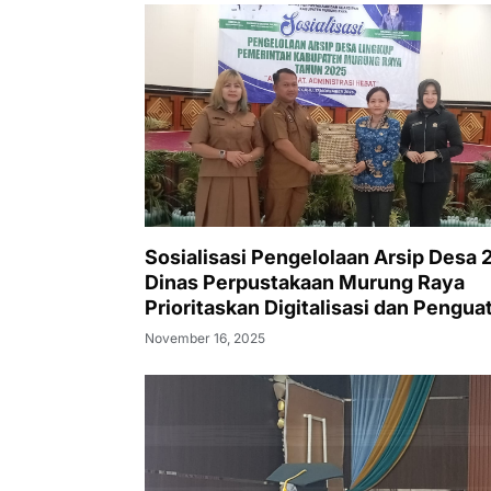
PEMERIKSAAN KESEHATAN GRATIS
Sosialisasi Pengelolaan Arsip Desa 
Dinas Perpustakaan Murung Raya
Prioritaskan Digitalisasi dan Pengua
Literasi Desa
November 16, 2025