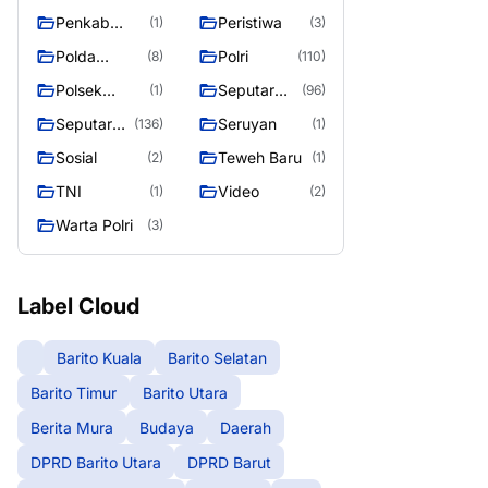
Raya
Raya 4
Puruk Cahu
g raya
Penkab
Peristiwa
(1)
(3)
Murung raya
Polda
Polri
(8)
(110)
Kalteng
Polsek
Seputar
(1)
(96)
Teweh Timur
Berita
Seputar
Seruyan
(136)
(1)
Murung
Mura
Sosial
Teweh Baru
(2)
(1)
Raya
Seasen 2
TNI
Video
(1)
(2)
Warta Polri
(3)
Label Cloud
Barito Kuala
Barito Selatan
Barito Timur
Barito Utara
Berita Mura
Budaya
Daerah
DPRD Barito Utara
DPRD Barut