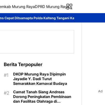
emkab Murung Raya
DPRD Murung Raya
da Kalteng Tangani Karhutla di Palangka Raya
Cegah Premanisme
Berita Terpopuler
DKOP Murung Raya Dipimpin
Jayadie Y. Dadi Turut
Semarakkan Karnaval Budaya
Ad
Camat Tanah Siang Andreas
Dorong Peningkatan Pembinaan
dan Fasilitas Olahraga di