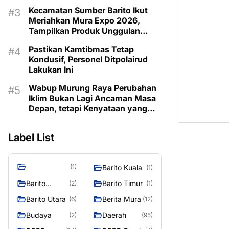
Kecamatan
Kecamatan Sumber Barito Ikut
Meriahkan Mura Expo 2026,
Tampilkan Produk Unggulan
Berbahan Rotan
Pastikan Kamtibmas Tetap
Kondusif, Personel Ditpolairud
Lakukan Ini
Wabup Murung Raya Perubahan
Iklim Bukan Lagi Ancaman Masa
Depan, tetapi Kenyataan yang
Harus Dihadapi
Label List
(1)
Barito Kuala
(1)
Barito
Barito Timur
(2)
(1)
Selatan
Barito Utara
Berita Mura
(6)
(12)
Budaya
Daerah
(2)
(95)