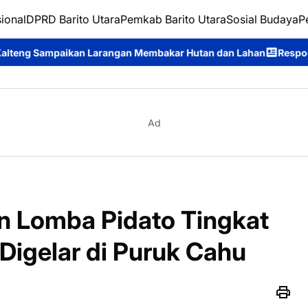
ional
DPRD Barito Utara
Pemkab Barito Utara
Sosial Budaya
P
angan Membakar Hutan dan Lahan
Respons Cepat Ditsamapta Pol
Ad
n Lomba Pidato Tingkat
Digelar di Puruk Cahu