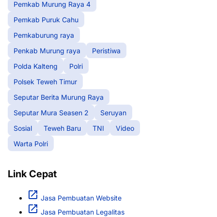
Pemkab Murung Raya 4
Pemkab Puruk Cahu
Pemkaburung raya
Penkab Murung raya
Peristiwa
Polda Kalteng
Polri
Polsek Teweh Timur
Seputar Berita Murung Raya
Seputar Mura Seasen 2
Seruyan
Sosial
Teweh Baru
TNI
Video
Warta Polri
Link Cepat
Jasa Pembuatan Website
Jasa Pembuatan Legalitas