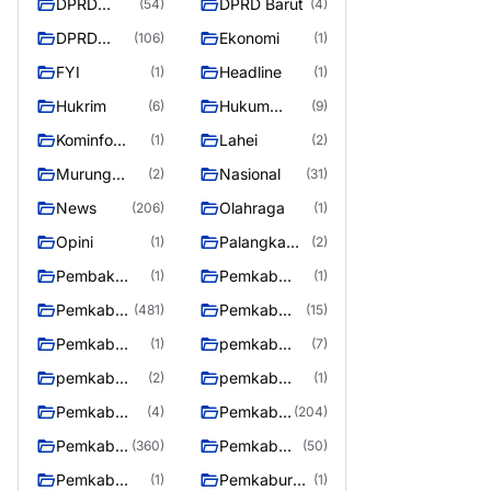
DPRD
DPRD Barut
(54)
(4)
Barito
DPRD
Ekonomi
(106)
(1)
Utara
Murung
FYI
Headline
(1)
(1)
Raya
Hukrim
Hukum
(6)
(9)
Kriminal
Kominfo
Lahei
(1)
(2)
Barut
Murung
Nasional
(2)
(31)
Raya
News
Olahraga
(206)
(1)
Opini
Palangka
(1)
(2)
Raya
Pembak
Pemkab
(1)
(1)
Murung raya
Barito Utar
Pemkab
Pemkab
(481)
(15)
Barito
Barut
Pemkab
pemkab
(1)
(7)
Utara
Murung ray
murung raya
pemkab
pemkab
(2)
(1)
Murung raya
Murung
Pemkab
Pemkab
(4)
(204)
Raya
murung raya
Murung
Pemkab
Pemkab
(360)
(50)
raya
Murung
Murung
Pemkab
Pemkaburun
(1)
(1)