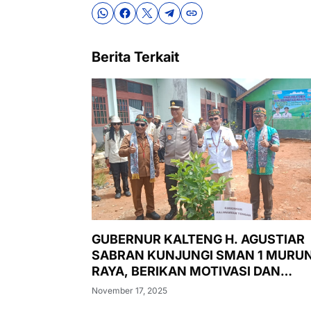
Berita Terkait
GUBERNUR KALTENG H. AGUSTIAR
SABRAN KUNJUNGI SMAN 1 MURU
RAYA, BERIKAN MOTIVASI DAN
LUNCURKAN PASAR MURAH,
November 17, 2025
PENANAMAN POHON, DAN