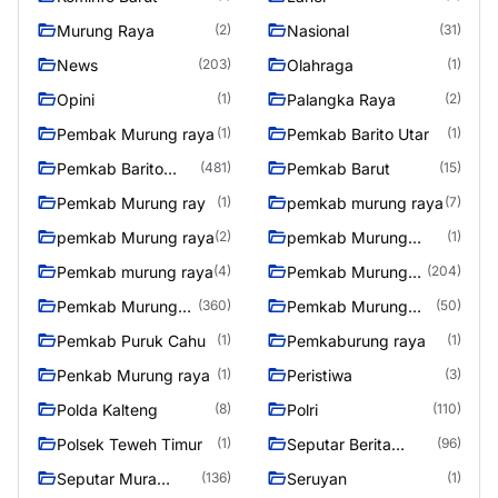
Murung Raya
Nasional
(2)
(31)
News
Olahraga
(203)
(1)
Opini
Palangka Raya
(1)
(2)
Pembak Murung raya
Pemkab Barito Utar
(1)
(1)
Pemkab Barito
Pemkab Barut
(481)
(15)
Utara
Pemkab Murung ray
pemkab murung raya
(1)
(7)
pemkab Murung raya
pemkab Murung
(2)
(1)
Raya
Pemkab murung raya
Pemkab Murung
(4)
(204)
raya
Pemkab Murung
Pemkab Murung
(360)
(50)
Raya
Raya 4
Pemkab Puruk Cahu
Pemkaburung raya
(1)
(1)
Penkab Murung raya
Peristiwa
(1)
(3)
Polda Kalteng
Polri
(8)
(110)
Polsek Teweh Timur
Seputar Berita
(1)
(96)
Murung Raya
Seputar Mura
Seruyan
(136)
(1)