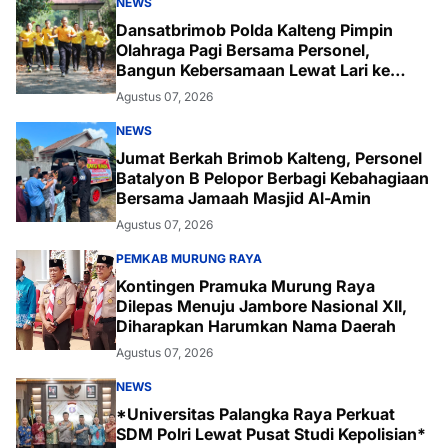
NEWS
Dansatbrimob Polda Kalteng Pimpin
Olahraga Pagi Bersama Personel,
Bangun Kebersamaan Lewat Lari ke
Bukit Baranahu
Agustus 07, 2026
NEWS
Jumat Berkah Brimob Kalteng, Personel
Batalyon B Pelopor Berbagi Kebahagiaan
Bersama Jamaah Masjid Al-Amin
Agustus 07, 2026
PEMKAB MURUNG RAYA
Kontingen Pramuka Murung Raya
Dilepas Menuju Jambore Nasional XII,
Diharapkan Harumkan Nama Daerah
Agustus 07, 2026
NEWS
*Universitas Palangka Raya Perkuat
SDM Polri Lewat Pusat Studi Kepolisian*