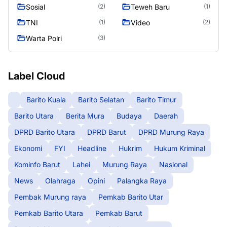
Seasen 2
Sosial
Teweh Baru
(2)
(1)
TNI
Video
(1)
(2)
Warta Polri
(3)
Label Cloud
Barito Kuala
Barito Selatan
Barito Timur
Barito Utara
Berita Mura
Budaya
Daerah
DPRD Barito Utara
DPRD Barut
DPRD Murung Raya
Ekonomi
FYI
Headline
Hukrim
Hukum Kriminal
Kominfo Barut
Lahei
Murung Raya
Nasional
News
Olahraga
Opini
Palangka Raya
Pembak Murung raya
Pemkab Barito Utar
Pemkab Barito Utara
Pemkab Barut