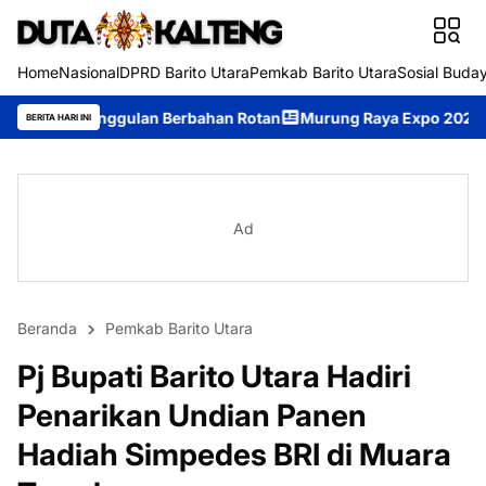
Home
Nasional
DPRD Barito Utara
Pemkab Barito Utara
Sosial Buda
an Berbahan Rotan
Murung Raya Expo 2026 Resmi Dibuka, Jadi 
BERITA HARI INI
Ad
Beranda
Pemkab Barito Utara
Pj Bupati Barito Utara Hadiri
Penarikan Undian Panen
Hadiah Simpedes BRI di Muara