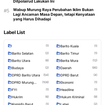
Ditpolairud Lakukan Ini
Wabup Murung Raya Perubahan Iklim Bukan
Lagi Ancaman Masa Depan, tetapi Kenyataan
yang Harus Dihadapi
Label List
(1)
Barito Kuala
(1)
Barito Selatan
Barito Timur
(2)
(1)
Barito Utara
Berita Mura
(6)
(12)
Budaya
Daerah
(2)
(95)
DPRD Barito Utara
DPRD Barut
(54)
(4)
DPRD Murung
Ekonomi
(106)
(1)
Raya
FYI
Headline
(1)
(1)
Hukrim
Hukum Kriminal
(6)
(9)
Kominfo Barut
Lahei
(1)
(2)