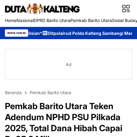
Home
Nasional
DPRD Barito Utara
Pemkab Barito Utara
Sosial Buda
an*
Ditpolairud Polda Kalteng Sambangi Masyarakat, Berikan Ed
BERITA HARI INI
Ad
Beranda
Pemkab Barito Utara
Pemkab Barito Utara Teken
Adendum NPHD PSU Pilkada
2025, Total Dana Hibah Capai