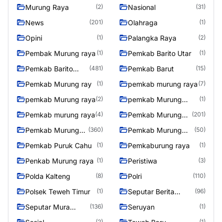
Murung Raya
Nasional
(2)
(31)
News
Olahraga
(201)
(1)
Opini
Palangka Raya
(1)
(2)
Pembak Murung raya
Pemkab Barito Utar
(1)
(1)
Pemkab Barito
Pemkab Barut
(481)
(15)
Utara
Pemkab Murung ray
pemkab murung raya
(1)
(7)
pemkab Murung raya
pemkab Murung
(2)
(1)
Raya
Pemkab murung raya
Pemkab Murung
(4)
(201)
raya
Pemkab Murung
Pemkab Murung
(360)
(50)
Raya
Raya 4
Pemkab Puruk Cahu
Pemkaburung raya
(1)
(1)
Penkab Murung raya
Peristiwa
(1)
(3)
Polda Kalteng
Polri
(8)
(110)
Polsek Teweh Timur
Seputar Berita
(1)
(96)
Murung Raya
Seputar Mura
Seruyan
(136)
(1)
Seasen 2
(2)
(1)