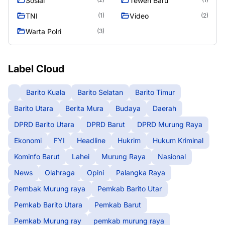
Sosial
Teweh Baru
TNI
Video
(1)
(2)
Warta Polri
(3)
Label Cloud
Barito Kuala
Barito Selatan
Barito Timur
Barito Utara
Berita Mura
Budaya
Daerah
DPRD Barito Utara
DPRD Barut
DPRD Murung Raya
Ekonomi
FYI
Headline
Hukrim
Hukum Kriminal
Kominfo Barut
Lahei
Murung Raya
Nasional
News
Olahraga
Opini
Palangka Raya
Pembak Murung raya
Pemkab Barito Utar
Pemkab Barito Utara
Pemkab Barut
Pemkab Murung ray
pemkab murung raya