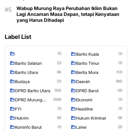
Wabup Murung Raya Perubahan Iklim Bukan
Lagi Ancaman Masa Depan, tetapi Kenyataan
yang Harus Dihadapi
Label List
(1)
Barito Kuala
(1)
Barito Selatan
Barito Timur
(2)
(1)
Barito Utara
Berita Mura
(6)
(12)
Budaya
Daerah
(2)
(95)
DPRD Barito Utara
DPRD Barut
(54)
(4)
DPRD Murung
Ekonomi
(106)
(1)
Raya
FYI
Headline
(1)
(1)
Hukrim
Hukum Kriminal
(6)
(9)
Kominfo Barut
Lahei
(1)
(2)