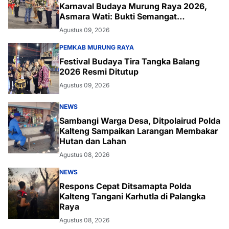
Karnaval Budaya Murung Raya 2026,
Asmara Wati: Bukti Semangat
Melestarikan Budaya
Agustus 09, 2026
PEMKAB MURUNG RAYA
Festival Budaya Tira Tangka Balang
2026 Resmi Ditutup
Agustus 09, 2026
NEWS
Sambangi Warga Desa, Ditpolairud Polda
Kalteng Sampaikan Larangan Membakar
Hutan dan Lahan
Agustus 08, 2026
NEWS
Respons Cepat Ditsamapta Polda
Kalteng Tangani Karhutla di Palangka
Raya
Agustus 08, 2026