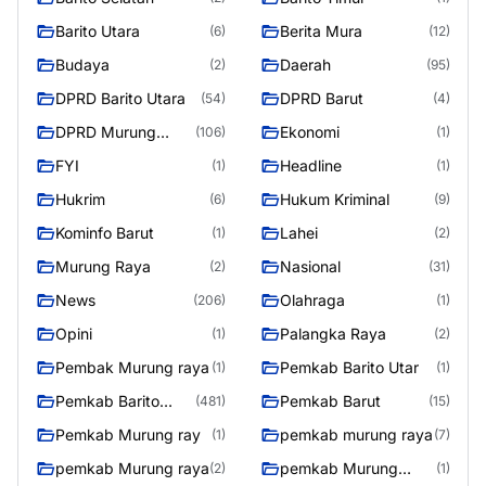
Barito Utara
Berita Mura
(6)
(12)
Budaya
Daerah
(2)
(95)
DPRD Barito Utara
DPRD Barut
(54)
(4)
DPRD Murung
Ekonomi
(106)
(1)
Raya
FYI
Headline
(1)
(1)
Hukrim
Hukum Kriminal
(6)
(9)
Kominfo Barut
Lahei
(1)
(2)
Murung Raya
Nasional
(2)
(31)
News
Olahraga
(206)
(1)
Opini
Palangka Raya
(1)
(2)
Pembak Murung raya
Pemkab Barito Utar
(1)
(1)
Pemkab Barito
Pemkab Barut
(481)
(15)
Utara
Pemkab Murung ray
pemkab murung raya
(1)
(7)
pemkab Murung raya
pemkab Murung
(2)
(1)