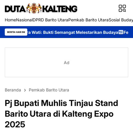
Home
Nasional
DPRD Barito Utara
Pemkab Barito Utara
Sosial Buda
: Bukti Semangat Melestarikan Budaya
Festival Budaya Tira Ta
BERITA HARI INI
Ad
Beranda
Pemkab Barito Utara
Pj Bupati Muhlis Tinjau Stand
Barito Utara di Kalteng Expo
2025