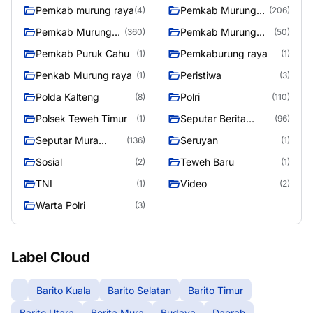
Raya
Pemkab murung raya
Pemkab Murung
(4)
(206)
raya
Pemkab Murung
Pemkab Murung
(360)
(50)
Raya
Raya 4
Pemkab Puruk Cahu
Pemkaburung raya
(1)
(1)
Penkab Murung raya
Peristiwa
(1)
(3)
Polda Kalteng
Polri
(8)
(110)
Polsek Teweh Timur
Seputar Berita
(1)
(96)
Murung Raya
Seputar Mura
Seruyan
(136)
(1)
Seasen 2
Sosial
Teweh Baru
(2)
(1)
TNI
Video
(1)
(2)
Warta Polri
(3)
Label Cloud
Barito Kuala
Barito Selatan
Barito Timur
Barito Utara
Berita Mura
Budaya
Daerah