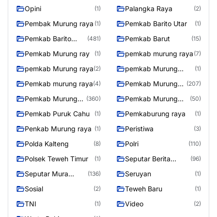
Opini
Palangka Raya
(1)
(2)
Pembak Murung raya
Pemkab Barito Utar
(1)
(1)
Pemkab Barito
Pemkab Barut
(481)
(15)
Utara
Pemkab Murung ray
pemkab murung raya
(1)
(7)
pemkab Murung raya
pemkab Murung
(2)
(1)
Raya
Pemkab murung raya
Pemkab Murung
(4)
(207)
raya
Pemkab Murung
Pemkab Murung
(360)
(50)
Raya
Raya 4
Pemkab Puruk Cahu
Pemkaburung raya
(1)
(1)
Penkab Murung raya
Peristiwa
(1)
(3)
Polda Kalteng
Polri
(8)
(110)
Polsek Teweh Timur
Seputar Berita
(1)
(96)
Murung Raya
Seputar Mura
Seruyan
(136)
(1)
Seasen 2
Sosial
Teweh Baru
(2)
(1)
TNI
Video
(1)
(2)