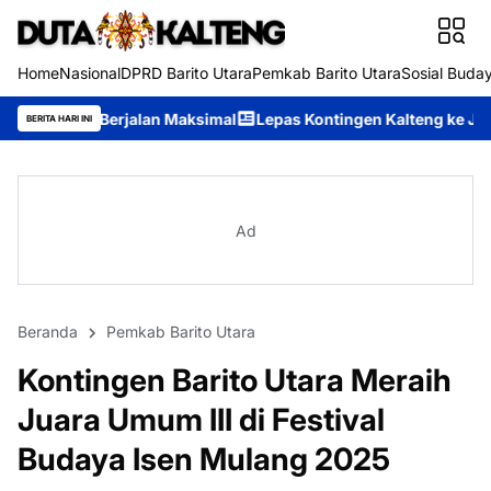
Home
Nasional
DPRD Barito Utara
Pemkab Barito Utara
Sosial Buda
alan Maksimal
Lepas Kontingen Kalteng ke Jambore Nasional XI
BERITA HARI INI
Ad
Beranda
Pemkab Barito Utara
Kontingen Barito Utara Meraih
Juara Umum III di Festival
Budaya Isen Mulang 2025