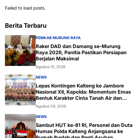
Failed to load posts.
Berita Terbaru
PEMKAB MURUNG RAYA
Raker DAD dan Damang se-Murung
Raya 2026, Panitia Pastikan Persiapan
Berjalan Maksimal
Agustus 10, 2026
NEWS
Lepas Kontingen Kalteng ke Jambore
Nasional XII, Kapolda: Momentum Emas
Bentuk Karakter Cinta Tanah Air dan
Lingkungan
Agustus 09, 2026
NEWS
Sambut HUT ke-81 RI, Personel dan Duta
Humas Polda Kalteng Anjangsana ke
Rumah Ibadah dan Panti Asuhan