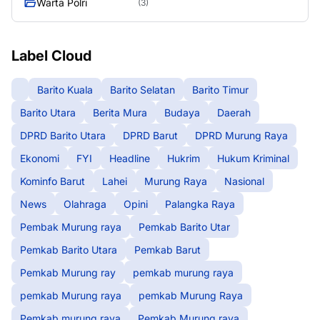
Warta Polri
(3)
Label Cloud
Barito Kuala
Barito Selatan
Barito Timur
Barito Utara
Berita Mura
Budaya
Daerah
DPRD Barito Utara
DPRD Barut
DPRD Murung Raya
Ekonomi
FYI
Headline
Hukrim
Hukum Kriminal
Kominfo Barut
Lahei
Murung Raya
Nasional
News
Olahraga
Opini
Palangka Raya
Pembak Murung raya
Pemkab Barito Utar
Pemkab Barito Utara
Pemkab Barut
Pemkab Murung ray
pemkab murung raya
pemkab Murung raya
pemkab Murung Raya
Pemkab murung raya
Pemkab Murung raya