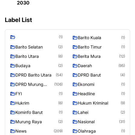
2030
Label List
(1)
Barito Kuala
(1)
Barito Selatan
Barito Timur
(2)
(1)
Barito Utara
Berita Mura
(6)
(12)
Budaya
Daerah
(2)
(95)
DPRD Barito Utara
DPRD Barut
(54)
(4)
DPRD Murung
Ekonomi
(106)
(1)
Raya
FYI
Headline
(1)
(1)
Hukrim
Hukum Kriminal
(6)
(9)
Kominfo Barut
Lahei
(1)
(2)
Murung Raya
Nasional
(2)
(31)
News
Olahraga
(209)
(1)