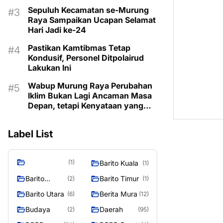
Kecamatan
Sepuluh Kecamatan se-Murung
Raya Sampaikan Ucapan Selamat
Hari Jadi ke-24
Pastikan Kamtibmas Tetap
Kondusif, Personel Ditpolairud
Lakukan Ini
Wabup Murung Raya Perubahan
Iklim Bukan Lagi Ancaman Masa
Depan, tetapi Kenyataan yang
Harus Dihadapi
Label List
(1)
Barito Kuala
(1)
Barito
Barito Timur
(2)
(1)
Selatan
Barito Utara
Berita Mura
(6)
(12)
Budaya
Daerah
(2)
(95)