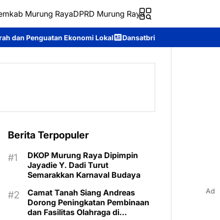
emkab Murung Raya
DPRD Murung Raya
omi Lokal
Dansatbrimob Polda Kalteng Pimpin Olahraga Pagi B
Berita Terpopuler
DKOP Murung Raya Dipimpin
Jayadie Y. Dadi Turut
Semarakkan Karnaval Budaya
Ad
Camat Tanah Siang Andreas
Dorong Peningkatan Pembinaan
dan Fasilitas Olahraga di