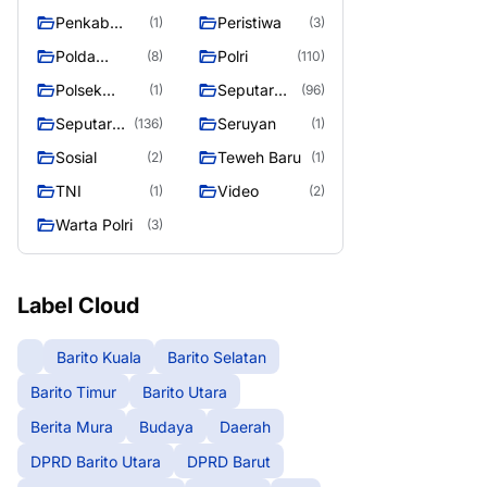
Raya
Raya 4
Puruk Cahu
g raya
Penkab
Peristiwa
(1)
(3)
Murung raya
Polda
Polri
(8)
(110)
Kalteng
Polsek
Seputar
(1)
(96)
Teweh Timur
Berita
Seputar
Seruyan
(136)
(1)
Murung
Mura
Sosial
Teweh Baru
(2)
(1)
Raya
Seasen 2
TNI
Video
(1)
(2)
Warta Polri
(3)
Label Cloud
Barito Kuala
Barito Selatan
Barito Timur
Barito Utara
Berita Mura
Budaya
Daerah
DPRD Barito Utara
DPRD Barut