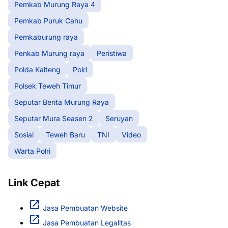
Pemkab Murung Raya 4
Pemkab Puruk Cahu
Pemkaburung raya
Penkab Murung raya
Peristiwa
Polda Kalteng
Polri
Polsek Teweh Timur
Seputar Berita Murung Raya
Seputar Mura Seasen 2
Seruyan
Sosial
Teweh Baru
TNI
Video
Warta Polri
Link Cepat
Jasa Pembuatan Website
Jasa Pembuatan Legalitas