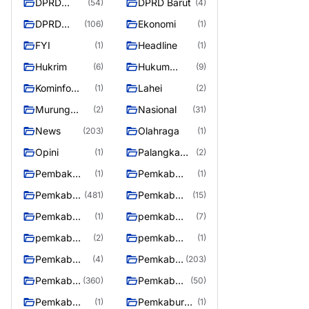
DPRD
DPRD Barut
(54)
(4)
Barito
DPRD
Ekonomi
(106)
(1)
Utara
Murung
FYI
Headline
(1)
(1)
Raya
Hukrim
Hukum
(6)
(9)
Kriminal
Kominfo
Lahei
(1)
(2)
Barut
Murung
Nasional
(2)
(31)
Raya
News
Olahraga
(203)
(1)
Opini
Palangka
(1)
(2)
Raya
Pembak
Pemkab
(1)
(1)
Murung raya
Barito Utar
Pemkab
Pemkab
(481)
(15)
Barito
Barut
Pemkab
pemkab
(1)
(7)
Utara
Murung ray
murung raya
pemkab
pemkab
(2)
(1)
Murung raya
Murung
Pemkab
Pemkab
(4)
(203)
Raya
murung raya
Murung
Pemkab
Pemkab
(360)
(50)
raya
Murung
Murung
Pemkab
Pemkaburun
(1)
(1)