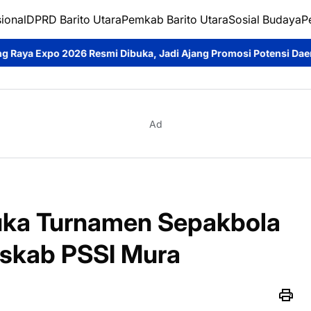
ional
DPRD Barito Utara
Pemkab Barito Utara
Sosial Budaya
P
 Dibuka, Jadi Ajang Promosi Potensi Daerah dan Penguatan Ekon
Ad
 Buka Turnamen Sepakbola
 Askab PSSI Mura