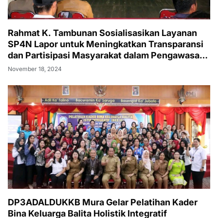
Rahmat K. Tambunan Sosialisasikan Layanan
SP4N Lapor untuk Meningkatkan Transparansi
dan Partisipasi Masyarakat dalam Pengawasan
Pemerintah
November 18, 2024
DP3ADALDUKKB Mura Gelar Pelatihan Kader
Bina Keluarga Balita Holistik Integratif