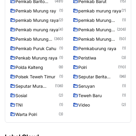
Pemkab Barito
Pemkab Barut
(481)
(15)
Utara
Pemkab Murung ray
pemkab murung raya
(1)
(7)
pemkab Murung raya
pemkab Murung
(2)
(1)
Raya
Pemkab murung raya
Pemkab Murung
(4)
(206)
raya
Pemkab Murung
Pemkab Murung
(360)
(50)
Raya
Raya 4
Pemkab Puruk Cahu
Pemkaburung raya
(1)
(1)
Penkab Murung raya
Peristiwa
(1)
(3)
Polda Kalteng
Polri
(8)
(110)
Polsek Teweh Timur
Seputar Berita
(1)
(96)
Murung Raya
Seputar Mura
Seruyan
(136)
(1)
Seasen 2
Sosial
Teweh Baru
(2)
(1)
TNI
Video
(1)
(2)
Warta Polri
(3)