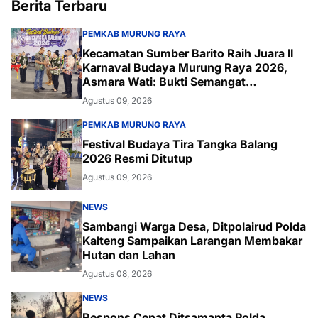
Berita Terbaru
PEMKAB MURUNG RAYA
Kecamatan Sumber Barito Raih Juara II
Karnaval Budaya Murung Raya 2026,
Asmara Wati: Bukti Semangat
Melestarikan Budaya
Agustus 09, 2026
PEMKAB MURUNG RAYA
Festival Budaya Tira Tangka Balang
2026 Resmi Ditutup
Agustus 09, 2026
NEWS
Sambangi Warga Desa, Ditpolairud Polda
Kalteng Sampaikan Larangan Membakar
Hutan dan Lahan
Agustus 08, 2026
NEWS
Respons Cepat Ditsamapta Polda