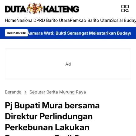
Home
Nasional
DPRD Barito Utara
Pemkab Barito Utara
Sosial Buda
Wati: Bukti Semangat Melestarikan Budaya
Festival Budaya Tir
BERITA HARI INI
Ad
Beranda
Seputar Berita Murung Raya
Pj Bupati Mura bersama
Direktur Perlindungan
Perkebunan Lakukan