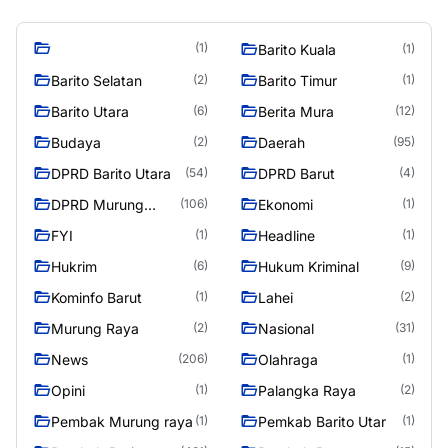
(1)
Barito Kuala
(1)
Barito Selatan
Barito Timur
(2)
(1)
Barito Utara
Berita Mura
(6)
(12)
Budaya
Daerah
(2)
(95)
DPRD Barito Utara
DPRD Barut
(54)
(4)
DPRD Murung
Ekonomi
(106)
(1)
Raya
FYI
Headline
(1)
(1)
Hukrim
Hukum Kriminal
(6)
(9)
Kominfo Barut
Lahei
(1)
(2)
Murung Raya
Nasional
(2)
(31)
News
Olahraga
(206)
(1)
Opini
Palangka Raya
(1)
(2)
Pembak Murung raya
Pemkab Barito Utar
(1)
(1)