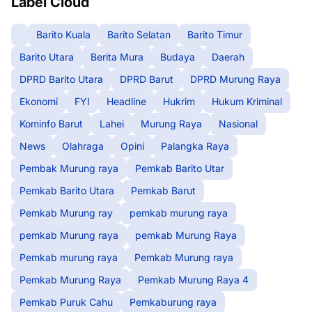
Label Cloud
Barito Kuala
Barito Selatan
Barito Timur
Barito Utara
Berita Mura
Budaya
Daerah
DPRD Barito Utara
DPRD Barut
DPRD Murung Raya
Ekonomi
FYI
Headline
Hukrim
Hukum Kriminal
Kominfo Barut
Lahei
Murung Raya
Nasional
News
Olahraga
Opini
Palangka Raya
Pembak Murung raya
Pemkab Barito Utar
Pemkab Barito Utara
Pemkab Barut
Pemkab Murung ray
pemkab murung raya
pemkab Murung raya
pemkab Murung Raya
Pemkab murung raya
Pemkab Murung raya
Pemkab Murung Raya
Pemkab Murung Raya 4
Pemkab Puruk Cahu
Pemkaburung raya