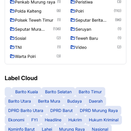
Penkab Murung raya
Peristiwa
(1)
(3)
Polda Kalteng
Polri
(8)
(110)
Polsek Teweh Timur
Seputar Berita
(1)
(96)
Murung Raya
Seputar Mura
Seruyan
(136)
(1)
Seasen 2
Sosial
Teweh Baru
(2)
(1)
TNI
Video
(1)
(2)
Warta Polri
(3)
Label Cloud
Barito Kuala
Barito Selatan
Barito Timur
Barito Utara
Berita Mura
Budaya
Daerah
DPRD Barito Utara
DPRD Barut
DPRD Murung Raya
Ekonomi
FYI
Headline
Hukrim
Hukum Kriminal
Kominfo Barut
Lahei
Murung Raya
Nasional