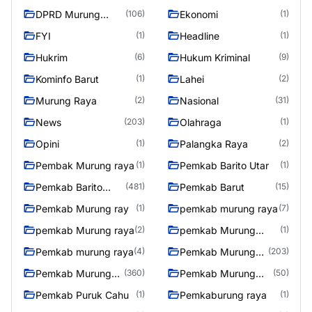
DPRD Murung
Ekonomi
(106)
(1)
Raya
FYI
Headline
(1)
(1)
Hukrim
Hukum Kriminal
(6)
(9)
Kominfo Barut
Lahei
(1)
(2)
Murung Raya
Nasional
(2)
(31)
News
Olahraga
(203)
(1)
Opini
Palangka Raya
(1)
(2)
Pembak Murung raya
Pemkab Barito Utar
(1)
(1)
Pemkab Barito
Pemkab Barut
(481)
(15)
Utara
Pemkab Murung ray
pemkab murung raya
(1)
(7)
pemkab Murung raya
pemkab Murung
(2)
(1)
Raya
Pemkab murung raya
Pemkab Murung
(4)
(203)
raya
Pemkab Murung
Pemkab Murung
(360)
(50)
Raya
Raya 4
Pemkab Puruk Cahu
Pemkaburung raya
(1)
(1)