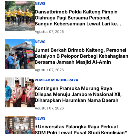
NEWS
Dansatbrimob Polda Kalteng Pimpin
Olahraga Pagi Bersama Personel,
Bangun Kebersamaan Lewat Lari ke
Bukit Baranahu
Agustus 07, 2026
NEWS
Jumat Berkah Brimob Kalteng, Personel
Batalyon B Pelopor Berbagi Kebahagiaan
Bersama Jamaah Masjid Al-Amin
Agustus 07, 2026
PEMKAB MURUNG RAYA
Kontingen Pramuka Murung Raya
Dilepas Menuju Jambore Nasional XII,
Diharapkan Harumkan Nama Daerah
Agustus 07, 2026
NEWS
*Universitas Palangka Raya Perkuat
SDM Polri Lewat Pusat Studi Kepolisian*