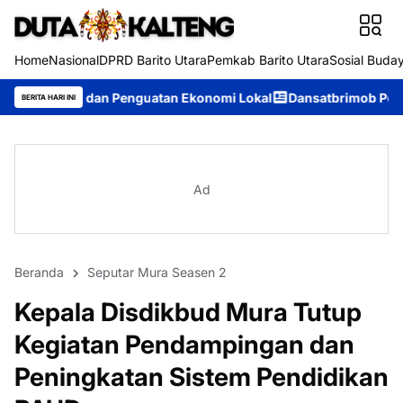
Home
Nasional
DPRD Barito Utara
Pemkab Barito Utara
Sosial Buda
n Penguatan Ekonomi Lokal
Dansatbrimob Polda Kalteng Pimpin 
BERITA HARI INI
Ad
Beranda
Seputar Mura Seasen 2
Kepala Disdikbud Mura Tutup
Kegiatan Pendampingan dan
Peningkatan Sistem Pendidikan