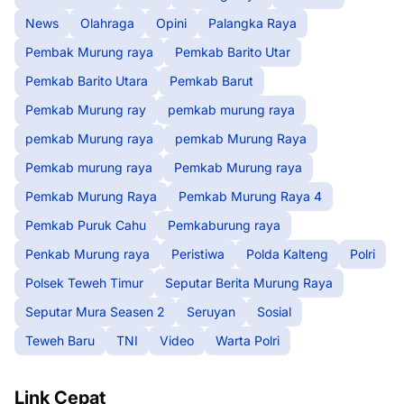
News
Olahraga
Opini
Palangka Raya
Pembak Murung raya
Pemkab Barito Utar
Pemkab Barito Utara
Pemkab Barut
Pemkab Murung ray
pemkab murung raya
pemkab Murung raya
pemkab Murung Raya
Pemkab murung raya
Pemkab Murung raya
Pemkab Murung Raya
Pemkab Murung Raya 4
Pemkab Puruk Cahu
Pemkaburung raya
Penkab Murung raya
Peristiwa
Polda Kalteng
Polri
Polsek Teweh Timur
Seputar Berita Murung Raya
Seputar Mura Seasen 2
Seruyan
Sosial
Teweh Baru
TNI
Video
Warta Polri
Link Cepat