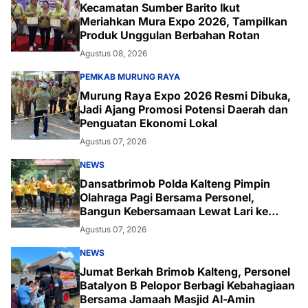
Kecamatan Sumber Barito Ikut
Meriahkan Mura Expo 2026, Tampilkan
Produk Unggulan Berbahan Rotan
Agustus 08, 2026
PEMKAB MURUNG RAYA
Murung Raya Expo 2026 Resmi Dibuka,
Jadi Ajang Promosi Potensi Daerah dan
Penguatan Ekonomi Lokal
Agustus 07, 2026
NEWS
Dansatbrimob Polda Kalteng Pimpin
Olahraga Pagi Bersama Personel,
Bangun Kebersamaan Lewat Lari ke
Bukit Baranahu
Agustus 07, 2026
NEWS
Jumat Berkah Brimob Kalteng, Personel
Batalyon B Pelopor Berbagi Kebahagiaan
Bersama Jamaah Masjid Al-Amin