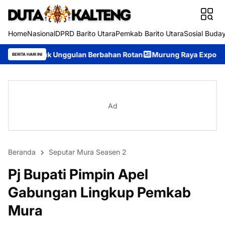
Home
Nasional
DPRD Barito Utara
Pemkab Barito Utara
Sosial Buda
ggulan Berbahan Rotan
Murung Raya Expo 2026 Resmi Dibuka, J
BERITA HARI INI
Ad
Beranda
Seputar Mura Seasen 2
Pj Bupati Pimpin Apel
Gabungan Lingkup Pemkab
Mura