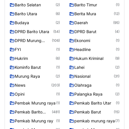
Barito Selatan
Barito Timur
(2)
(1)
Barito Utara
Berita Mura
(6)
(12)
Budaya
Daerah
(2)
(95)
DPRD Barito Utara
DPRD Barut
(54)
(4)
DPRD Murung
Ekonomi
(106)
(1)
Raya
FYI
Headline
(1)
(1)
Hukrim
Hukum Kriminal
(6)
(9)
Kominfo Barut
Lahei
(1)
(2)
Murung Raya
Nasional
(2)
(31)
News
Olahraga
(203)
(1)
Opini
Palangka Raya
(1)
(2)
Pembak Murung raya
Pemkab Barito Utar
(1)
(1)
Pemkab Barito
Pemkab Barut
(481)
(15)
Utara
Pemkab Murung ray
pemkab murung raya
(1)
(7)