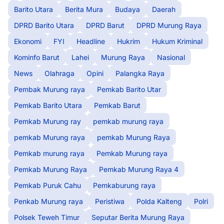
Barito Utara
Berita Mura
Budaya
Daerah
DPRD Barito Utara
DPRD Barut
DPRD Murung Raya
Ekonomi
FYI
Headline
Hukrim
Hukum Kriminal
Kominfo Barut
Lahei
Murung Raya
Nasional
News
Olahraga
Opini
Palangka Raya
Pembak Murung raya
Pemkab Barito Utar
Pemkab Barito Utara
Pemkab Barut
Pemkab Murung ray
pemkab murung raya
pemkab Murung raya
pemkab Murung Raya
Pemkab murung raya
Pemkab Murung raya
Pemkab Murung Raya
Pemkab Murung Raya 4
Pemkab Puruk Cahu
Pemkaburung raya
Penkab Murung raya
Peristiwa
Polda Kalteng
Polri
Polsek Teweh Timur
Seputar Berita Murung Raya