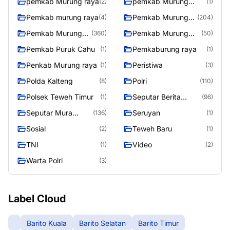
pemkab Murung raya
pemkab Murung
(2)
(1)
Raya
Pemkab murung raya
Pemkab Murung
(4)
(204)
raya
Pemkab Murung
Pemkab Murung
(360)
(50)
Raya
Raya 4
Pemkab Puruk Cahu
Pemkaburung raya
(1)
(1)
Penkab Murung raya
Peristiwa
(1)
(3)
Polda Kalteng
Polri
(8)
(110)
Polsek Teweh Timur
Seputar Berita
(1)
(96)
Murung Raya
Seputar Mura
Seruyan
(136)
(1)
Seasen 2
Sosial
Teweh Baru
(2)
(1)
TNI
Video
(1)
(2)
Warta Polri
(3)
Label Cloud
Barito Kuala
Barito Selatan
Barito Timur