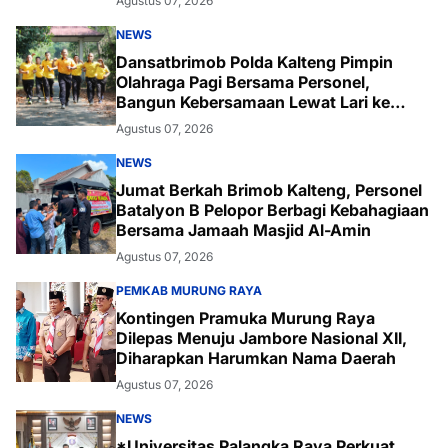
Agustus 07, 2026
NEWS
Dansatbrimob Polda Kalteng Pimpin
Olahraga Pagi Bersama Personel,
Bangun Kebersamaan Lewat Lari ke
Bukit Baranahu
Agustus 07, 2026
NEWS
Jumat Berkah Brimob Kalteng, Personel
Batalyon B Pelopor Berbagi Kebahagiaan
Bersama Jamaah Masjid Al-Amin
Agustus 07, 2026
PEMKAB MURUNG RAYA
Kontingen Pramuka Murung Raya
Dilepas Menuju Jambore Nasional XII,
Diharapkan Harumkan Nama Daerah
Agustus 07, 2026
NEWS
*Universitas Palangka Raya Perkuat