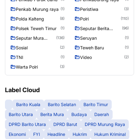
Penkab Murung raya
Peristiwa
(1)
(3)
Polda Kalteng
Polri
(8)
(110)
Polsek Teweh Timur
Seputar Berita
(1)
(96)
Murung Raya
Seputar Mura
Seruyan
(136)
(1)
Seasen 2
Sosial
Teweh Baru
(2)
(1)
TNI
Video
(1)
(2)
Warta Polri
(3)
Label Cloud
Barito Kuala
Barito Selatan
Barito Timur
Barito Utara
Berita Mura
Budaya
Daerah
DPRD Barito Utara
DPRD Barut
DPRD Murung Raya
Ekonomi
FYI
Headline
Hukrim
Hukum Kriminal