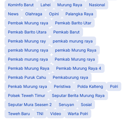
Kominfo Barut
Lahei
Murung Raya
Nasional
News
Olahraga
Opini
Palangka Raya
Pembak Murung raya
Pemkab Barito Utar
Pemkab Barito Utara
Pemkab Barut
Pemkab Murung ray
pemkab murung raya
pemkab Murung raya
pemkab Murung Raya
Pemkab murung raya
Pemkab Murung raya
Pemkab Murung Raya
Pemkab Murung Raya 4
Pemkab Puruk Cahu
Pemkaburung raya
Penkab Murung raya
Peristiwa
Polda Kalteng
Polri
Polsek Teweh Timur
Seputar Berita Murung Raya
Seputar Mura Seasen 2
Seruyan
Sosial
Teweh Baru
TNI
Video
Warta Polri