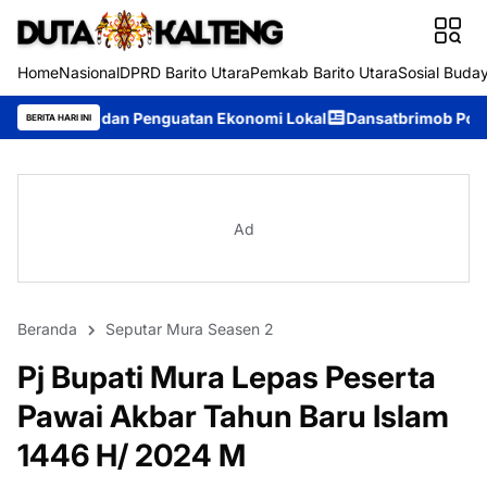
Home
Nasional
DPRD Barito Utara
Pemkab Barito Utara
Sosial Buda
 Penguatan Ekonomi Lokal
Dansatbrimob Polda Kalteng Pimpin 
BERITA HARI INI
Ad
Beranda
Seputar Mura Seasen 2
Pj Bupati Mura Lepas Peserta
Pawai Akbar Tahun Baru Islam
1446 H/ 2024 M