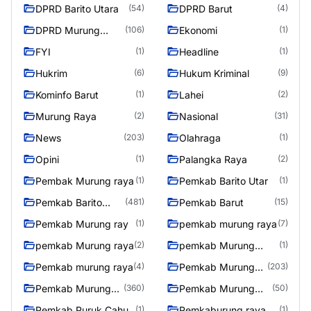
DPRD Barito Utara
DPRD Barut
(54)
(4)
DPRD Murung
Ekonomi
(106)
(1)
Raya
FYI
Headline
(1)
(1)
Hukrim
Hukum Kriminal
(6)
(9)
Kominfo Barut
Lahei
(1)
(2)
Murung Raya
Nasional
(2)
(31)
News
Olahraga
(203)
(1)
Opini
Palangka Raya
(1)
(2)
Pembak Murung raya
Pemkab Barito Utar
(1)
(1)
Pemkab Barito
Pemkab Barut
(481)
(15)
Utara
Pemkab Murung ray
pemkab murung raya
(1)
(7)
pemkab Murung raya
pemkab Murung
(2)
(1)
Raya
Pemkab murung raya
Pemkab Murung
(4)
(203)
raya
Pemkab Murung
Pemkab Murung
(360)
(50)
Raya
Raya 4
Pemkab Puruk Cahu
Pemkaburung raya
(1)
(1)