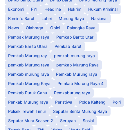
Ekonomi
FYI
Headline
Hukrim
Hukum Kriminal
Kominfo Barut
Lahei
Murung Raya
Nasional
News
Olahraga
Opini
Palangka Raya
Pembak Murung raya
Pemkab Barito Utar
Pemkab Barito Utara
Pemkab Barut
Pemkab Murung ray
pemkab murung raya
pemkab Murung raya
pemkab Murung Raya
Pemkab murung raya
Pemkab Murung raya
Pemkab Murung Raya
Pemkab Murung Raya 4
Pemkab Puruk Cahu
Pemkaburung raya
Penkab Murung raya
Peristiwa
Polda Kalteng
Polri
Polsek Teweh Timur
Seputar Berita Murung Raya
Seputar Mura Seasen 2
Seruyan
Sosial
Teweh Baru
TNI
Video
Warta Polri