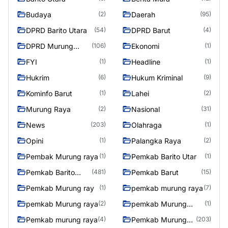
Budaya
Daerah
(2)
(95)
DPRD Barito Utara
DPRD Barut
(54)
(4)
DPRD Murung
Ekonomi
(106)
(1)
Raya
FYI
Headline
(1)
(1)
Hukrim
Hukum Kriminal
(6)
(9)
Kominfo Barut
Lahei
(1)
(2)
Murung Raya
Nasional
(2)
(31)
News
Olahraga
(203)
(1)
Opini
Palangka Raya
(1)
(2)
Pembak Murung raya
Pemkab Barito Utar
(1)
(1)
Pemkab Barito
Pemkab Barut
(481)
(15)
Utara
Pemkab Murung ray
pemkab murung raya
(1)
(7)
pemkab Murung raya
pemkab Murung
(2)
(1)
Raya
Pemkab murung raya
Pemkab Murung
(4)
(203)