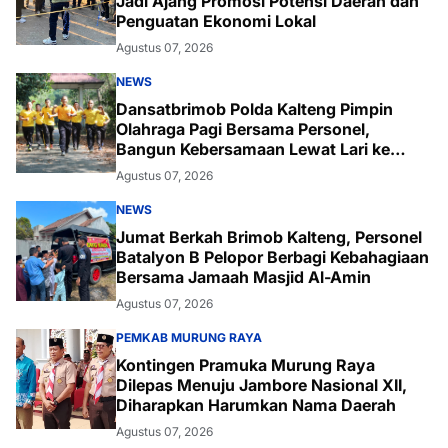
Jadi Ajang Promosi Potensi Daerah dan
Penguatan Ekonomi Lokal
Agustus 07, 2026
NEWS
Dansatbrimob Polda Kalteng Pimpin
Olahraga Pagi Bersama Personel,
Bangun Kebersamaan Lewat Lari ke
Bukit Baranahu
Agustus 07, 2026
NEWS
Jumat Berkah Brimob Kalteng, Personel
Batalyon B Pelopor Berbagi Kebahagiaan
Bersama Jamaah Masjid Al-Amin
Agustus 07, 2026
PEMKAB MURUNG RAYA
Kontingen Pramuka Murung Raya
Dilepas Menuju Jambore Nasional XII,
Diharapkan Harumkan Nama Daerah
Agustus 07, 2026