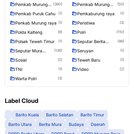
raya
Pemkab Murung
Pemkab Murung
(360)
(50)
Raya
Raya 4
Pemkab Puruk Cahu
Pemkaburung raya
(1)
(1)
Penkab Murung raya
Peristiwa
(1)
(3)
Polda Kalteng
Polri
(8)
(110)
Polsek Teweh Timur
Seputar Berita
(1)
(96)
Murung Raya
Seputar Mura
Seruyan
(136)
(1)
Seasen 2
Sosial
Teweh Baru
(2)
(1)
TNI
Video
(1)
(2)
Warta Polri
(3)
Label Cloud
Barito Kuala
Barito Selatan
Barito Timur
Barito Utara
Berita Mura
Budaya
Daerah
DPRD Barito Utara
DPRD Barut
DPRD Murung Raya