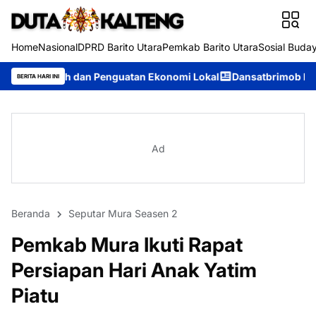
Home
Nasional
DPRD Barito Utara
Pemkab Barito Utara
Sosial Buda
 dan Penguatan Ekonomi Lokal
Dansatbrimob Polda Kalteng Pim
BERITA HARI INI
Ad
Beranda
Seputar Mura Seasen 2
Pemkab Mura Ikuti Rapat
Persiapan Hari Anak Yatim
Piatu