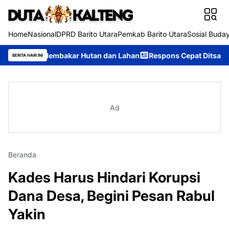
Home
Nasional
DPRD Barito Utara
Pemkab Barito Utara
Sosial Buda
Membakar Hutan dan Lahan
Respons Cepat Ditsamapta Polda Kalt
BERITA HARI INI
Ad
Beranda
Kades Harus Hindari Korupsi
Dana Desa, Begini Pesan Rabul
Yakin