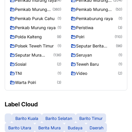
Pemkab murung raya
Pemkab Murung
(4)
(204)
raya
Pemkab Murung
Pemkab Murung
(360)
(50)
Raya
Raya 4
Pemkab Puruk Cahu
Pemkaburung raya
(1)
(1)
Penkab Murung raya
Peristiwa
(1)
(3)
Polda Kalteng
Polri
(8)
(110)
Polsek Teweh Timur
Seputar Berita
(1)
(96)
Murung Raya
Seputar Mura
Seruyan
(136)
(1)
Seasen 2
Sosial
Teweh Baru
(2)
(1)
TNI
Video
(1)
(2)
Warta Polri
(3)
Label Cloud
Barito Kuala
Barito Selatan
Barito Timur
Barito Utara
Berita Mura
Budaya
Daerah