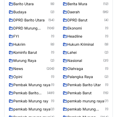
Barito Utara
Berita Mura
(6)
(12)
Budaya
Daerah
(2)
(95)
DPRD Barito Utara
DPRD Barut
(54)
(4)
DPRD Murung
Ekonomi
(106)
(1)
Raya
FYI
Headline
(1)
(1)
Hukrim
Hukum Kriminal
(6)
(9)
Kominfo Barut
Lahei
(1)
(2)
Murung Raya
Nasional
(2)
(31)
News
Olahraga
(206)
(1)
Opini
Palangka Raya
(1)
(2)
Pembak Murung raya
Pemkab Barito Utar
(1)
(1)
Pemkab Barito
Pemkab Barut
(481)
(15)
Utara
Pemkab Murung ray
pemkab murung raya
(1)
(7)
pemkab Murung raya
pemkab Murung
(2)
(1)
Raya