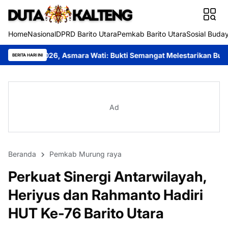
Home
Nasional
DPRD Barito Utara
Pemkab Barito Utara
Sosial Buda
mara Wati: Bukti Semangat Melestarikan Budaya
Festival Buday
BERITA HARI INI
Ad
Beranda
Pemkab Murung raya
Perkuat Sinergi Antarwilayah,
Heriyus dan Rahmanto Hadiri
HUT Ke-76 Barito Utara