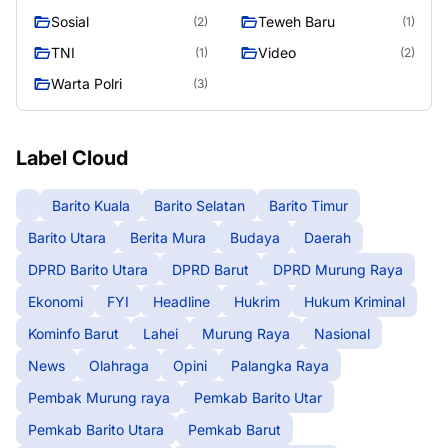
Seasen 2
Sosial
Teweh Baru
(2)
(1)
TNI
Video
(1)
(2)
Warta Polri
(3)
Label Cloud
Barito Kuala
Barito Selatan
Barito Timur
Barito Utara
Berita Mura
Budaya
Daerah
DPRD Barito Utara
DPRD Barut
DPRD Murung Raya
Ekonomi
FYI
Headline
Hukrim
Hukum Kriminal
Kominfo Barut
Lahei
Murung Raya
Nasional
News
Olahraga
Opini
Palangka Raya
Pembak Murung raya
Pemkab Barito Utar
Pemkab Barito Utara
Pemkab Barut