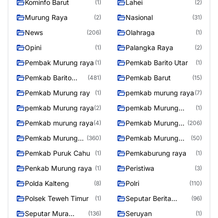
Kominfo Barut
Lahei
(1)
(2)
Murung Raya
Nasional
(2)
(31)
News
Olahraga
(206)
(1)
Opini
Palangka Raya
(1)
(2)
Pembak Murung raya
Pemkab Barito Utar
(1)
(1)
Pemkab Barito
Pemkab Barut
(481)
(15)
Utara
Pemkab Murung ray
pemkab murung raya
(1)
(7)
pemkab Murung raya
pemkab Murung
(2)
(1)
Raya
Pemkab murung raya
Pemkab Murung
(4)
(206)
raya
Pemkab Murung
Pemkab Murung
(360)
(50)
Raya
Raya 4
Pemkab Puruk Cahu
Pemkaburung raya
(1)
(1)
Penkab Murung raya
Peristiwa
(1)
(3)
Polda Kalteng
Polri
(8)
(110)
Polsek Teweh Timur
Seputar Berita
(1)
(96)
Murung Raya
Seputar Mura
Seruyan
(136)
(1)