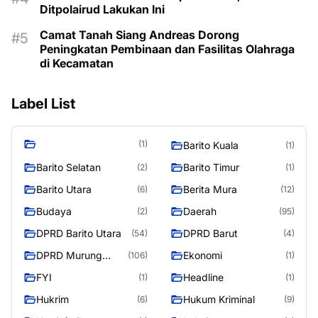
Ditpolairud Lakukan Ini
Camat Tanah Siang Andreas Dorong
Peningkatan Pembinaan dan Fasilitas Olahraga
di Kecamatan
Label List
(1)
Barito Kuala
(1)
Barito Selatan
Barito Timur
(2)
(1)
Barito Utara
Berita Mura
(6)
(12)
Budaya
Daerah
(2)
(95)
DPRD Barito Utara
DPRD Barut
(54)
(4)
DPRD Murung
Ekonomi
(106)
(1)
Raya
FYI
Headline
(1)
(1)
Hukrim
Hukum Kriminal
(6)
(9)