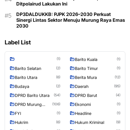
Ditpolairud Lakukan Ini
DP3DALDUKKB: PJPK 2026–2030 Perkuat
Sinergi Lintas Sektor Menuju Murung Raya Emas
2030
Label List
(1)
Barito Kuala
(1)
Barito Selatan
Barito Timur
(2)
(1)
Barito Utara
Berita Mura
(6)
(12)
Budaya
Daerah
(2)
(95)
DPRD Barito Utara
DPRD Barut
(54)
(4)
DPRD Murung
Ekonomi
(106)
(1)
Raya
FYI
Headline
(1)
(1)
Hukrim
Hukum Kriminal
(6)
(9)