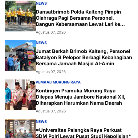
NEWS
Dansatbrimob Polda Kalteng Pimpin
Olahraga Pagi Bersama Personel,
Bangun Kebersamaan Lewat Lari ke
Bukit Baranahu
Agustus 07, 2026
NEWS
Jumat Berkah Brimob Kalteng, Personel
Batalyon B Pelopor Berbagi Kebahagiaan
Bersama Jamaah Masjid Al-Amin
Agustus 07, 2026
PEMKAB MURUNG RAYA
Kontingen Pramuka Murung Raya
Dilepas Menuju Jambore Nasional XII,
Diharapkan Harumkan Nama Daerah
Agustus 07, 2026
NEWS
*Universitas Palangka Raya Perkuat
SDM Polri Lewat Pusat Studi Kepolisian*