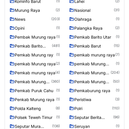
Kominfo Barut
Lahei
(1)
(2)
Murung Raya
Nasional
(2)
(31)
News
Olahraga
(203)
(1)
Opini
Palangka Raya
(1)
(2)
Pembak Murung raya
Pemkab Barito Utar
(1)
(1)
Pemkab Barito
Pemkab Barut
(481)
(15)
Utara
Pemkab Murung ray
pemkab murung raya
(1)
(7)
pemkab Murung raya
pemkab Murung
(2)
(1)
Raya
Pemkab murung raya
Pemkab Murung
(4)
(204)
raya
Pemkab Murung
Pemkab Murung
(360)
(50)
Raya
Raya 4
Pemkab Puruk Cahu
Pemkaburung raya
(1)
(1)
Penkab Murung raya
Peristiwa
(1)
(3)
Polda Kalteng
Polri
(8)
(110)
Polsek Teweh Timur
Seputar Berita
(1)
(96)
Murung Raya
Seputar Mura
Seruyan
(136)
(1)