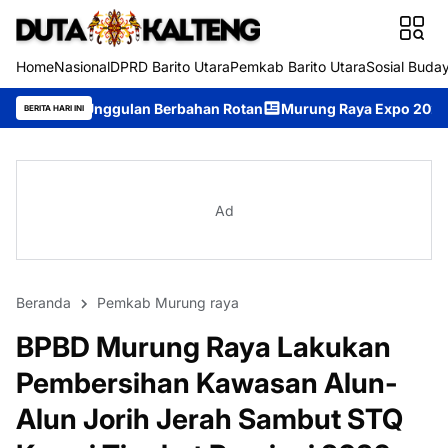
Home
Nasional
DPRD Barito Utara
Pemkab Barito Utara
Sosial Buda
lan Berbahan Rotan
Murung Raya Expo 2026 Resmi Dibuka, Jadi
BERITA HARI INI
Ad
Beranda
Pemkab Murung raya
BPBD Murung Raya Lakukan
Pembersihan Kawasan Alun-
Alun Jorih Jerah Sambut STQ