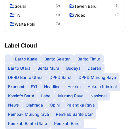
Seasen 2
Sosial
Teweh Baru
(2)
(1)
TNI
Video
(1)
(2)
Warta Polri
(3)
Label Cloud
Barito Kuala
Barito Selatan
Barito Timur
Barito Utara
Berita Mura
Budaya
Daerah
DPRD Barito Utara
DPRD Barut
DPRD Murung Raya
Ekonomi
FYI
Headline
Hukrim
Hukum Kriminal
Kominfo Barut
Lahei
Murung Raya
Nasional
News
Olahraga
Opini
Palangka Raya
Pembak Murung raya
Pemkab Barito Utar
Pemkab Barito Utara
Pemkab Barut