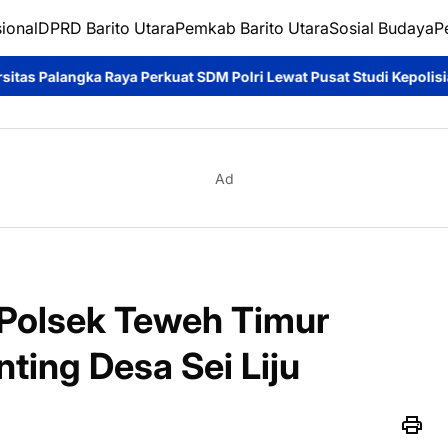
ional
DPRD Barito Utara
Pemkab Barito Utara
Sosial Budaya
P
uat SDM Polri Lewat Pusat Studi Kepolisian*
Ditpolairud Polda
Ad
Polsek Teweh Timur
ting Desa Sei Liju