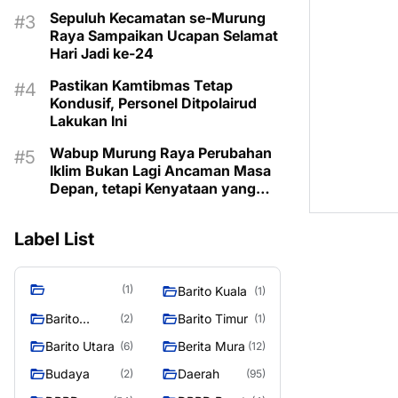
Sepuluh Kecamatan se-Murung
Raya Sampaikan Ucapan Selamat
Hari Jadi ke-24
Pastikan Kamtibmas Tetap
Kondusif, Personel Ditpolairud
Lakukan Ini
Wabup Murung Raya Perubahan
Iklim Bukan Lagi Ancaman Masa
Depan, tetapi Kenyataan yang
Harus Dihadapi
Label List
(1)
Barito Kuala
(1)
Barito
Barito Timur
(2)
(1)
Selatan
Barito Utara
Berita Mura
(6)
(12)
Budaya
Daerah
(2)
(95)