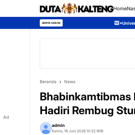
Home
Nas
*Universitas Palangka Raya Perk
BERITA HARI INI
Beranda
News
Bhabinkamtibmas 
Hadiri Rembug Stun
Ad
admin
Kamis, 18 Juni 2026 10:22 WIB