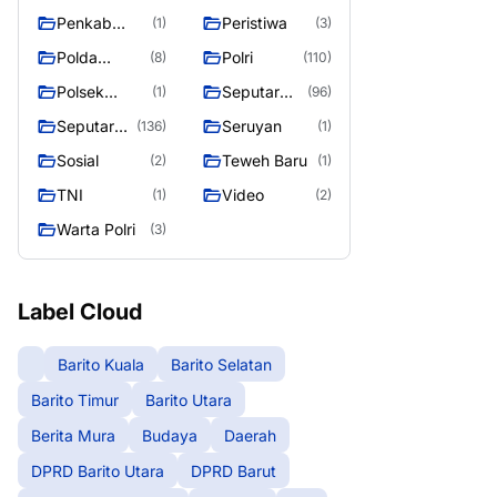
Raya
Raya 4
Puruk Cahu
g raya
Penkab
Peristiwa
(1)
(3)
Murung raya
Polda
Polri
(8)
(110)
Kalteng
Polsek
Seputar
(1)
(96)
Teweh Timur
Berita
Seputar
Seruyan
(136)
(1)
Murung
Mura
Sosial
Teweh Baru
(2)
(1)
Raya
Seasen 2
TNI
Video
(1)
(2)
Warta Polri
(3)
Label Cloud
Barito Kuala
Barito Selatan
Barito Timur
Barito Utara
Berita Mura
Budaya
Daerah
DPRD Barito Utara
DPRD Barut