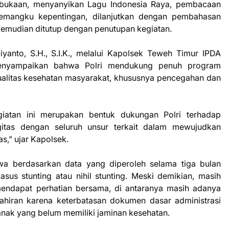
mbukaan, menyanyikan Lagu Indonesia Raya, pembacaan
emangku kepentingan, dilanjutkan dengan pembahasan
kemudian ditutup dengan penutupan kegiatan.
yanto, S.H., S.I.K., melalui Kapolsek Teweh Timur IPDA
 menyampaikan bahwa Polri mendukung penuh program
alitas kesehatan masyarakat, khususnya pencegahan dan
iatan ini merupakan bentuk dukungan Polri terhadap
gitas dengan seluruh unsur terkait dalam mewujudkan
as,” ujar Kapolsek.
a berdasarkan data yang diperoleh selama tiga bulan
kasus stunting atau nihil stunting. Meski demikian, masih
endapat perhatian bersama, di antaranya masih adanya
ahiran karena keterbatasan dokumen dasar administrasi
nak yang belum memiliki jaminan kesehatan.