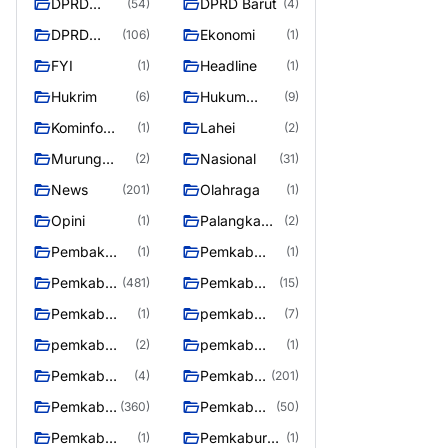
DPRD
DPRD Barut
(54)
(4)
Barito
DPRD
Ekonomi
(106)
(1)
Utara
Murung
FYI
Headline
(1)
(1)
Raya
Hukrim
Hukum
(6)
(9)
Kriminal
Kominfo
Lahei
(1)
(2)
Barut
Murung
Nasional
(2)
(31)
Raya
News
Olahraga
(201)
(1)
Opini
Palangka
(1)
(2)
Raya
Pembak
Pemkab
(1)
(1)
Murung raya
Barito Utar
Pemkab
Pemkab
(481)
(15)
Barito
Barut
Pemkab
pemkab
(1)
(7)
Utara
Murung ray
murung raya
pemkab
pemkab
(2)
(1)
Murung raya
Murung
Pemkab
Pemkab
(4)
(201)
Raya
murung raya
Murung
Pemkab
Pemkab
(360)
(50)
raya
Murung
Murung
Pemkab
Pemkaburun
(1)
(1)