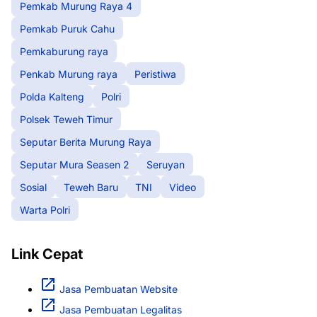
Pemkab Murung Raya 4
Pemkab Puruk Cahu
Pemkaburung raya
Penkab Murung raya
Peristiwa
Polda Kalteng
Polri
Polsek Teweh Timur
Seputar Berita Murung Raya
Seputar Mura Seasen 2
Seruyan
Sosial
Teweh Baru
TNI
Video
Warta Polri
Link Cepat
Jasa Pembuatan Website
Jasa Pembuatan Legalitas