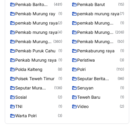
Pemkab Barito
Pemkab Barut
(481)
(15)
Utara
Pemkab Murung ray
pemkab murung raya
(1)
(7)
pemkab Murung raya
pemkab Murung
(2)
(1)
Raya
Pemkab murung raya
Pemkab Murung
(4)
(206)
raya
Pemkab Murung
Pemkab Murung
(360)
(50)
Raya
Raya 4
Pemkab Puruk Cahu
Pemkaburung raya
(1)
(1)
Penkab Murung raya
Peristiwa
(1)
(3)
Polda Kalteng
Polri
(8)
(110)
Polsek Teweh Timur
Seputar Berita
(1)
(96)
Murung Raya
Seputar Mura
Seruyan
(136)
(1)
Seasen 2
Sosial
Teweh Baru
(2)
(1)
TNI
Video
(1)
(2)
Warta Polri
(3)