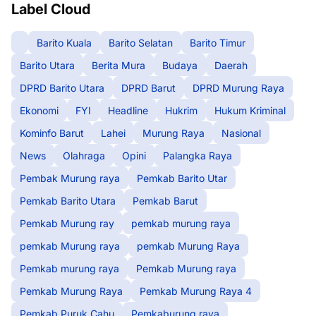
Label Cloud
Barito Kuala
Barito Selatan
Barito Timur
Barito Utara
Berita Mura
Budaya
Daerah
DPRD Barito Utara
DPRD Barut
DPRD Murung Raya
Ekonomi
FYI
Headline
Hukrim
Hukum Kriminal
Kominfo Barut
Lahei
Murung Raya
Nasional
News
Olahraga
Opini
Palangka Raya
Pembak Murung raya
Pemkab Barito Utar
Pemkab Barito Utara
Pemkab Barut
Pemkab Murung ray
pemkab murung raya
pemkab Murung raya
pemkab Murung Raya
Pemkab murung raya
Pemkab Murung raya
Pemkab Murung Raya
Pemkab Murung Raya 4
Pemkab Puruk Cahu
Pemkaburung raya