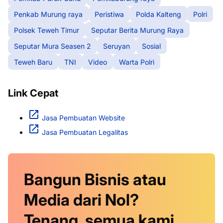
Penkab Murung raya
Peristiwa
Polda Kalteng
Polri
Polsek Teweh Timur
Seputar Berita Murung Raya
Seputar Mura Seasen 2
Seruyan
Sosial
Teweh Baru
TNI
Video
Warta Polri
Link Cepat
Jasa Pembuatan Website
Jasa Pembuatan Legalitas
Bangun Bisnis atau
Media dari Nol?
Tenang, semua kami