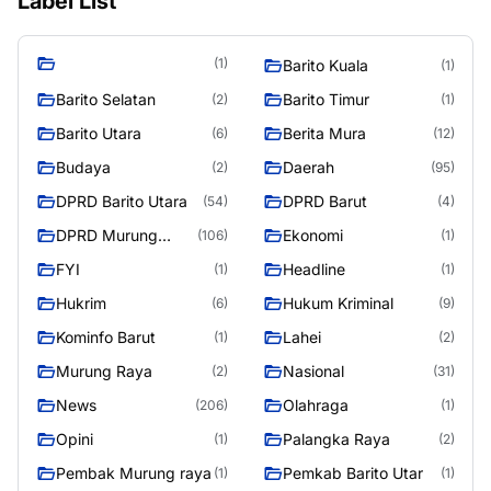
Label List
(1)
Barito Kuala
(1)
Barito Selatan
Barito Timur
(2)
(1)
Barito Utara
Berita Mura
(6)
(12)
Budaya
Daerah
(2)
(95)
DPRD Barito Utara
DPRD Barut
(54)
(4)
DPRD Murung
Ekonomi
(106)
(1)
Raya
FYI
Headline
(1)
(1)
Hukrim
Hukum Kriminal
(6)
(9)
Kominfo Barut
Lahei
(1)
(2)
Murung Raya
Nasional
(2)
(31)
News
Olahraga
(206)
(1)
Opini
Palangka Raya
(1)
(2)
Pembak Murung raya
Pemkab Barito Utar
(1)
(1)