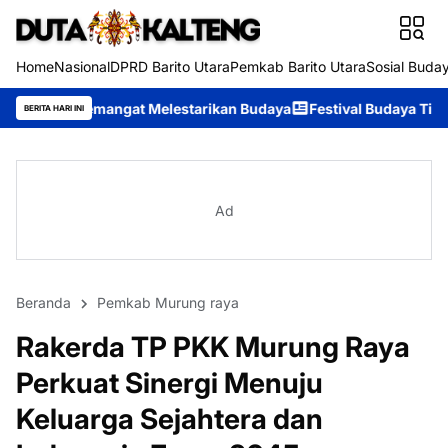
Home
Nasional
DPRD Barito Utara
Pemkab Barito Utara
Sosial Buda
gat Melestarikan Budaya
Festival Budaya Tira Tangka Balang 2
BERITA HARI INI
Ad
Beranda
Pemkab Murung raya
Rakerda TP PKK Murung Raya
Perkuat Sinergi Menuju
Keluarga Sejahtera dan