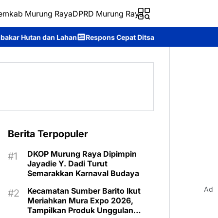
emkab Murung Raya
DPRD Murung Raya
espons Cepat Ditsamapta Polda Kalteng Tangani Karhutla di Pala
Berita Terpopuler
DKOP Murung Raya Dipimpin
Jayadie Y. Dadi Turut
Semarakkan Karnaval Budaya
Ad
Kecamatan Sumber Barito Ikut
Meriahkan Mura Expo 2026,
Tampilkan Produk Unggulan