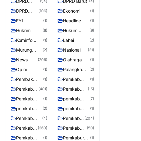
DPRD
DPRD Barut
(54)
(4)
Barito
DPRD
Ekonomi
(106)
(1)
Utara
Murung
FYI
Headline
(1)
(1)
Raya
Hukrim
Hukum
(6)
(9)
Kriminal
Kominfo
Lahei
(1)
(2)
Barut
Murung
Nasional
(2)
(31)
Raya
News
Olahraga
(206)
(1)
Opini
Palangka
(1)
(2)
Raya
Pembak
Pemkab
(1)
(1)
Murung raya
Barito Utar
Pemkab
Pemkab
(481)
(15)
Barito
Barut
Pemkab
pemkab
(1)
(7)
Utara
Murung ray
murung raya
pemkab
pemkab
(2)
(1)
Murung raya
Murung
Pemkab
Pemkab
(4)
(204)
Raya
murung raya
Murung
Pemkab
Pemkab
(360)
(50)
raya
Murung
Murung
Pemkab
Pemkaburun
(1)
(1)