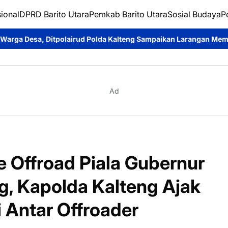
ional
DPRD Barito Utara
Pemkab Barito Utara
Sosial Budaya
P
olda Kalteng Sampaikan Larangan Membakar Hutan dan Lahan
R
Ad
 Offroad Piala Gubernur
ng, Kapolda Kalteng Ajak
i Antar Offroader