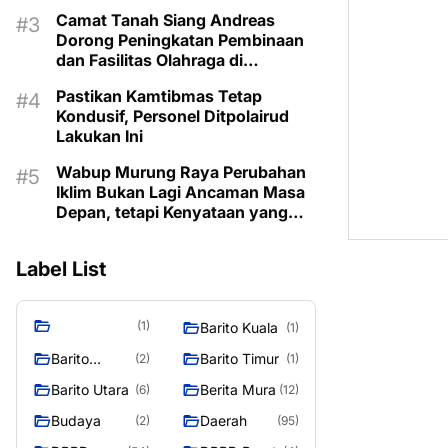
Berbahan Rotan
Camat Tanah Siang Andreas
Dorong Peningkatan Pembinaan
dan Fasilitas Olahraga di
Kecamatan
Pastikan Kamtibmas Tetap
Kondusif, Personel Ditpolairud
Lakukan Ini
Wabup Murung Raya Perubahan
Iklim Bukan Lagi Ancaman Masa
Depan, tetapi Kenyataan yang
Harus Dihadapi
Label List
(1)
Barito Kuala
(1)
Barito
Barito Timur
(2)
(1)
Selatan
Barito Utara
Berita Mura
(6)
(12)
Budaya
Daerah
(2)
(95)