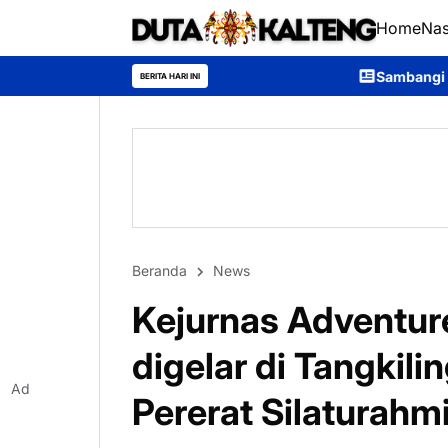
Home
Nas
Sambangi Warga Desa, Ditpolairud P
BERITA HARI INI
Beranda
News
Kejurnas Adventure
digelar di Tangkili
Ad
Pererat Silaturahm