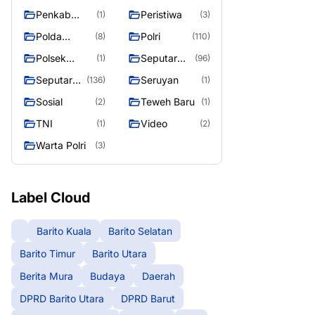
Raya
Raya 4
Puruk Cahu
g raya
Penkab
Peristiwa
(1)
(3)
Murung raya
Polda
Polri
(8)
(110)
Kalteng
Polsek
Seputar
(1)
(96)
Teweh Timur
Berita
Seputar
Seruyan
(136)
(1)
Murung
Mura
Sosial
Teweh Baru
(2)
(1)
Raya
Seasen 2
TNI
Video
(1)
(2)
Warta Polri
(3)
Label Cloud
Barito Kuala
Barito Selatan
Barito Timur
Barito Utara
Berita Mura
Budaya
Daerah
DPRD Barito Utara
DPRD Barut