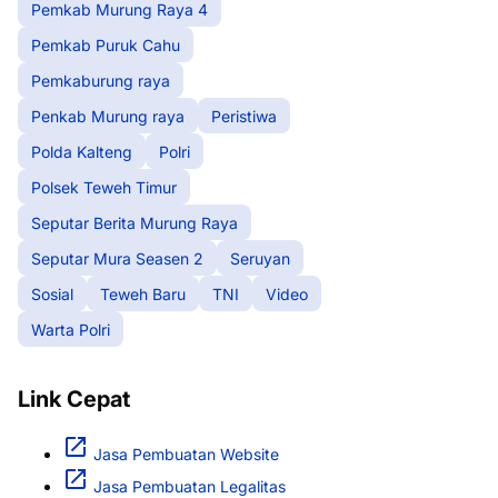
Pemkab Murung Raya 4
Pemkab Puruk Cahu
Pemkaburung raya
Penkab Murung raya
Peristiwa
Polda Kalteng
Polri
Polsek Teweh Timur
Seputar Berita Murung Raya
Seputar Mura Seasen 2
Seruyan
Sosial
Teweh Baru
TNI
Video
Warta Polri
Link Cepat
Jasa Pembuatan Website
Jasa Pembuatan Legalitas