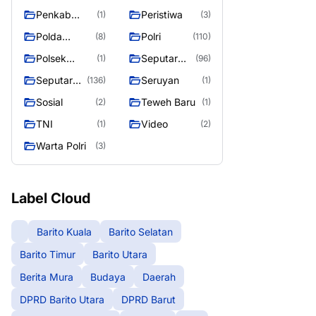
Raya
Raya 4
Puruk Cahu
g raya
Penkab
Peristiwa
(1)
(3)
Murung raya
Polda
Polri
(8)
(110)
Kalteng
Polsek
Seputar
(1)
(96)
Teweh Timur
Berita
Seputar
Seruyan
(136)
(1)
Murung
Mura
Sosial
Teweh Baru
(2)
(1)
Raya
Seasen 2
TNI
Video
(1)
(2)
Warta Polri
(3)
Label Cloud
Barito Kuala
Barito Selatan
Barito Timur
Barito Utara
Berita Mura
Budaya
Daerah
DPRD Barito Utara
DPRD Barut