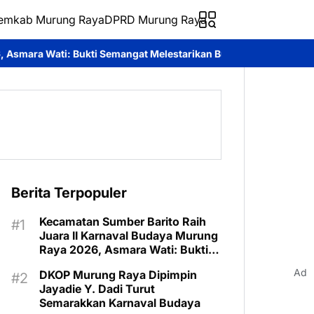
emkab Murung Raya
DPRD Murung Raya
i Semangat Melestarikan Budaya
Festival Budaya Tira Tangka B
Berita Terpopuler
Kecamatan Sumber Barito Raih
Juara II Karnaval Budaya Murung
Raya 2026, Asmara Wati: Bukti
Semangat Melestarikan Budaya
Ad
DKOP Murung Raya Dipimpin
Jayadie Y. Dadi Turut
Semarakkan Karnaval Budaya