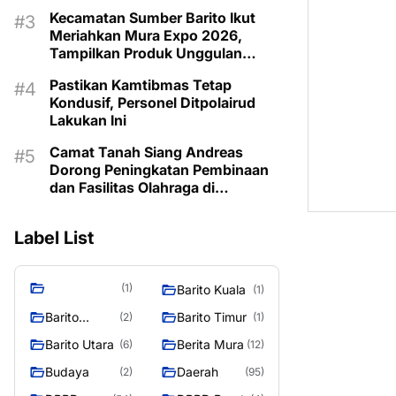
Kecamatan Sumber Barito Ikut
Meriahkan Mura Expo 2026,
Tampilkan Produk Unggulan
Berbahan Rotan
Pastikan Kamtibmas Tetap
Kondusif, Personel Ditpolairud
Lakukan Ini
Camat Tanah Siang Andreas
Dorong Peningkatan Pembinaan
dan Fasilitas Olahraga di
Kecamatan
Label List
(1)
Barito Kuala
(1)
Barito
Barito Timur
(2)
(1)
Selatan
Barito Utara
Berita Mura
(6)
(12)
Budaya
Daerah
(2)
(95)