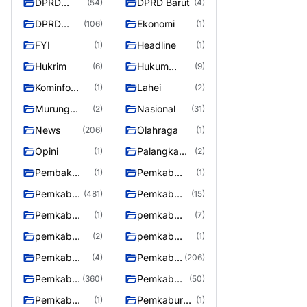
DPRD
DPRD Barut
(54)
(4)
Barito
DPRD
Ekonomi
(106)
(1)
Utara
Murung
FYI
Headline
(1)
(1)
Raya
Hukrim
Hukum
(6)
(9)
Kriminal
Kominfo
Lahei
(1)
(2)
Barut
Murung
Nasional
(2)
(31)
Raya
News
Olahraga
(206)
(1)
Opini
Palangka
(1)
(2)
Raya
Pembak
Pemkab
(1)
(1)
Murung raya
Barito Utar
Pemkab
Pemkab
(481)
(15)
Barito
Barut
Pemkab
pemkab
(1)
(7)
Utara
Murung ray
murung raya
pemkab
pemkab
(2)
(1)
Murung raya
Murung
Pemkab
Pemkab
(4)
(206)
Raya
murung raya
Murung
Pemkab
Pemkab
(360)
(50)
raya
Murung
Murung
Pemkab
Pemkaburun
(1)
(1)