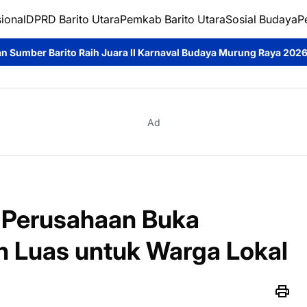
ional
DPRD Barito Utara
Pemkab Barito Utara
Sosial Budaya
P
h Juara II Karnaval Budaya Murung Raya 2026, Asmara Wati: Bukt
Ad
 Perusahaan Buka
h Luas untuk Warga Lokal