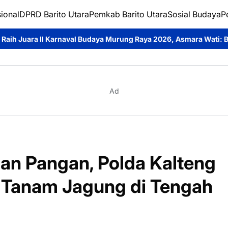
ional
DPRD Barito Utara
Pemkab Barito Utara
Sosial Budaya
P
daya Murung Raya 2026, Asmara Wati: Bukti Semangat Melestarik
Ad
n Pangan, Polda Kalteng
Tanam Jagung di Tengah