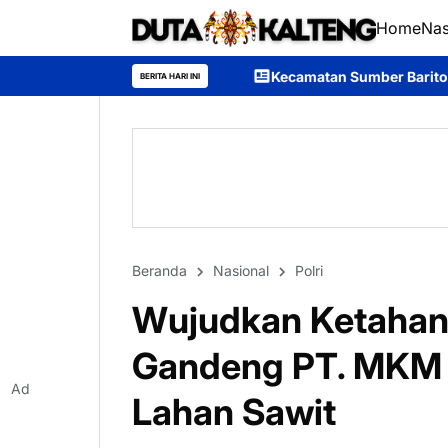
Home
Nas
Kecamatan Sumber Barito Raih Juara II Karnaval Bu
BERITA HARI INI
Beranda
Nasional
Polri
Wujudkan Ketahana
Gandeng PT. MKM 
Ad
Lahan Sawit