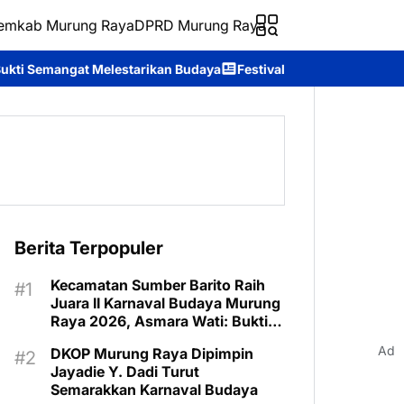
emkab Murung Raya
DPRD Murung Raya
an Budaya
Festival Budaya Tira Tangka Balang 2026 Resmi Ditut
Berita Terpopuler
Kecamatan Sumber Barito Raih
Juara II Karnaval Budaya Murung
Raya 2026, Asmara Wati: Bukti
Semangat Melestarikan Budaya
Ad
DKOP Murung Raya Dipimpin
Jayadie Y. Dadi Turut
Semarakkan Karnaval Budaya