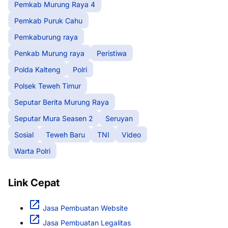
Pemkab Murung Raya 4
Pemkab Puruk Cahu
Pemkaburung raya
Penkab Murung raya
Peristiwa
Polda Kalteng
Polri
Polsek Teweh Timur
Seputar Berita Murung Raya
Seputar Mura Seasen 2
Seruyan
Sosial
Teweh Baru
TNI
Video
Warta Polri
Link Cepat
Jasa Pembuatan Website
Jasa Pembuatan Legalitas