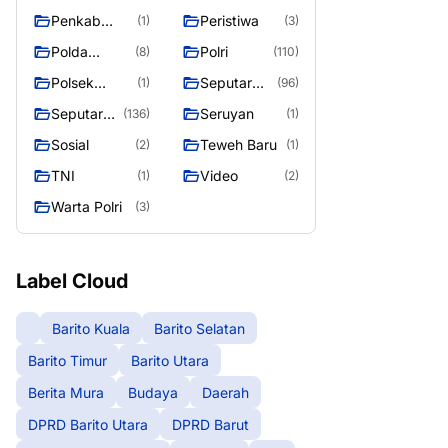
Raya
Raya 4
Puruk Cahu
g raya
Penkab
Peristiwa
(1)
(3)
Murung raya
Polda
Polri
(8)
(110)
Kalteng
Polsek
Seputar
(1)
(96)
Teweh Timur
Berita
Seputar
Seruyan
(136)
(1)
Murung
Mura
Sosial
Teweh Baru
(2)
(1)
Raya
Seasen 2
TNI
Video
(1)
(2)
Warta Polri
(3)
Label Cloud
Barito Kuala
Barito Selatan
Barito Timur
Barito Utara
Berita Mura
Budaya
Daerah
DPRD Barito Utara
DPRD Barut