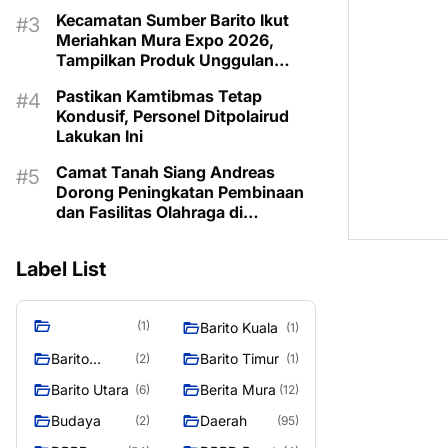
Kecamatan Sumber Barito Ikut
Meriahkan Mura Expo 2026,
Tampilkan Produk Unggulan
Berbahan Rotan
Pastikan Kamtibmas Tetap
Kondusif, Personel Ditpolairud
Lakukan Ini
Camat Tanah Siang Andreas
Dorong Peningkatan Pembinaan
dan Fasilitas Olahraga di
Kecamatan
Label List
(1)
Barito Kuala
(1)
Barito
Barito Timur
(2)
(1)
Selatan
Barito Utara
Berita Mura
(6)
(12)
Budaya
Daerah
(2)
(95)