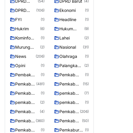
DPRD
DPRD Barut
(54)
(4)
Barito
DPRD
Ekonomi
(106)
(1)
Utara
Murung
FYI
Headline
(1)
(1)
Raya
Hukrim
Hukum
(6)
(9)
Kriminal
Kominfo
Lahei
(1)
(2)
Barut
Murung
Nasional
(2)
(31)
Raya
News
Olahraga
(206)
(1)
Opini
Palangka
(1)
(2)
Raya
Pembak
Pemkab
(1)
(1)
Murung raya
Barito Utar
Pemkab
Pemkab
(481)
(15)
Barito
Barut
Pemkab
pemkab
(1)
(7)
Utara
Murung ray
murung raya
pemkab
pemkab
(2)
(1)
Murung raya
Murung
Pemkab
Pemkab
(4)
(206)
Raya
murung raya
Murung
Pemkab
Pemkab
(360)
(50)
raya
Murung
Murung
Pemkab
Pemkaburun
(1)
(1)