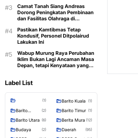
Berbahan Rotan
Camat Tanah Siang Andreas
Dorong Peningkatan Pembinaan
dan Fasilitas Olahraga di
Kecamatan
Pastikan Kamtibmas Tetap
Kondusif, Personel Ditpolairud
Lakukan Ini
Wabup Murung Raya Perubahan
Iklim Bukan Lagi Ancaman Masa
Depan, tetapi Kenyataan yang
Harus Dihadapi
Label List
(1)
Barito Kuala
(1)
Barito
Barito Timur
(2)
(1)
Selatan
Barito Utara
Berita Mura
(6)
(12)
Budaya
Daerah
(2)
(95)