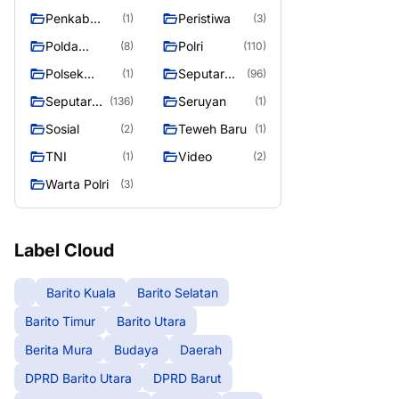
Raya
Raya 4
Puruk Cahu
g raya
Penkab
Peristiwa
(1)
(3)
Murung raya
Polda
Polri
(8)
(110)
Kalteng
Polsek
Seputar
(1)
(96)
Teweh Timur
Berita
Seputar
Seruyan
(136)
(1)
Murung
Mura
Sosial
Teweh Baru
(2)
(1)
Raya
Seasen 2
TNI
Video
(1)
(2)
Warta Polri
(3)
Label Cloud
Barito Kuala
Barito Selatan
Barito Timur
Barito Utara
Berita Mura
Budaya
Daerah
DPRD Barito Utara
DPRD Barut