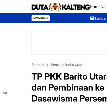
Home
Nas
Sambangi Warga Desa, Ditpolairud
BERITA HARI INI
Beranda
Pemkab Barito Utara
TP PKK Barito Uta
dan Pembinaan ke
Ad
Dasawisma Perse