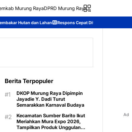
emkab Murung Raya
DPRD Murung Raya
Respons Cepat Ditsamapta Polda Kalteng Tangani Karhutla di Pal
Berita Terpopuler
DKOP Murung Raya Dipimpin
Jayadie Y. Dadi Turut
Semarakkan Karnaval Budaya
Ad
Kecamatan Sumber Barito Ikut
Meriahkan Mura Expo 2026,
Tampilkan Produk Unggulan