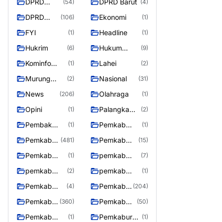
DPRD
DPRD Barut
(54)
(4)
Barito
DPRD
Ekonomi
(106)
(1)
Utara
Murung
FYI
Headline
(1)
(1)
Raya
Hukrim
Hukum
(6)
(9)
Kriminal
Kominfo
Lahei
(1)
(2)
Barut
Murung
Nasional
(2)
(31)
Raya
News
Olahraga
(206)
(1)
Opini
Palangka
(1)
(2)
Raya
Pembak
Pemkab
(1)
(1)
Murung raya
Barito Utar
Pemkab
Pemkab
(481)
(15)
Barito
Barut
Pemkab
pemkab
(1)
(7)
Utara
Murung ray
murung raya
pemkab
pemkab
(2)
(1)
Murung raya
Murung
Pemkab
Pemkab
(4)
(204)
Raya
murung raya
Murung
Pemkab
Pemkab
(360)
(50)
raya
Murung
Murung
Pemkab
Pemkaburun
(1)
(1)