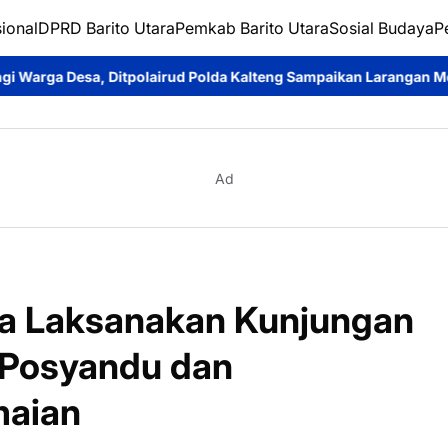
ional
DPRD Barito Utara
Pemkab Barito Utara
Sosial Budaya
P
 Polda Kalteng Sampaikan Larangan Membakar Hutan dan Lahan
Ad
ra Laksanakan Kunjungan
 Posyandu dan
maian