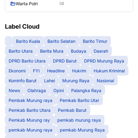
Warta Polri
(3)
Label Cloud
Barito Kuala
Barito Selatan
Barito Timur
Barito Utara
Berita Mura
Budaya
Daerah
DPRD Barito Utara
DPRD Barut
DPRD Murung Raya
Ekonomi
FYI
Headline
Hukrim
Hukum Kriminal
Kominfo Barut
Lahei
Murung Raya
Nasional
News
Olahraga
Opini
Palangka Raya
Pembak Murung raya
Pemkab Barito Utar
Pemkab Barito Utara
Pemkab Barut
Pemkab Murung ray
pemkab murung raya
pemkab Murung raya
pemkab Murung Raya