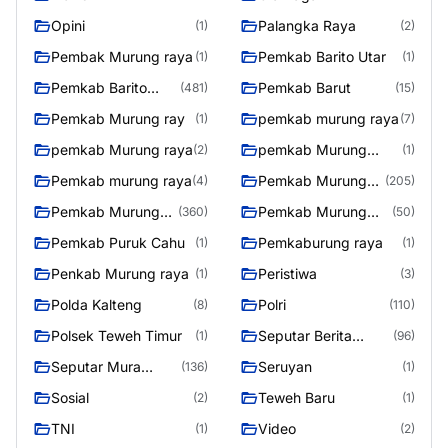
Opini
Palangka Raya
(1)
(2)
Pembak Murung raya
Pemkab Barito Utar
(1)
(1)
Pemkab Barito
Pemkab Barut
(481)
(15)
Utara
Pemkab Murung ray
pemkab murung raya
(1)
(7)
pemkab Murung raya
pemkab Murung
(2)
(1)
Raya
Pemkab murung raya
Pemkab Murung
(4)
(205)
raya
Pemkab Murung
Pemkab Murung
(360)
(50)
Raya
Raya 4
Pemkab Puruk Cahu
Pemkaburung raya
(1)
(1)
Penkab Murung raya
Peristiwa
(1)
(3)
Polda Kalteng
Polri
(8)
(110)
Polsek Teweh Timur
Seputar Berita
(1)
(96)
Murung Raya
Seputar Mura
Seruyan
(136)
(1)
Seasen 2
Sosial
Teweh Baru
(2)
(1)
TNI
Video
(1)
(2)