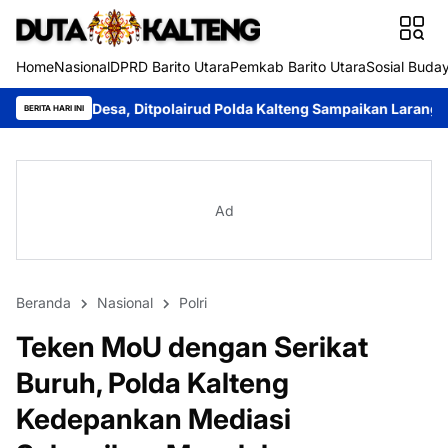
Home
Nasional
DPRD Barito Utara
Pemkab Barito Utara
Sosial Buda
itpolairud Polda Kalteng Sampaikan Larangan Membakar Hutan d
BERITA HARI INI
Ad
Beranda
Nasional
Polri
Teken MoU dengan Serikat
Buruh, Polda Kalteng
Kedepankan Mediasi