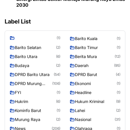
2030
Label List
(1)
Barito Kuala
(1)
Barito Selatan
Barito Timur
(2)
(1)
Barito Utara
Berita Mura
(6)
(12)
Budaya
Daerah
(2)
(95)
DPRD Barito Utara
DPRD Barut
(54)
(4)
DPRD Murung
Ekonomi
(106)
(1)
Raya
FYI
Headline
(1)
(1)
Hukrim
Hukum Kriminal
(6)
(9)
Kominfo Barut
Lahei
(1)
(2)
Murung Raya
Nasional
(2)
(31)
News
Olahraga
(206)
(1)