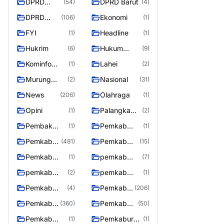
DPRD
DPRD Barut
(54)
(4)
Barito
DPRD
Ekonomi
(106)
(1)
Utara
Murung
FYI
Headline
(1)
(1)
Raya
Hukrim
Hukum
(6)
(9)
Kriminal
Kominfo
Lahei
(1)
(2)
Barut
Murung
Nasional
(2)
(31)
Raya
News
Olahraga
(206)
(1)
Opini
Palangka
(1)
(2)
Raya
Pembak
Pemkab
(1)
(1)
Murung raya
Barito Utar
Pemkab
Pemkab
(481)
(15)
Barito
Barut
Pemkab
pemkab
(1)
(7)
Utara
Murung ray
murung raya
pemkab
pemkab
(2)
(1)
Murung raya
Murung
Pemkab
Pemkab
(4)
(206)
Raya
murung raya
Murung
Pemkab
Pemkab
(360)
(50)
raya
Murung
Murung
Pemkab
Pemkaburun
(1)
(1)