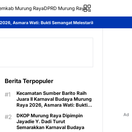
emkab Murung Raya
DPRD Murung Raya
kti Semangat Melestarikan Budaya
Festival Budaya Tira Tangka
Berita Terpopuler
Kecamatan Sumber Barito Raih
Juara II Karnaval Budaya Murung
Raya 2026, Asmara Wati: Bukti
Semangat Melestarikan Budaya
Ad
DKOP Murung Raya Dipimpin
Jayadie Y. Dadi Turut
Semarakkan Karnaval Budaya