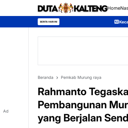
Home
Nas
Kecamatan Sumber Barito Ra
BERITA HARI INI
Beranda
Pemkab Murung raya
Rahmanto Tegaskan
Pembangunan Muru
Ad
yang Berjalan Send