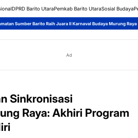
ional
DPRD Barito Utara
Pemkab Barito Utara
Sosial Budaya
P
ih Juara II Karnaval Budaya Murung Raya 2026, Asmara Wati: Bu
Ad
 Sinkronisasi
ng Raya: Akhiri Program
iri