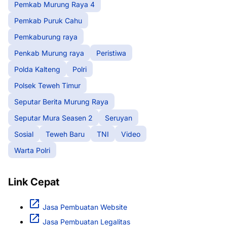
Pemkab Murung Raya 4
Pemkab Puruk Cahu
Pemkaburung raya
Penkab Murung raya
Peristiwa
Polda Kalteng
Polri
Polsek Teweh Timur
Seputar Berita Murung Raya
Seputar Mura Seasen 2
Seruyan
Sosial
Teweh Baru
TNI
Video
Warta Polri
Link Cepat
Jasa Pembuatan Website
Jasa Pembuatan Legalitas