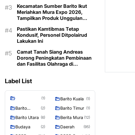
Kecamatan Sumber Barito Ikut
Meriahkan Mura Expo 2026,
Tampilkan Produk Unggulan
Berbahan Rotan
Pastikan Kamtibmas Tetap
Kondusif, Personel Ditpolairud
Lakukan Ini
Camat Tanah Siang Andreas
Dorong Peningkatan Pembinaan
dan Fasilitas Olahraga di
Kecamatan
Label List
(1)
Barito Kuala
(1)
Barito
Barito Timur
(2)
(1)
Selatan
Barito Utara
Berita Mura
(6)
(12)
Budaya
Daerah
(2)
(95)