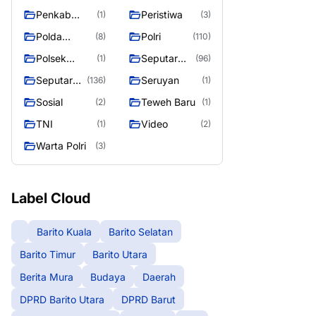
Raya
Raya 4
Puruk Cahu
g raya
Penkab
Peristiwa
(1)
(3)
Murung raya
Polda
Polri
(8)
(110)
Kalteng
Polsek
Seputar
(1)
(96)
Teweh Timur
Berita
Seputar
Seruyan
(136)
(1)
Murung
Mura
Sosial
Teweh Baru
(2)
(1)
Raya
Seasen 2
TNI
Video
(1)
(2)
Warta Polri
(3)
Label Cloud
Barito Kuala
Barito Selatan
Barito Timur
Barito Utara
Berita Mura
Budaya
Daerah
DPRD Barito Utara
DPRD Barut