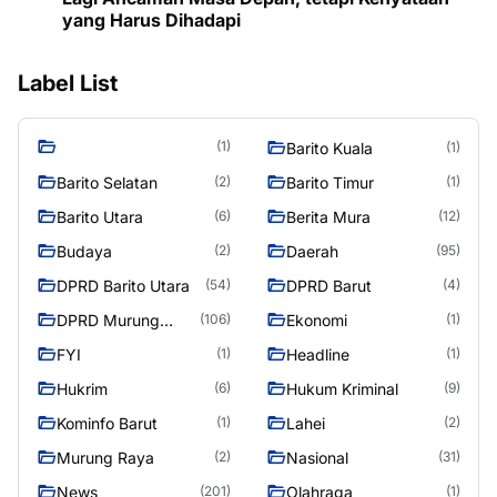
yang Harus Dihadapi
Label List
(1)
Barito Kuala
(1)
Barito Selatan
Barito Timur
(2)
(1)
Barito Utara
Berita Mura
(6)
(12)
Budaya
Daerah
(2)
(95)
DPRD Barito Utara
DPRD Barut
(54)
(4)
DPRD Murung
Ekonomi
(106)
(1)
Raya
FYI
Headline
(1)
(1)
Hukrim
Hukum Kriminal
(6)
(9)
Kominfo Barut
Lahei
(1)
(2)
Murung Raya
Nasional
(2)
(31)
News
Olahraga
(201)
(1)