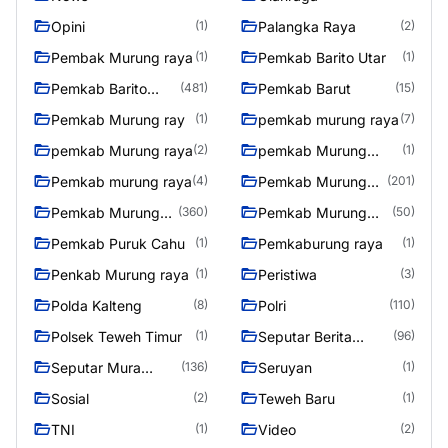
Opini
Palangka Raya
(1)
(2)
Pembak Murung raya
Pemkab Barito Utar
(1)
(1)
Pemkab Barito
Pemkab Barut
(481)
(15)
Utara
Pemkab Murung ray
pemkab murung raya
(1)
(7)
pemkab Murung raya
pemkab Murung
(2)
(1)
Raya
Pemkab murung raya
Pemkab Murung
(4)
(201)
raya
Pemkab Murung
Pemkab Murung
(360)
(50)
Raya
Raya 4
Pemkab Puruk Cahu
Pemkaburung raya
(1)
(1)
Penkab Murung raya
Peristiwa
(1)
(3)
Polda Kalteng
Polri
(8)
(110)
Polsek Teweh Timur
Seputar Berita
(1)
(96)
Murung Raya
Seputar Mura
Seruyan
(136)
(1)
Seasen 2
Sosial
Teweh Baru
(2)
(1)
TNI
Video
(1)
(2)