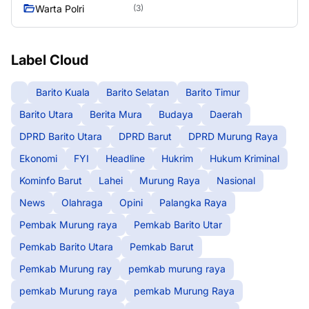
Warta Polri
(3)
Label Cloud
Barito Kuala
Barito Selatan
Barito Timur
Barito Utara
Berita Mura
Budaya
Daerah
DPRD Barito Utara
DPRD Barut
DPRD Murung Raya
Ekonomi
FYI
Headline
Hukrim
Hukum Kriminal
Kominfo Barut
Lahei
Murung Raya
Nasional
News
Olahraga
Opini
Palangka Raya
Pembak Murung raya
Pemkab Barito Utar
Pemkab Barito Utara
Pemkab Barut
Pemkab Murung ray
pemkab murung raya
pemkab Murung raya
pemkab Murung Raya