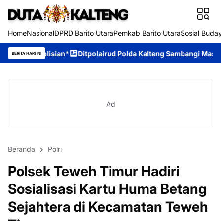
Home
Nasional
DPRD Barito Utara
Pemkab Barito Utara
Sosial Buda
n*
Ditpolairud Polda Kalteng Sambangi Masyarakat, Berikan Ed
BERITA HARI INI
Ad
Beranda
Polri
Polsek Teweh Timur Hadiri
Sosialisasi Kartu Huma Betang
Sejahtera di Kecamatan Teweh