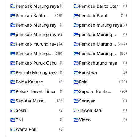
Pembak Murung raya
Pemkab Barito Utar
(1)
(1)
Pemkab Barito
Pemkab Barut
(481)
(15)
Utara
Pemkab Murung ray
pemkab murung raya
(1)
(7)
pemkab Murung raya
pemkab Murung
(2)
(1)
Raya
Pemkab murung raya
Pemkab Murung
(4)
(204)
raya
Pemkab Murung
Pemkab Murung
(360)
(50)
Raya
Raya 4
Pemkab Puruk Cahu
Pemkaburung raya
(1)
(1)
Penkab Murung raya
Peristiwa
(1)
(3)
Polda Kalteng
Polri
(8)
(110)
Polsek Teweh Timur
Seputar Berita
(1)
(96)
Murung Raya
Seputar Mura
Seruyan
(136)
(1)
Seasen 2
Sosial
Teweh Baru
(2)
(1)
TNI
Video
(1)
(2)
Warta Polri
(3)