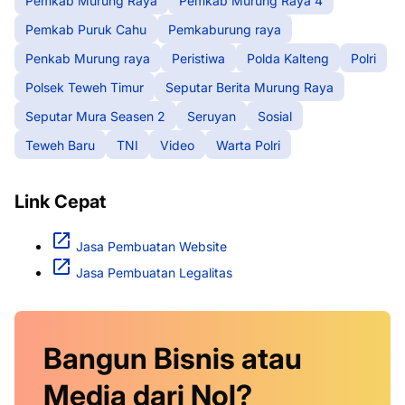
Pemkab Murung Raya
Pemkab Murung Raya 4
Pemkab Puruk Cahu
Pemkaburung raya
Penkab Murung raya
Peristiwa
Polda Kalteng
Polri
Polsek Teweh Timur
Seputar Berita Murung Raya
Seputar Mura Seasen 2
Seruyan
Sosial
Teweh Baru
TNI
Video
Warta Polri
Link Cepat
Jasa Pembuatan Website
Jasa Pembuatan Legalitas
Bangun Bisnis atau
Media dari Nol?