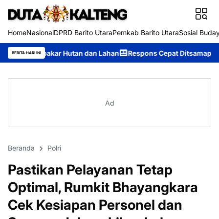
Home
Nasional
DPRD Barito Utara
Pemkab Barito Utara
Sosial Buda
utan dan Lahan
Respons Cepat Ditsamapta Polda Kalteng Tangan
BERITA HARI INI
Ad
Beranda
Polri
Pastikan Pelayanan Tetap
Optimal, Rumkit Bhayangkara
Cek Kesiapan Personel dan