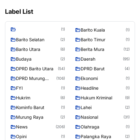
Label List
(1)
Barito Kuala
(1)
Barito Selatan
Barito Timur
(2)
(1)
Barito Utara
Berita Mura
(6)
(12)
Budaya
Daerah
(2)
(95)
DPRD Barito Utara
DPRD Barut
(54)
(4)
DPRD Murung
Ekonomi
(106)
(1)
Raya
FYI
Headline
(1)
(1)
Hukrim
Hukum Kriminal
(6)
(9)
Kominfo Barut
Lahei
(1)
(2)
Murung Raya
Nasional
(2)
(31)
News
Olahraga
(206)
(1)
Opini
Palangka Raya
(1)
(2)