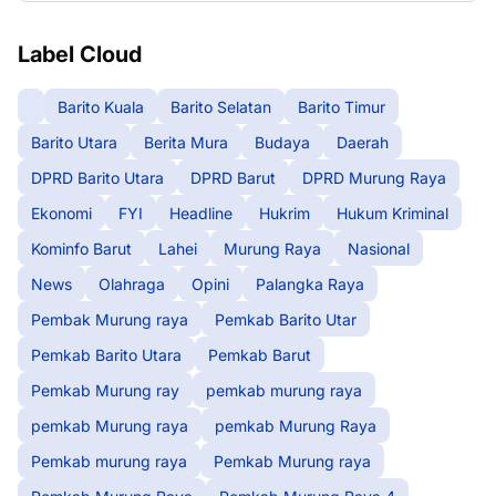
Label Cloud
Barito Kuala
Barito Selatan
Barito Timur
Barito Utara
Berita Mura
Budaya
Daerah
DPRD Barito Utara
DPRD Barut
DPRD Murung Raya
Ekonomi
FYI
Headline
Hukrim
Hukum Kriminal
Kominfo Barut
Lahei
Murung Raya
Nasional
News
Olahraga
Opini
Palangka Raya
Pembak Murung raya
Pemkab Barito Utar
Pemkab Barito Utara
Pemkab Barut
Pemkab Murung ray
pemkab murung raya
pemkab Murung raya
pemkab Murung Raya
Pemkab murung raya
Pemkab Murung raya