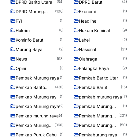
DPRD Barito Utara
DPRD Barut
(54)
(4)
DPRD Murung
Ekonomi
(106)
(1)
Raya
FYI
Headline
(1)
(1)
Hukrim
Hukum Kriminal
(6)
(9)
Kominfo Barut
Lahei
(1)
(2)
Murung Raya
Nasional
(2)
(31)
News
Olahraga
(198)
(1)
Opini
Palangka Raya
(1)
(2)
Pembak Murung raya
Pemkab Barito Utar
(1)
(1)
Pemkab Barito
Pemkab Barut
(481)
(15)
Utara
Pemkab Murung ray
pemkab murung raya
(1)
(7)
pemkab Murung raya
pemkab Murung
(2)
(1)
Raya
Pemkab murung raya
Pemkab Murung
(4)
(201)
raya
Pemkab Murung
Pemkab Murung
(360)
(50)
Raya
Raya 4
Pemkab Puruk Cahu
Pemkaburung raya
(1)
(1)