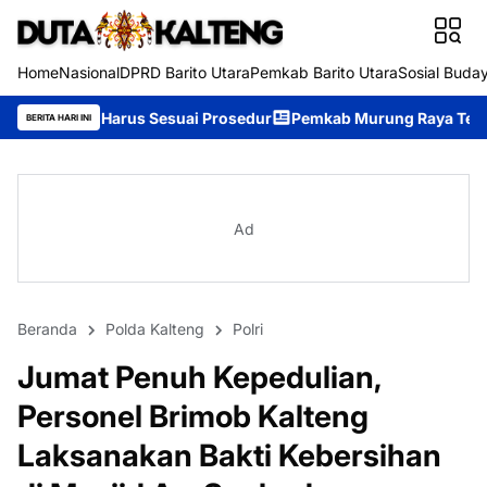
Home
Nasional
DPRD Barito Utara
Pemkab Barito Utara
Sosial Buda
us Sesuai Prosedur
Pemkab Murung Raya Tetapkan Status Siaga
BERITA HARI INI
Ad
Beranda
Polda Kalteng
Polri
Jumat Penuh Kepedulian,
Personel Brimob Kalteng
Laksanakan Bakti Kebersihan