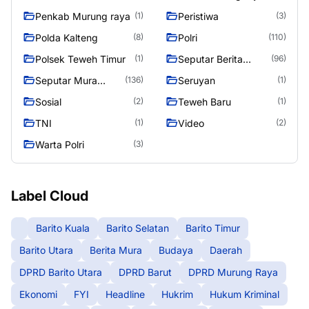
Penkab Murung raya
Peristiwa
(1)
(3)
Polda Kalteng
Polri
(8)
(110)
Polsek Teweh Timur
Seputar Berita
(1)
(96)
Murung Raya
Seputar Mura
Seruyan
(136)
(1)
Seasen 2
Sosial
Teweh Baru
(2)
(1)
TNI
Video
(1)
(2)
Warta Polri
(3)
Label Cloud
Barito Kuala
Barito Selatan
Barito Timur
Barito Utara
Berita Mura
Budaya
Daerah
DPRD Barito Utara
DPRD Barut
DPRD Murung Raya
Ekonomi
FYI
Headline
Hukrim
Hukum Kriminal