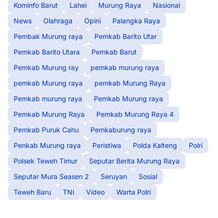
Kominfo Barut
Lahei
Murung Raya
Nasional
News
Olahraga
Opini
Palangka Raya
Pembak Murung raya
Pemkab Barito Utar
Pemkab Barito Utara
Pemkab Barut
Pemkab Murung ray
pemkab murung raya
pemkab Murung raya
pemkab Murung Raya
Pemkab murung raya
Pemkab Murung raya
Pemkab Murung Raya
Pemkab Murung Raya 4
Pemkab Puruk Cahu
Pemkaburung raya
Penkab Murung raya
Peristiwa
Polda Kalteng
Polri
Polsek Teweh Timur
Seputar Berita Murung Raya
Seputar Mura Seasen 2
Seruyan
Sosial
Teweh Baru
TNI
Video
Warta Polri