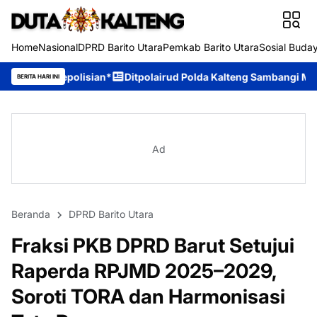
Home
Nasional
DPRD Barito Utara
Pemkab Barito Utara
Sosial Buda
n*
Ditpolairud Polda Kalteng Sambangi Masyarakat, Berikan Ed
BERITA HARI INI
Ad
Beranda
DPRD Barito Utara
Fraksi PKB DPRD Barut Setujui
Raperda RPJMD 2025–2029,
Soroti TORA dan Harmonisasi