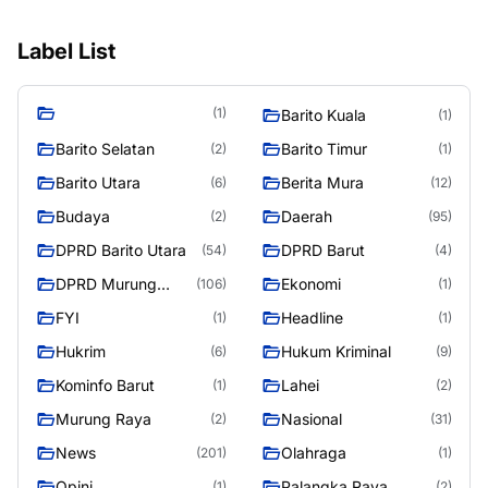
Label List
(1)
Barito Kuala
(1)
Barito Selatan
Barito Timur
(2)
(1)
Barito Utara
Berita Mura
(6)
(12)
Budaya
Daerah
(2)
(95)
DPRD Barito Utara
DPRD Barut
(54)
(4)
DPRD Murung
Ekonomi
(106)
(1)
Raya
FYI
Headline
(1)
(1)
Hukrim
Hukum Kriminal
(6)
(9)
Kominfo Barut
Lahei
(1)
(2)
Murung Raya
Nasional
(2)
(31)
News
Olahraga
(201)
(1)
Opini
Palangka Raya
(1)
(2)