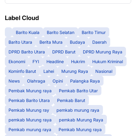
Label Cloud
Barito Kuala
Barito Selatan
Barito Timur
Barito Utara
Berita Mura
Budaya
Daerah
DPRD Barito Utara
DPRD Barut
DPRD Murung Raya
Ekonomi
FYI
Headline
Hukrim
Hukum Kriminal
Kominfo Barut
Lahei
Murung Raya
Nasional
News
Olahraga
Opini
Palangka Raya
Pembak Murung raya
Pemkab Barito Utar
Pemkab Barito Utara
Pemkab Barut
Pemkab Murung ray
pemkab murung raya
pemkab Murung raya
pemkab Murung Raya
Pemkab murung raya
Pemkab Murung raya