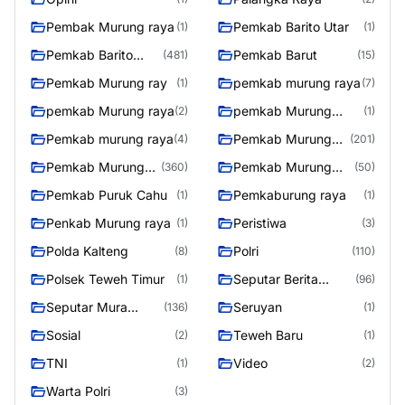
Pembak Murung raya
Pemkab Barito Utar
(1)
(1)
Pemkab Barito
Pemkab Barut
(481)
(15)
Utara
Pemkab Murung ray
pemkab murung raya
(1)
(7)
pemkab Murung raya
pemkab Murung
(2)
(1)
Raya
Pemkab murung raya
Pemkab Murung
(4)
(201)
raya
Pemkab Murung
Pemkab Murung
(360)
(50)
Raya
Raya 4
Pemkab Puruk Cahu
Pemkaburung raya
(1)
(1)
Penkab Murung raya
Peristiwa
(1)
(3)
Polda Kalteng
Polri
(8)
(110)
Polsek Teweh Timur
Seputar Berita
(1)
(96)
Murung Raya
Seputar Mura
Seruyan
(136)
(1)
Seasen 2
Sosial
Teweh Baru
(2)
(1)
TNI
Video
(1)
(2)
Warta Polri
(3)