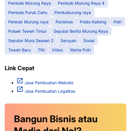
Pemkab Murung Raya
Pemkab Murung Raya 4
Pemkab Puruk Cahu
Pemkaburung raya
Penkab Murung raya
Peristiwa
Polda Kalteng
Polri
Polsek Teweh Timur
Seputar Berita Murung Raya
Seputar Mura Seasen 2
Seruyan
Sosial
Teweh Baru
TNI
Video
Warta Polri
Link Cepat
Jasa Pembuatan Website
Jasa Pembuatan Legalitas
Bangun Bisnis atau
Media dari Nol?