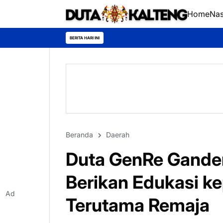
Home
Nas
Pengabdian Tanpa Bat
BERITA HARI INI
Beranda
Daerah
Duta GenRe Gande
Berikan Edukasi k
Ad
Terutama Remaja