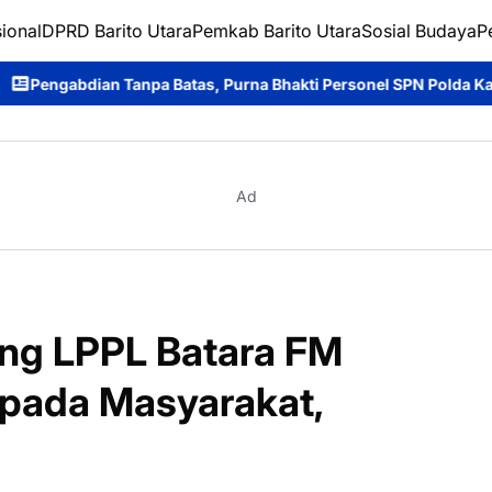
ional
DPRD Barito Utara
Pemkab Barito Utara
Sosial Budaya
P
as, Purna Bhakti Personel SPN Polda Kalteng.
Ditpolairud Pold
Ad
ng LPPL Batara FM
epada Masyarakat,