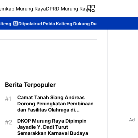
emkab Murung Raya
DPRD Murung Raya
a Kalteng Dukung Dunia Pendidikan Lewat Kapal Melek Huruf KP X
Berita Terpopuler
Camat Tanah Siang Andreas
Dorong Peningkatan Pembinaan
dan Fasilitas Olahraga di
Kecamatan
Ad
DKOP Murung Raya Dipimpin
Jayadie Y. Dadi Turut
Semarakkan Karnaval Budaya