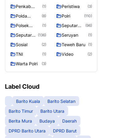
Raya
Raya 4
Puruk Cahu
g raya
Penkab
Peristiwa
(1)
(3)
Murung raya
Polda
Polri
(8)
(110)
Kalteng
Polsek
Seputar
(1)
(96)
Teweh Timur
Berita
Seputar
Seruyan
(136)
(1)
Murung
Mura
Sosial
Teweh Baru
(2)
(1)
Raya
Seasen 2
TNI
Video
(1)
(2)
Warta Polri
(3)
Label Cloud
Barito Kuala
Barito Selatan
Barito Timur
Barito Utara
Berita Mura
Budaya
Daerah
DPRD Barito Utara
DPRD Barut