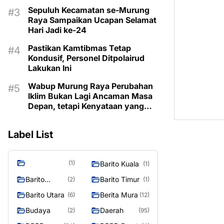
Sepuluh Kecamatan se-Murung
Raya Sampaikan Ucapan Selamat
Hari Jadi ke-24
Pastikan Kamtibmas Tetap
Kondusif, Personel Ditpolairud
Lakukan Ini
Wabup Murung Raya Perubahan
Iklim Bukan Lagi Ancaman Masa
Depan, tetapi Kenyataan yang
Harus Dihadapi
Label List
(1)
Barito Kuala
(1)
Barito
Barito Timur
(2)
(1)
Selatan
Barito Utara
Berita Mura
(6)
(12)
Budaya
Daerah
(2)
(95)