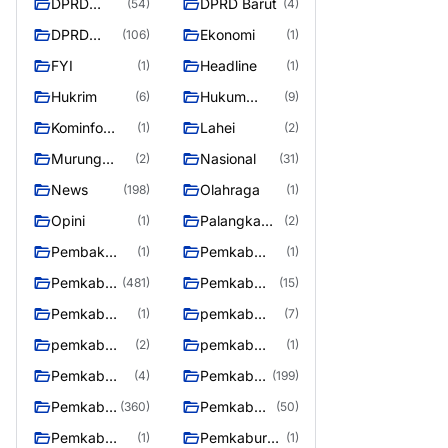
DPRD
DPRD Barut
(54)
(4)
Barito
DPRD
Ekonomi
(106)
(1)
Utara
Murung
FYI
Headline
(1)
(1)
Raya
Hukrim
Hukum
(6)
(9)
Kriminal
Kominfo
Lahei
(1)
(2)
Barut
Murung
Nasional
(2)
(31)
Raya
News
Olahraga
(198)
(1)
Opini
Palangka
(1)
(2)
Raya
Pembak
Pemkab
(1)
(1)
Murung raya
Barito Utar
Pemkab
Pemkab
(481)
(15)
Barito
Barut
Pemkab
pemkab
(1)
(7)
Utara
Murung ray
murung raya
pemkab
pemkab
(2)
(1)
Murung raya
Murung
Pemkab
Pemkab
(4)
(199)
Raya
murung raya
Murung
Pemkab
Pemkab
(360)
(50)
raya
Murung
Murung
Pemkab
Pemkaburun
(1)
(1)