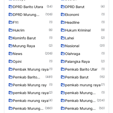
DPRD Barito Utara
DPRD Barut
(54)
(4)
DPRD Murung
Ekonomi
(106)
(1)
Raya
FYI
Headline
(1)
(1)
Hukrim
Hukum Kriminal
(6)
(9)
Kominfo Barut
Lahei
(1)
(2)
Murung Raya
Nasional
(2)
(31)
News
Olahraga
(206)
(1)
Opini
Palangka Raya
(1)
(2)
Pembak Murung raya
Pemkab Barito Utar
(1)
(1)
Pemkab Barito
Pemkab Barut
(481)
(15)
Utara
Pemkab Murung ray
pemkab murung raya
(1)
(7)
pemkab Murung raya
pemkab Murung
(2)
(1)
Raya
Pemkab murung raya
Pemkab Murung
(4)
(204)
raya
Pemkab Murung
Pemkab Murung
(360)
(50)