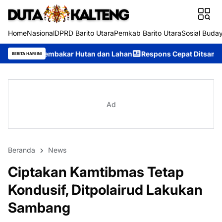
Home
Nasional
DPRD Barito Utara
Pemkab Barito Utara
Sosial Buda
kar Hutan dan Lahan
Respons Cepat Ditsamapta Polda Kalteng T
BERITA HARI INI
Ad
Beranda
News
Ciptakan Kamtibmas Tetap
Kondusif, Ditpolairud Lakukan
Sambang