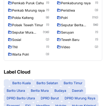
Raya
Raya 4
Pemkab Puruk Cahu
Pemkaburung raya
(1)
(1)
Penkab Murung raya
Peristiwa
(1)
(3)
Polda Kalteng
Polri
(8)
(110)
Polsek Teweh Timur
Seputar Berita
(1)
(96)
Murung Raya
Seputar Mura
Seruyan
(136)
(1)
Seasen 2
Sosial
Teweh Baru
(2)
(1)
TNI
Video
(1)
(2)
Warta Polri
(3)
Label Cloud
Barito Kuala
Barito Selatan
Barito Timur
Barito Utara
Berita Mura
Budaya
Daerah
DPRD Barito Utara
DPRD Barut
DPRD Murung Raya
Ekonomi
FYI
Headline
Hukrim
Hukum Kriminal