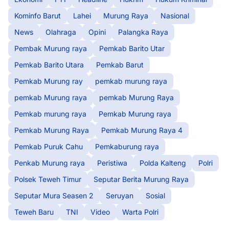
Kominfo Barut
Lahei
Murung Raya
Nasional
News
Olahraga
Opini
Palangka Raya
Pembak Murung raya
Pemkab Barito Utar
Pemkab Barito Utara
Pemkab Barut
Pemkab Murung ray
pemkab murung raya
pemkab Murung raya
pemkab Murung Raya
Pemkab murung raya
Pemkab Murung raya
Pemkab Murung Raya
Pemkab Murung Raya 4
Pemkab Puruk Cahu
Pemkaburung raya
Penkab Murung raya
Peristiwa
Polda Kalteng
Polri
Polsek Teweh Timur
Seputar Berita Murung Raya
Seputar Mura Seasen 2
Seruyan
Sosial
Teweh Baru
TNI
Video
Warta Polri