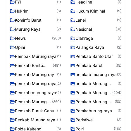
FYI
Headline
(1)
(1)
Hukrim
Hukum Kriminal
(6)
(9)
Kominfo Barut
Lahei
(1)
(2)
Murung Raya
Nasional
(2)
(31)
News
Olahraga
(203)
(1)
Opini
Palangka Raya
(1)
(2)
Pembak Murung raya
Pemkab Barito Utar
(1)
(1)
Pemkab Barito
Pemkab Barut
(481)
(15)
Utara
Pemkab Murung ray
pemkab murung raya
(1)
(7)
pemkab Murung raya
pemkab Murung
(2)
(1)
Raya
Pemkab murung raya
Pemkab Murung
(4)
(204)
raya
Pemkab Murung
Pemkab Murung
(360)
(50)
Raya
Raya 4
Pemkab Puruk Cahu
Pemkaburung raya
(1)
(1)
Penkab Murung raya
Peristiwa
(1)
(3)
Polda Kalteng
Polri
(8)
(110)