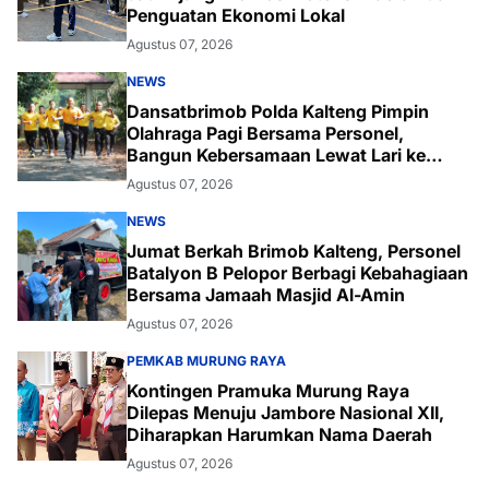
Penguatan Ekonomi Lokal
Agustus 07, 2026
NEWS
Dansatbrimob Polda Kalteng Pimpin
Olahraga Pagi Bersama Personel,
Bangun Kebersamaan Lewat Lari ke
Bukit Baranahu
Agustus 07, 2026
NEWS
Jumat Berkah Brimob Kalteng, Personel
Batalyon B Pelopor Berbagi Kebahagiaan
Bersama Jamaah Masjid Al-Amin
Agustus 07, 2026
PEMKAB MURUNG RAYA
Kontingen Pramuka Murung Raya
Dilepas Menuju Jambore Nasional XII,
Diharapkan Harumkan Nama Daerah
Agustus 07, 2026