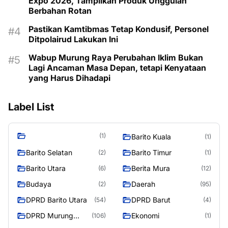
Expo 2026, Tampilkan Produk Unggulan
Berbahan Rotan
Pastikan Kamtibmas Tetap Kondusif, Personel
Ditpolairud Lakukan Ini
Wabup Murung Raya Perubahan Iklim Bukan
Lagi Ancaman Masa Depan, tetapi Kenyataan
yang Harus Dihadapi
Label List
(1)
Barito Kuala
(1)
Barito Selatan
Barito Timur
(2)
(1)
Barito Utara
Berita Mura
(6)
(12)
Budaya
Daerah
(2)
(95)
DPRD Barito Utara
DPRD Barut
(54)
(4)
DPRD Murung
Ekonomi
(106)
(1)
Raya