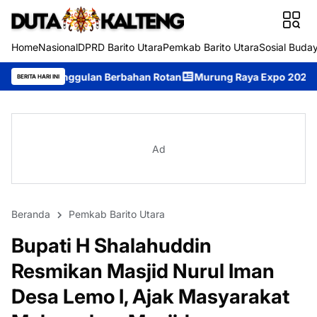
Home
Nasional
DPRD Barito Utara
Pemkab Barito Utara
Sosial Buda
n Berbahan Rotan
Murung Raya Expo 2026 Resmi Dibuka, Jadi 
BERITA HARI INI
Ad
Beranda
Pemkab Barito Utara
Bupati H Shalahuddin
Resmikan Masjid Nurul Iman
Desa Lemo I, Ajak Masyarakat