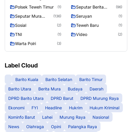
Polsek Teweh Timur
Seputar Berita
(1)
(96)
Murung Raya
Seputar Mura
Seruyan
(136)
(1)
Seasen 2
Sosial
Teweh Baru
(2)
(1)
TNI
Video
(1)
(2)
Warta Polri
(3)
Label Cloud
Barito Kuala
Barito Selatan
Barito Timur
Barito Utara
Berita Mura
Budaya
Daerah
DPRD Barito Utara
DPRD Barut
DPRD Murung Raya
Ekonomi
FYI
Headline
Hukrim
Hukum Kriminal
Kominfo Barut
Lahei
Murung Raya
Nasional
News
Olahraga
Opini
Palangka Raya