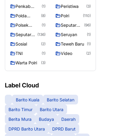
Raya
Raya 4
Puruk Cahu
g raya
Penkab
Peristiwa
(1)
(3)
Murung raya
Polda
Polri
(8)
(110)
Kalteng
Polsek
Seputar
(1)
(96)
Teweh Timur
Berita
Seputar
Seruyan
(136)
(1)
Murung
Mura
Sosial
Teweh Baru
(2)
(1)
Raya
Seasen 2
TNI
Video
(1)
(2)
Warta Polri
(3)
Label Cloud
Barito Kuala
Barito Selatan
Barito Timur
Barito Utara
Berita Mura
Budaya
Daerah
DPRD Barito Utara
DPRD Barut