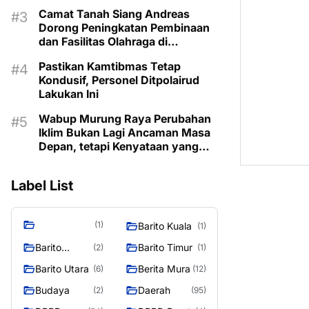
Camat Tanah Siang Andreas
Dorong Peningkatan Pembinaan
dan Fasilitas Olahraga di
Kecamatan
Pastikan Kamtibmas Tetap
Kondusif, Personel Ditpolairud
Lakukan Ini
Wabup Murung Raya Perubahan
Iklim Bukan Lagi Ancaman Masa
Depan, tetapi Kenyataan yang
Harus Dihadapi
Label List
(1)
Barito Kuala
(1)
Barito
Barito Timur
(2)
(1)
Selatan
Barito Utara
Berita Mura
(6)
(12)
Budaya
Daerah
(2)
(95)