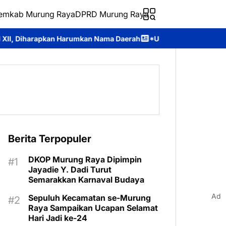
emkab Murung Raya
DPRD Murung Raya
n Nama Daerah
*Universitas Palangka Raya Perkuat SDM Polri L
Berita Terpopuler
DKOP Murung Raya Dipimpin
Jayadie Y. Dadi Turut
Semarakkan Karnaval Budaya
Ad
Sepuluh Kecamatan se-Murung
Raya Sampaikan Ucapan Selamat
Hari Jadi ke-24