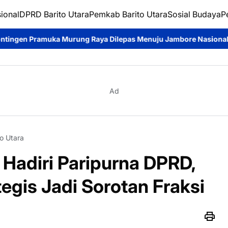
ional
DPRD Barito Utara
Pemkab Barito Utara
Sosial Budaya
P
Raya Dilepas Menuju Jambore Nasional XII, Diharapkan Harumka
Ad
o Utara
a Hadiri Paripurna DPRD,
egis Jadi Sorotan Fraksi