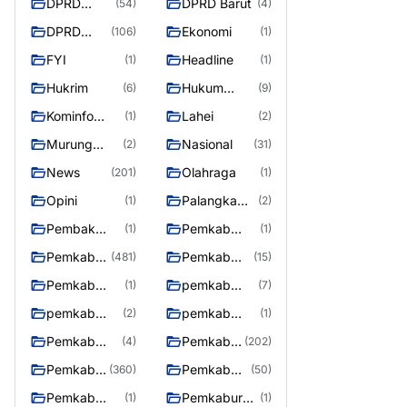
DPRD
DPRD Barut
(54)
(4)
Barito
DPRD
Ekonomi
(106)
(1)
Utara
Murung
FYI
Headline
(1)
(1)
Raya
Hukrim
Hukum
(6)
(9)
Kriminal
Kominfo
Lahei
(1)
(2)
Barut
Murung
Nasional
(2)
(31)
Raya
News
Olahraga
(201)
(1)
Opini
Palangka
(1)
(2)
Raya
Pembak
Pemkab
(1)
(1)
Murung raya
Barito Utar
Pemkab
Pemkab
(481)
(15)
Barito
Barut
Pemkab
pemkab
(1)
(7)
Utara
Murung ray
murung raya
pemkab
pemkab
(2)
(1)
Murung raya
Murung
Pemkab
Pemkab
(4)
(202)
Raya
murung raya
Murung
Pemkab
Pemkab
(360)
(50)
raya
Murung
Murung
Pemkab
Pemkaburun
(1)
(1)