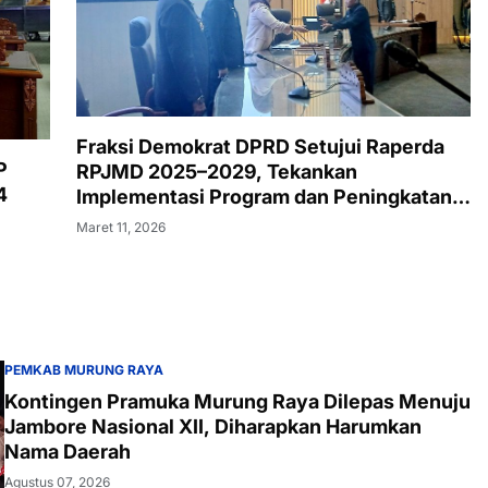
Fraksi Demokrat DPRD Setujui Raperda
P
RPJMD 2025–2029, Tekankan
4
Implementasi Program dan Peningkatan
PAD
Maret 11, 2026
PEMKAB MURUNG RAYA
Kontingen Pramuka Murung Raya Dilepas Menuju
Jambore Nasional XII, Diharapkan Harumkan
Nama Daerah
Agustus 07, 2026