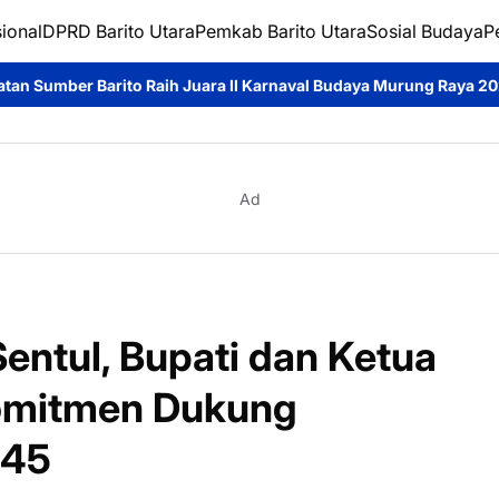
ional
DPRD Barito Utara
Pemkab Barito Utara
Sosial Budaya
P
Juara II Karnaval Budaya Murung Raya 2026, Asmara Wati: Bukti
Ad
entul, Bupati dan Ketua
omitmen Dukung
045