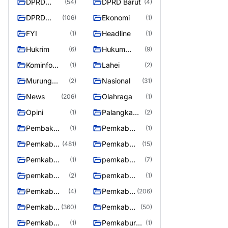
DPRD
DPRD Barut
(54)
(4)
Barito
DPRD
Ekonomi
(106)
(1)
Utara
Murung
FYI
Headline
(1)
(1)
Raya
Hukrim
Hukum
(6)
(9)
Kriminal
Kominfo
Lahei
(1)
(2)
Barut
Murung
Nasional
(2)
(31)
Raya
News
Olahraga
(206)
(1)
Opini
Palangka
(1)
(2)
Raya
Pembak
Pemkab
(1)
(1)
Murung raya
Barito Utar
Pemkab
Pemkab
(481)
(15)
Barito
Barut
Pemkab
pemkab
(1)
(7)
Utara
Murung ray
murung raya
pemkab
pemkab
(2)
(1)
Murung raya
Murung
Pemkab
Pemkab
(4)
(206)
Raya
murung raya
Murung
Pemkab
Pemkab
(360)
(50)
raya
Murung
Murung
Pemkab
Pemkaburun
(1)
(1)