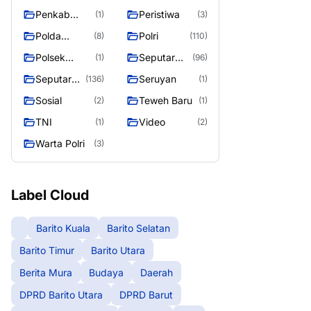
Raya
Raya 4
Puruk Cahu
g raya
Penkab
Peristiwa
(1)
(3)
Murung raya
Polda
Polri
(8)
(110)
Kalteng
Polsek
Seputar
(1)
(96)
Teweh Timur
Berita
Seputar
Seruyan
(136)
(1)
Murung
Mura
Sosial
Teweh Baru
(2)
(1)
Raya
Seasen 2
TNI
Video
(1)
(2)
Warta Polri
(3)
Label Cloud
Barito Kuala
Barito Selatan
Barito Timur
Barito Utara
Berita Mura
Budaya
Daerah
DPRD Barito Utara
DPRD Barut