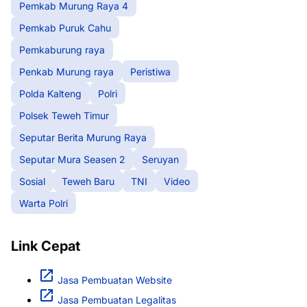
Pemkab Murung Raya 4
Pemkab Puruk Cahu
Pemkaburung raya
Penkab Murung raya
Peristiwa
Polda Kalteng
Polri
Polsek Teweh Timur
Seputar Berita Murung Raya
Seputar Mura Seasen 2
Seruyan
Sosial
Teweh Baru
TNI
Video
Warta Polri
Link Cepat
Jasa Pembuatan Website
Jasa Pembuatan Legalitas