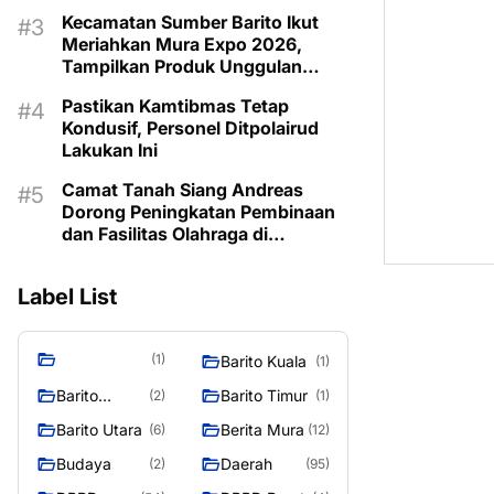
Kecamatan Sumber Barito Ikut
Meriahkan Mura Expo 2026,
Tampilkan Produk Unggulan
Berbahan Rotan
Pastikan Kamtibmas Tetap
Kondusif, Personel Ditpolairud
Lakukan Ini
Camat Tanah Siang Andreas
Dorong Peningkatan Pembinaan
dan Fasilitas Olahraga di
Kecamatan
Label List
(1)
Barito Kuala
(1)
Barito
Barito Timur
(2)
(1)
Selatan
Barito Utara
Berita Mura
(6)
(12)
Budaya
Daerah
(2)
(95)