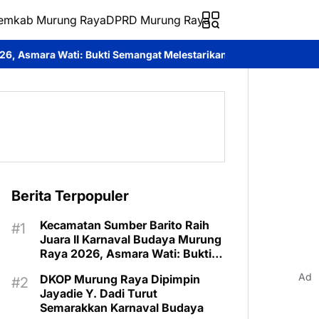
emkab Murung Raya
DPRD Murung Raya
 Semangat Melestarikan Budaya
Festival Budaya Tira Tangka Bal
Berita Terpopuler
Kecamatan Sumber Barito Raih
Juara II Karnaval Budaya Murung
Raya 2026, Asmara Wati: Bukti
Semangat Melestarikan Budaya
Ad
DKOP Murung Raya Dipimpin
Jayadie Y. Dadi Turut
Semarakkan Karnaval Budaya