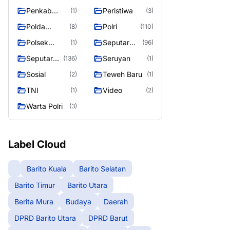
Raya
Raya 4
Puruk Cahu
g raya
Penkab
Peristiwa
(1)
(3)
Murung raya
Polda
Polri
(8)
(110)
Kalteng
Polsek
Seputar
(1)
(96)
Teweh Timur
Berita
Seputar
Seruyan
(136)
(1)
Murung
Mura
Sosial
Teweh Baru
(2)
(1)
Raya
Seasen 2
TNI
Video
(1)
(2)
Warta Polri
(3)
Label Cloud
Barito Kuala
Barito Selatan
Barito Timur
Barito Utara
Berita Mura
Budaya
Daerah
DPRD Barito Utara
DPRD Barut