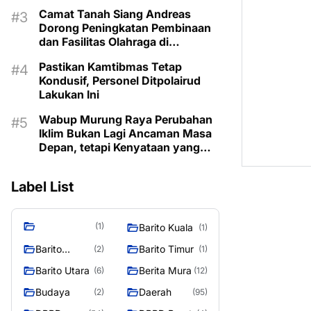
Berbahan Rotan
Camat Tanah Siang Andreas
Dorong Peningkatan Pembinaan
dan Fasilitas Olahraga di
Kecamatan
Pastikan Kamtibmas Tetap
Kondusif, Personel Ditpolairud
Lakukan Ini
Wabup Murung Raya Perubahan
Iklim Bukan Lagi Ancaman Masa
Depan, tetapi Kenyataan yang
Harus Dihadapi
Label List
(1)
Barito Kuala
(1)
Barito
Barito Timur
(2)
(1)
Selatan
Barito Utara
Berita Mura
(6)
(12)
Budaya
Daerah
(2)
(95)