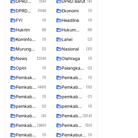
DPRD
DPRD Barut
(54)
(4)
Barito
DPRD
Ekonomi
(106)
(1)
Utara
Murung
FYI
Headline
(1)
(1)
Raya
Hukrim
Hukum
(6)
(9)
Kriminal
Kominfo
Lahei
(1)
(2)
Barut
Murung
Nasional
(2)
(31)
Raya
News
Olahraga
(206)
(1)
Opini
Palangka
(1)
(2)
Raya
Pembak
Pemkab
(1)
(1)
Murung raya
Barito Utar
Pemkab
Pemkab
(481)
(15)
Barito
Barut
Pemkab
pemkab
(1)
(7)
Utara
Murung ray
murung raya
pemkab
pemkab
(2)
(1)
Murung raya
Murung
Pemkab
Pemkab
(4)
(204)
Raya
murung raya
Murung
Pemkab
Pemkab
(360)
(50)
raya
Murung
Murung
Pemkab
Pemkaburun
(1)
(1)