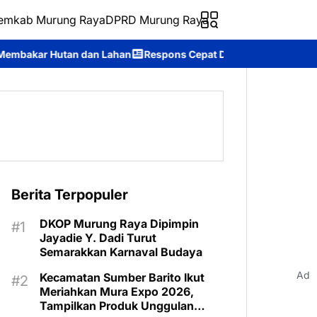
emkab Murung Raya
DPRD Murung Raya
ahan
Respons Cepat Ditsamapta Polda Kalteng Tangani Karhutla 
Berita Terpopuler
DKOP Murung Raya Dipimpin
Jayadie Y. Dadi Turut
Semarakkan Karnaval Budaya
Ad
Kecamatan Sumber Barito Ikut
Meriahkan Mura Expo 2026,
Tampilkan Produk Unggulan