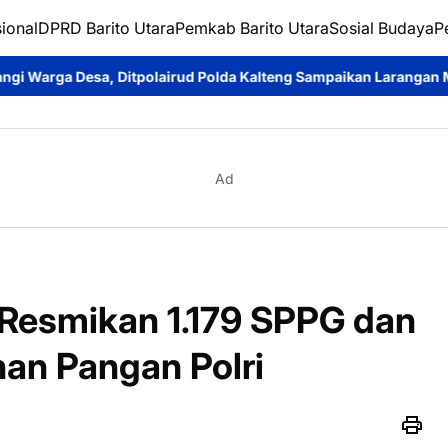
ional
DPRD Barito Utara
Pemkab Barito Utara
Sosial Budaya
P
airud Polda Kalteng Sampaikan Larangan Membakar Hutan dan L
Ad
Resmikan 1.179 SPPG dan
an Pangan Polri