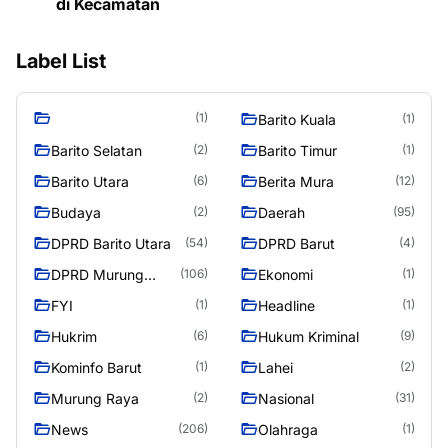
di Kecamatan
Label List
(1)
Barito Kuala
(1)
Barito Selatan
Barito Timur
(2)
(1)
Barito Utara
Berita Mura
(6)
(12)
Budaya
Daerah
(2)
(95)
DPRD Barito Utara
DPRD Barut
(54)
(4)
DPRD Murung
Ekonomi
(106)
(1)
Raya
FYI
Headline
(1)
(1)
Hukrim
Hukum Kriminal
(6)
(9)
Kominfo Barut
Lahei
(1)
(2)
Murung Raya
Nasional
(2)
(31)
News
Olahraga
(206)
(1)