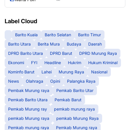
Label Cloud
Barito Kuala
Barito Selatan
Barito Timur
Barito Utara
Berita Mura
Budaya
Daerah
DPRD Barito Utara
DPRD Barut
DPRD Murung Raya
Ekonomi
FYI
Headline
Hukrim
Hukum Kriminal
Kominfo Barut
Lahei
Murung Raya
Nasional
News
Olahraga
Opini
Palangka Raya
Pembak Murung raya
Pemkab Barito Utar
Pemkab Barito Utara
Pemkab Barut
Pemkab Murung ray
pemkab murung raya
pemkab Murung raya
pemkab Murung Raya
Pemkab murung raya
Pemkab Murung raya