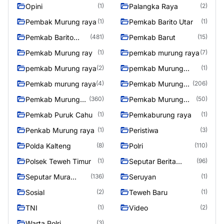
Opini
Palangka Raya
(1)
(2)
Pembak Murung raya
Pemkab Barito Utar
(1)
(1)
Pemkab Barito
Pemkab Barut
(481)
(15)
Utara
Pemkab Murung ray
pemkab murung raya
(1)
(7)
pemkab Murung raya
pemkab Murung
(2)
(1)
Raya
Pemkab murung raya
Pemkab Murung
(4)
(206)
raya
Pemkab Murung
Pemkab Murung
(360)
(50)
Raya
Raya 4
Pemkab Puruk Cahu
Pemkaburung raya
(1)
(1)
Penkab Murung raya
Peristiwa
(1)
(3)
Polda Kalteng
Polri
(8)
(110)
Polsek Teweh Timur
Seputar Berita
(1)
(96)
Murung Raya
Seputar Mura
Seruyan
(136)
(1)
Seasen 2
Sosial
Teweh Baru
(2)
(1)
TNI
Video
(1)
(2)
Warta Polri
(3)