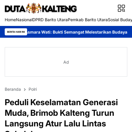
Home
Nasional
DPRD Barito Utara
Pemkab Barito Utara
Sosial Buda
ati: Bukti Semangat Melestarikan Budaya
Festival Budaya Tira
BERITA HARI INI
Ad
Beranda
Polri
Peduli Keselamatan Generasi
Muda, Brimob Kalteng Turun
Langsung Atur Lalu Lintas