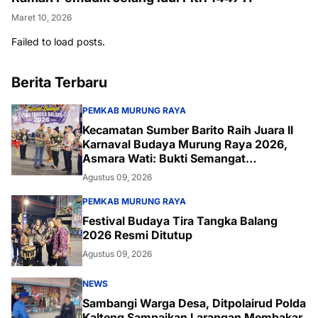
Maret 10, 2026
Failed to load posts.
Berita Terbaru
PEMKAB MURUNG RAYA
Kecamatan Sumber Barito Raih Juara II
Karnaval Budaya Murung Raya 2026,
Asmara Wati: Bukti Semangat
Melestarikan Budaya
Agustus 09, 2026
PEMKAB MURUNG RAYA
Festival Budaya Tira Tangka Balang
2026 Resmi Ditutup
Agustus 09, 2026
NEWS
Sambangi Warga Desa, Ditpolairud Polda
Kalteng Sampaikan Larangan Membakar