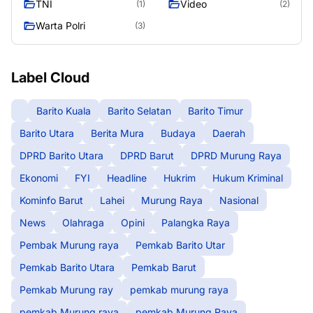
TNI
Video
(1)
(2)
Warta Polri
(3)
Label Cloud
Barito Kuala
Barito Selatan
Barito Timur
Barito Utara
Berita Mura
Budaya
Daerah
DPRD Barito Utara
DPRD Barut
DPRD Murung Raya
Ekonomi
FYI
Headline
Hukrim
Hukum Kriminal
Kominfo Barut
Lahei
Murung Raya
Nasional
News
Olahraga
Opini
Palangka Raya
Pembak Murung raya
Pemkab Barito Utar
Pemkab Barito Utara
Pemkab Barut
Pemkab Murung ray
pemkab murung raya
pemkab Murung raya
pemkab Murung Raya