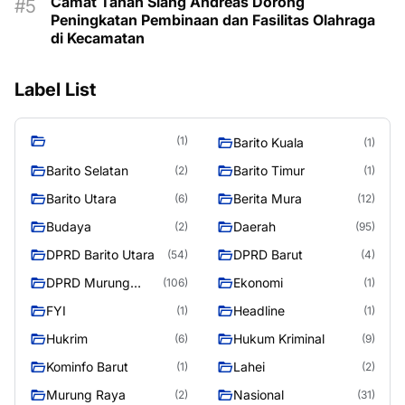
Camat Tanah Siang Andreas Dorong
Peningkatan Pembinaan dan Fasilitas Olahraga
di Kecamatan
Label List
(1)
Barito Kuala
(1)
Barito Selatan
Barito Timur
(2)
(1)
Barito Utara
Berita Mura
(6)
(12)
Budaya
Daerah
(2)
(95)
DPRD Barito Utara
DPRD Barut
(54)
(4)
DPRD Murung
Ekonomi
(106)
(1)
Raya
FYI
Headline
(1)
(1)
Hukrim
Hukum Kriminal
(6)
(9)
Kominfo Barut
Lahei
(1)
(2)
Murung Raya
Nasional
(2)
(31)