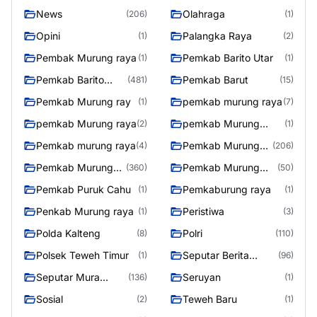
News
Olahraga
(206)
(1)
Opini
Palangka Raya
(1)
(2)
Pembak Murung raya
Pemkab Barito Utar
(1)
(1)
Pemkab Barito
Pemkab Barut
(481)
(15)
Utara
Pemkab Murung ray
pemkab murung raya
(1)
(7)
pemkab Murung raya
pemkab Murung
(2)
(1)
Raya
Pemkab murung raya
Pemkab Murung
(4)
(206)
raya
Pemkab Murung
Pemkab Murung
(360)
(50)
Raya
Raya 4
Pemkab Puruk Cahu
Pemkaburung raya
(1)
(1)
Penkab Murung raya
Peristiwa
(1)
(3)
Polda Kalteng
Polri
(8)
(110)
Polsek Teweh Timur
Seputar Berita
(1)
(96)
Murung Raya
Seputar Mura
Seruyan
(136)
(1)
Seasen 2
Sosial
Teweh Baru
(2)
(1)