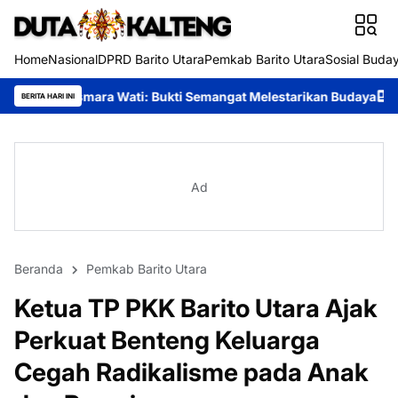
Home
Nasional
DPRD Barito Utara
Pemkab Barito Utara
Sosial Buda
ati: Bukti Semangat Melestarikan Budaya
Festival Budaya Tira
BERITA HARI INI
Ad
Beranda
Pemkab Barito Utara
Ketua TP PKK Barito Utara Ajak
Perkuat Benteng Keluarga
Cegah Radikalisme pada Anak