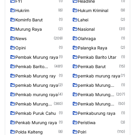
FYI
Headline
(1)
(1)
Hukrim
Hukum Kriminal
(6)
(9)
Kominfo Barut
Lahei
(1)
(2)
Murung Raya
Nasional
(2)
(31)
News
Olahraga
(209)
(1)
Opini
Palangka Raya
(1)
(2)
Pembak Murung raya
Pemkab Barito Utar
(1)
(1)
Pemkab Barito
Pemkab Barut
(481)
(15)
Utara
Pemkab Murung ray
pemkab murung raya
(1)
(7)
pemkab Murung raya
pemkab Murung
(2)
(1)
Raya
Pemkab murung raya
Pemkab Murung
(4)
(207)
raya
Pemkab Murung
Pemkab Murung
(360)
(50)
Raya
Raya 4
Pemkab Puruk Cahu
Pemkaburung raya
(1)
(1)
Penkab Murung raya
Peristiwa
(1)
(3)
Polda Kalteng
Polri
(8)
(110)