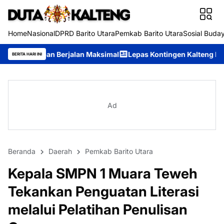
Home
Nasional
DPRD Barito Utara
Pemkab Barito Utara
Sosial Buda
rjalan Maksimal
Lepas Kontingen Kalteng ke Jambore Nasional
BERITA HARI INI
Ad
Beranda
Daerah
Pemkab Barito Utara
Kepala SMPN 1 Muara Teweh
Tekankan Penguatan Literasi
melalui Pelatihan Penulisan