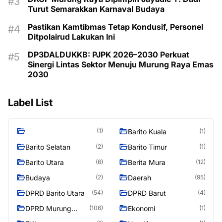
Turut Semarakkan Karnaval Budaya
Pastikan Kamtibmas Tetap Kondusif, Personel
Ditpolairud Lakukan Ini
DP3DALDUKKB: PJPK 2026–2030 Perkuat
Sinergi Lintas Sektor Menuju Murung Raya Emas
2030
Label List
(1)
Barito Kuala
(1)
Barito Selatan
Barito Timur
(2)
(1)
Barito Utara
Berita Mura
(6)
(12)
Budaya
Daerah
(2)
(95)
DPRD Barito Utara
DPRD Barut
(54)
(4)
DPRD Murung
Ekonomi
(106)
(1)
Raya