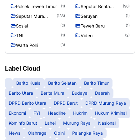
Polsek Teweh Timur
Seputar Berita
(1)
(96)
Murung Raya
Seputar Mura
Seruyan
(136)
(1)
Seasen 2
Sosial
Teweh Baru
(2)
(1)
TNI
Video
(1)
(2)
Warta Polri
(3)
Label Cloud
Barito Kuala
Barito Selatan
Barito Timur
Barito Utara
Berita Mura
Budaya
Daerah
DPRD Barito Utara
DPRD Barut
DPRD Murung Raya
Ekonomi
FYI
Headline
Hukrim
Hukum Kriminal
Kominfo Barut
Lahei
Murung Raya
Nasional
News
Olahraga
Opini
Palangka Raya