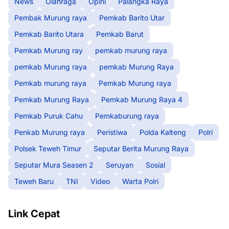
News
Olahraga
Opini
Palangka Raya
Pembak Murung raya
Pemkab Barito Utar
Pemkab Barito Utara
Pemkab Barut
Pemkab Murung ray
pemkab murung raya
pemkab Murung raya
pemkab Murung Raya
Pemkab murung raya
Pemkab Murung raya
Pemkab Murung Raya
Pemkab Murung Raya 4
Pemkab Puruk Cahu
Pemkaburung raya
Penkab Murung raya
Peristiwa
Polda Kalteng
Polri
Polsek Teweh Timur
Seputar Berita Murung Raya
Seputar Mura Seasen 2
Seruyan
Sosial
Teweh Baru
TNI
Video
Warta Polri
Link Cepat