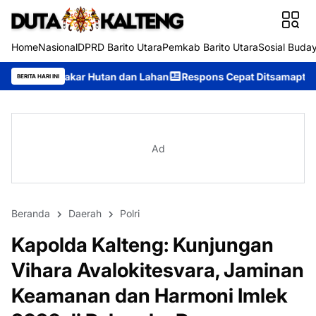
Home
Nasional
DPRD Barito Utara
Pemkab Barito Utara
Sosial Buda
an dan Lahan
Respons Cepat Ditsamapta Polda Kalteng Tangani 
BERITA HARI INI
Ad
Beranda
Daerah
Polri
Kapolda Kalteng: Kunjungan
Vihara Avalokitesvara, Jaminan
Keamanan dan Harmoni Imlek