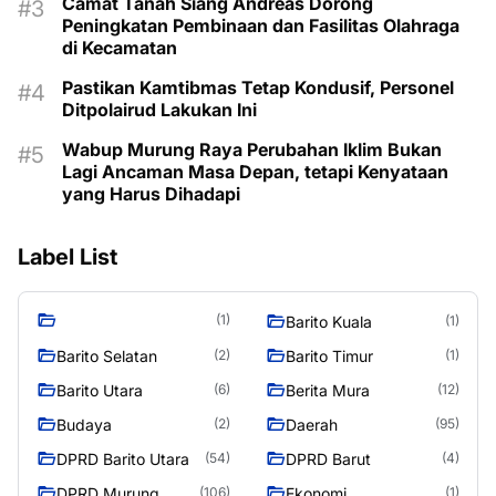
Camat Tanah Siang Andreas Dorong
Peningkatan Pembinaan dan Fasilitas Olahraga
di Kecamatan
Pastikan Kamtibmas Tetap Kondusif, Personel
Ditpolairud Lakukan Ini
Wabup Murung Raya Perubahan Iklim Bukan
Lagi Ancaman Masa Depan, tetapi Kenyataan
yang Harus Dihadapi
Label List
(1)
Barito Kuala
(1)
Barito Selatan
Barito Timur
(2)
(1)
Barito Utara
Berita Mura
(6)
(12)
Budaya
Daerah
(2)
(95)
DPRD Barito Utara
DPRD Barut
(54)
(4)
DPRD Murung
Ekonomi
(106)
(1)