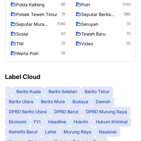
Polda Kalteng
Polri
(8)
(110)
Polsek Teweh Timur
Seputar Berita
(1)
(96)
Murung Raya
Seputar Mura
Seruyan
(136)
(1)
Seasen 2
Sosial
Teweh Baru
(2)
(1)
TNI
Video
(1)
(2)
Warta Polri
(3)
Label Cloud
Barito Kuala
Barito Selatan
Barito Timur
Barito Utara
Berita Mura
Budaya
Daerah
DPRD Barito Utara
DPRD Barut
DPRD Murung Raya
Ekonomi
FYI
Headline
Hukrim
Hukum Kriminal
Kominfo Barut
Lahei
Murung Raya
Nasional