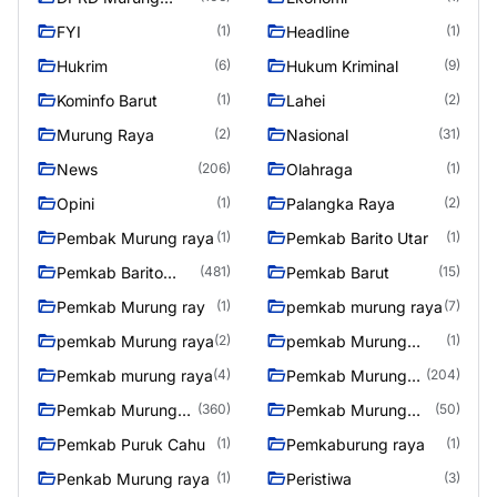
Raya
FYI
Headline
(1)
(1)
Hukrim
Hukum Kriminal
(6)
(9)
Kominfo Barut
Lahei
(1)
(2)
Murung Raya
Nasional
(2)
(31)
News
Olahraga
(206)
(1)
Opini
Palangka Raya
(1)
(2)
Pembak Murung raya
Pemkab Barito Utar
(1)
(1)
Pemkab Barito
Pemkab Barut
(481)
(15)
Utara
Pemkab Murung ray
pemkab murung raya
(1)
(7)
pemkab Murung raya
pemkab Murung
(2)
(1)
Raya
Pemkab murung raya
Pemkab Murung
(4)
(204)
raya
Pemkab Murung
Pemkab Murung
(360)
(50)
Raya
Raya 4
Pemkab Puruk Cahu
Pemkaburung raya
(1)
(1)
Penkab Murung raya
Peristiwa
(1)
(3)