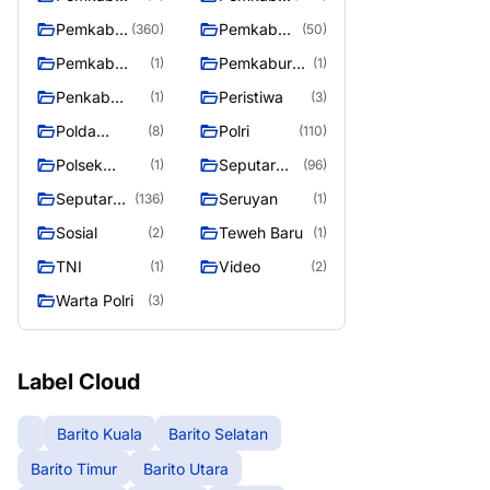
Raya
murung raya
Murung
Pemkab
Pemkab
(360)
(50)
raya
Murung
Murung
Pemkab
Pemkaburun
(1)
(1)
Raya
Raya 4
Puruk Cahu
g raya
Penkab
Peristiwa
(1)
(3)
Murung raya
Polda
Polri
(8)
(110)
Kalteng
Polsek
Seputar
(1)
(96)
Teweh Timur
Berita
Seputar
Seruyan
(136)
(1)
Murung
Mura
Sosial
Teweh Baru
(2)
(1)
Raya
Seasen 2
TNI
Video
(1)
(2)
Warta Polri
(3)
Label Cloud
Barito Kuala
Barito Selatan
Barito Timur
Barito Utara