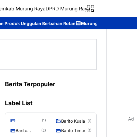
emkab Murung Raya
DPRD Murung Raya
bahan Rotan
Murung Raya Expo 2026 Resmi Dibuka, Jadi Ajang 
Berita Terpopuler
Label List
Ad
(1)
Barito Kuala
(1)
Barito
Barito Timur
(2)
(1)
Selatan