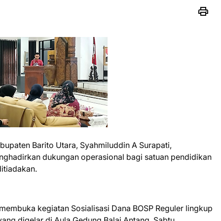
upaten Barito Utara, Syahmiluddin A Surapati,
ghadirkan dukungan operasional bagi satuan pendidikan
itiadakan.
 membuka kegiatan Sosialisasi Dana BOSP Reguler lingkup
ang digelar di Aula Gedung Balai Antang, Sabtu