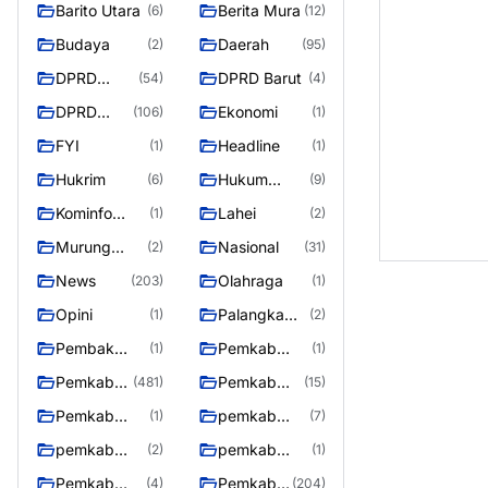
Barito Utara
Berita Mura
(6)
(12)
Budaya
Daerah
(2)
(95)
DPRD
DPRD Barut
(54)
(4)
Barito
DPRD
Ekonomi
(106)
(1)
Utara
Murung
FYI
Headline
(1)
(1)
Raya
Hukrim
Hukum
(6)
(9)
Kriminal
Kominfo
Lahei
(1)
(2)
Barut
Murung
Nasional
(2)
(31)
Raya
News
Olahraga
(203)
(1)
Opini
Palangka
(1)
(2)
Raya
Pembak
Pemkab
(1)
(1)
Murung raya
Barito Utar
Pemkab
Pemkab
(481)
(15)
Barito
Barut
Pemkab
pemkab
(1)
(7)
Utara
Murung ray
murung raya
pemkab
pemkab
(2)
(1)
Murung raya
Murung
Pemkab
Pemkab
(4)
(204)