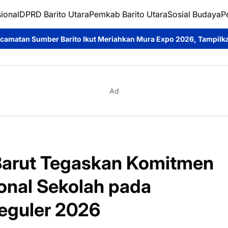
ional
DPRD Barito Utara
Pemkab Barito Utara
Sosial Budaya
P
Ikut Meriahkan Mura Expo 2026, Tampilkan Produk Unggulan Ber
Ad
Barut Tegaskan Komitmen
nal Sekolah pada
Reguler 2026