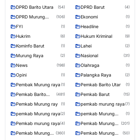
DPRD Barito Utara
DPRD Barut
(54)
(4)
DPRD Murung
Ekonomi
(106)
(1)
Raya
FYI
Headline
(1)
(1)
Hukrim
Hukum Kriminal
(6)
(9)
Kominfo Barut
Lahei
(1)
(2)
Murung Raya
Nasional
(2)
(31)
News
Olahraga
(198)
(1)
Opini
Palangka Raya
(1)
(2)
Pembak Murung raya
Pemkab Barito Utar
(1)
(1)
Pemkab Barito
Pemkab Barut
(481)
(15)
Utara
Pemkab Murung ray
pemkab murung raya
(1)
(7)
pemkab Murung raya
pemkab Murung
(2)
(1)
Raya
Pemkab murung raya
Pemkab Murung
(4)
(201)
raya
Pemkab Murung
Pemkab Murung
(360)
(50)
Raya
Raya 4