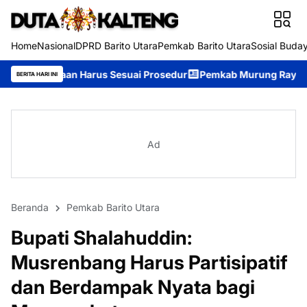
Home
Nasional
DPRD Barito Utara
Pemkab Barito Utara
Sosial Buda
us Sesuai Prosedur
Pemkab Murung Raya Tetapkan Status Siaga
BERITA HARI INI
Ad
Beranda
Pemkab Barito Utara
Bupati Shalahuddin:
Musrenbang Harus Partisipatif
dan Berdampak Nyata bagi