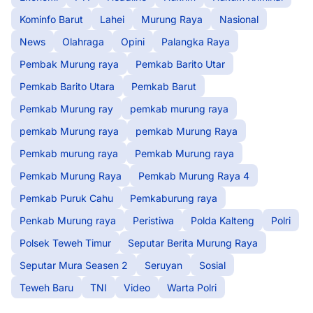
Kominfo Barut
Lahei
Murung Raya
Nasional
News
Olahraga
Opini
Palangka Raya
Pembak Murung raya
Pemkab Barito Utar
Pemkab Barito Utara
Pemkab Barut
Pemkab Murung ray
pemkab murung raya
pemkab Murung raya
pemkab Murung Raya
Pemkab murung raya
Pemkab Murung raya
Pemkab Murung Raya
Pemkab Murung Raya 4
Pemkab Puruk Cahu
Pemkaburung raya
Penkab Murung raya
Peristiwa
Polda Kalteng
Polri
Polsek Teweh Timur
Seputar Berita Murung Raya
Seputar Mura Seasen 2
Seruyan
Sosial
Teweh Baru
TNI
Video
Warta Polri