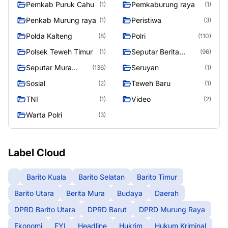
Pemkab Puruk Cahu
Pemkaburung raya
(1)
(1)
Penkab Murung raya
Peristiwa
(1)
(3)
Polda Kalteng
Polri
(8)
(110)
Polsek Teweh Timur
Seputar Berita
(1)
(96)
Murung Raya
Seputar Mura
Seruyan
(136)
(1)
Seasen 2
Sosial
Teweh Baru
(2)
(1)
TNI
Video
(1)
(2)
Warta Polri
(3)
Label Cloud
Barito Kuala
Barito Selatan
Barito Timur
Barito Utara
Berita Mura
Budaya
Daerah
DPRD Barito Utara
DPRD Barut
DPRD Murung Raya
Ekonomi
FYI
Headline
Hukrim
Hukum Kriminal