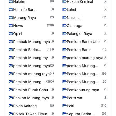
Hukrim
Hukum Kriminal
(6)
(9)
Kominfo Barut
Lahei
(1)
(2)
Murung Raya
Nasional
(2)
(31)
News
Olahraga
(198)
(1)
Opini
Palangka Raya
(1)
(2)
Pembak Murung raya
Pemkab Barito Utar
(1)
(1)
Pemkab Barito
Pemkab Barut
(481)
(15)
Utara
Pemkab Murung ray
pemkab murung raya
(1)
(7)
pemkab Murung raya
pemkab Murung
(2)
(1)
Raya
Pemkab murung raya
Pemkab Murung
(4)
(199)
raya
Pemkab Murung
Pemkab Murung
(360)
(50)
Raya
Raya 4
Pemkab Puruk Cahu
Pemkaburung raya
(1)
(1)
Penkab Murung raya
Peristiwa
(1)
(3)
Polda Kalteng
Polri
(8)
(110)
Polsek Teweh Timur
Seputar Berita
(1)
(96)