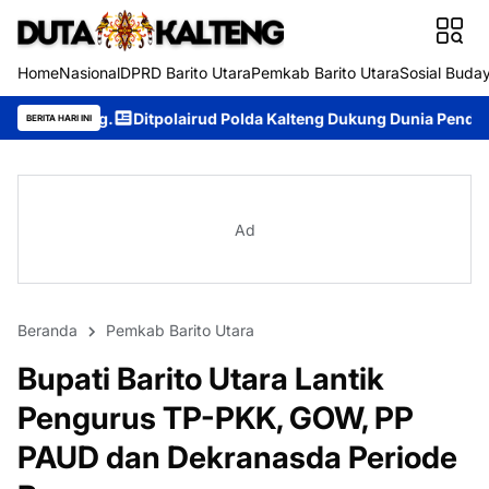
Home
Nasional
DPRD Barito Utara
Pemkab Barito Utara
Sosial Buda
Ditpolairud Polda Kalteng Dukung Dunia Pendidikan Lewat Kapal 
BERITA HARI INI
Ad
Beranda
Pemkab Barito Utara
Bupati Barito Utara Lantik
Pengurus TP-PKK, GOW, PP
PAUD dan Dekranasda Periode