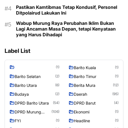
Pastikan Kamtibmas Tetap Kondusif, Personel
Ditpolairud Lakukan Ini
Wabup Murung Raya Perubahan Iklim Bukan
Lagi Ancaman Masa Depan, tetapi Kenyataan
yang Harus Dihadapi
Label List
(1)
Barito Kuala
(1)
Barito Selatan
Barito Timur
(2)
(1)
Barito Utara
Berita Mura
(6)
(12)
Budaya
Daerah
(2)
(95)
DPRD Barito Utara
DPRD Barut
(54)
(4)
DPRD Murung
Ekonomi
(106)
(1)
Raya
FYI
Headline
(1)
(1)