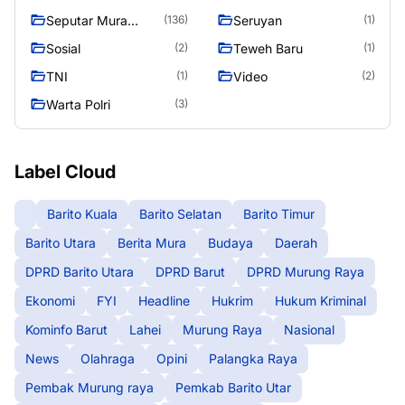
Murung Raya
Seputar Mura
Seruyan
(136)
(1)
Seasen 2
Sosial
Teweh Baru
(2)
(1)
TNI
Video
(1)
(2)
Warta Polri
(3)
Label Cloud
Barito Kuala
Barito Selatan
Barito Timur
Barito Utara
Berita Mura
Budaya
Daerah
DPRD Barito Utara
DPRD Barut
DPRD Murung Raya
Ekonomi
FYI
Headline
Hukrim
Hukum Kriminal
Kominfo Barut
Lahei
Murung Raya
Nasional
News
Olahraga
Opini
Palangka Raya
Pembak Murung raya
Pemkab Barito Utar