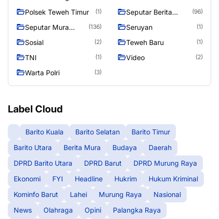
Polsek Teweh Timur
Seputar Berita
(1)
(96)
Murung Raya
Seputar Mura
Seruyan
(136)
(1)
Seasen 2
Sosial
Teweh Baru
(2)
(1)
TNI
Video
(1)
(2)
Warta Polri
(3)
Label Cloud
Barito Kuala
Barito Selatan
Barito Timur
Barito Utara
Berita Mura
Budaya
Daerah
DPRD Barito Utara
DPRD Barut
DPRD Murung Raya
Ekonomi
FYI
Headline
Hukrim
Hukum Kriminal
Kominfo Barut
Lahei
Murung Raya
Nasional
News
Olahraga
Opini
Palangka Raya