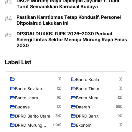
DKOP Murung Raya Dipimpin Jayadie Y. Dadi
Turut Semarakkan Karnaval Budaya
Pastikan Kamtibmas Tetap Kondusif, Personel
Ditpolairud Lakukan Ini
DP3DALDUKKB: PJPK 2026–2030 Perkuat
Sinergi Lintas Sektor Menuju Murung Raya Emas
2030
Label List
(1)
Barito Kuala
(1)
Barito Selatan
Barito Timur
(2)
(1)
Barito Utara
Berita Mura
(6)
(12)
Budaya
Daerah
(2)
(95)
DPRD Barito Utara
DPRD Barut
(54)
(4)
DPRD Murung
Ekonomi
(106)
(1)
Raya