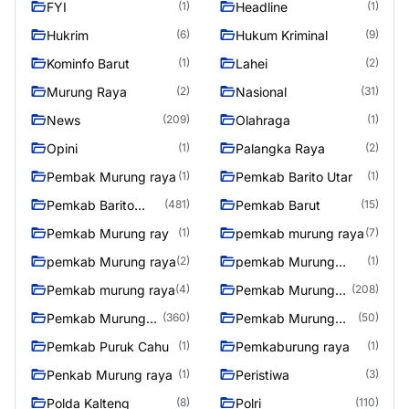
FYI
Headline
(1)
(1)
Hukrim
Hukum Kriminal
(6)
(9)
Kominfo Barut
Lahei
(1)
(2)
Murung Raya
Nasional
(2)
(31)
News
Olahraga
(209)
(1)
Opini
Palangka Raya
(1)
(2)
Pembak Murung raya
Pemkab Barito Utar
(1)
(1)
Pemkab Barito
Pemkab Barut
(481)
(15)
Utara
Pemkab Murung ray
pemkab murung raya
(1)
(7)
pemkab Murung raya
pemkab Murung
(2)
(1)
Raya
Pemkab murung raya
Pemkab Murung
(4)
(208)
raya
Pemkab Murung
Pemkab Murung
(360)
(50)
Raya
Raya 4
Pemkab Puruk Cahu
Pemkaburung raya
(1)
(1)
Penkab Murung raya
Peristiwa
(1)
(3)
Polda Kalteng
Polri
(8)
(110)