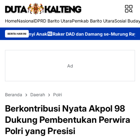
Home
Nasional
DPRD Barito Utara
Pemkab Barito Utara
Sosial Buda
nak
Raker DAD dan Damang se-Murung Raya 2026, Panitia Pasti
BERITA HARI INI
Ad
Beranda
Daerah
Polri
Berkontribusi Nyata Akpol 98
Dukung Pembentukan Perwira
Polri yang Presisi