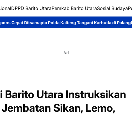
ional
DPRD Barito Utara
Pemkab Barito Utara
Sosial Budaya
P
lda Kalteng Tangani Karhutla di Palangka Raya
Cegah Premanism
Ad
i Barito Utara Instruksikan
 Jembatan Sikan, Lemo,