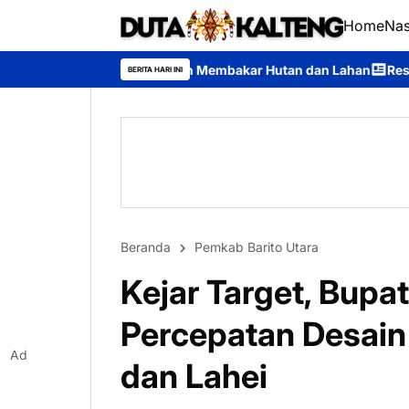
Home
Nas
rangan Membakar Hutan dan Lahan
Respons Cepat Ditsamapta Po
BERITA HARI INI
Beranda
Pemkab Barito Utara
Kejar Target, Bupat
Percepatan Desain
Ad
dan Lahei