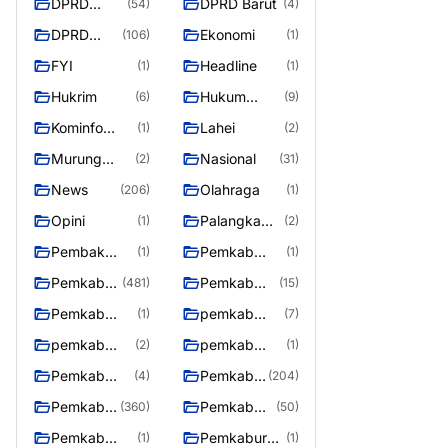
DPRD
DPRD Barut
(54)
(4)
Barito
DPRD
Ekonomi
(106)
(1)
Utara
Murung
FYI
Headline
(1)
(1)
Raya
Hukrim
Hukum
(6)
(9)
Kriminal
Kominfo
Lahei
(1)
(2)
Barut
Murung
Nasional
(2)
(31)
Raya
News
Olahraga
(206)
(1)
Opini
Palangka
(1)
(2)
Raya
Pembak
Pemkab
(1)
(1)
Murung raya
Barito Utar
Pemkab
Pemkab
(481)
(15)
Barito
Barut
Pemkab
pemkab
(1)
(7)
Utara
Murung ray
murung raya
pemkab
pemkab
(2)
(1)
Murung raya
Murung
Pemkab
Pemkab
(4)
(204)
Raya
murung raya
Murung
Pemkab
Pemkab
(360)
(50)
raya
Murung
Murung
Pemkab
Pemkaburun
(1)
(1)