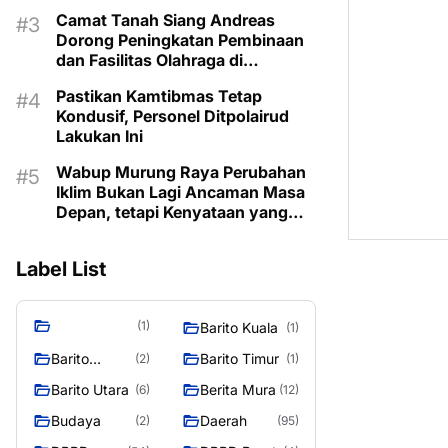
Berbahan Rotan
Camat Tanah Siang Andreas
Dorong Peningkatan Pembinaan
dan Fasilitas Olahraga di
Kecamatan
Pastikan Kamtibmas Tetap
Kondusif, Personel Ditpolairud
Lakukan Ini
Wabup Murung Raya Perubahan
Iklim Bukan Lagi Ancaman Masa
Depan, tetapi Kenyataan yang
Harus Dihadapi
Label List
(1)
Barito Kuala
(1)
Barito
Barito Timur
(2)
(1)
Selatan
Barito Utara
Berita Mura
(6)
(12)
Budaya
Daerah
(2)
(95)