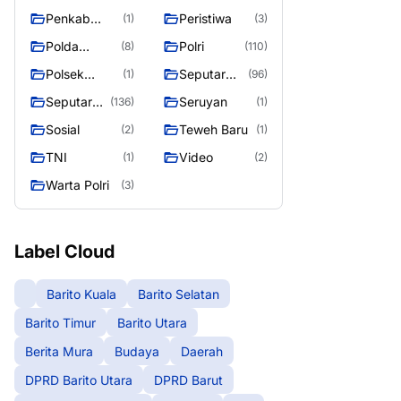
Raya
Raya 4
Puruk Cahu
g raya
Penkab
Peristiwa
(1)
(3)
Murung raya
Polda
Polri
(8)
(110)
Kalteng
Polsek
Seputar
(1)
(96)
Teweh Timur
Berita
Seputar
Seruyan
(136)
(1)
Murung
Mura
Sosial
Teweh Baru
(2)
(1)
Raya
Seasen 2
TNI
Video
(1)
(2)
Warta Polri
(3)
Label Cloud
Barito Kuala
Barito Selatan
Barito Timur
Barito Utara
Berita Mura
Budaya
Daerah
DPRD Barito Utara
DPRD Barut