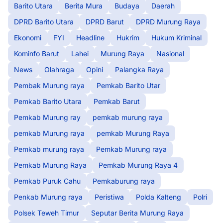
Barito Utara
Berita Mura
Budaya
Daerah
DPRD Barito Utara
DPRD Barut
DPRD Murung Raya
Ekonomi
FYI
Headline
Hukrim
Hukum Kriminal
Kominfo Barut
Lahei
Murung Raya
Nasional
News
Olahraga
Opini
Palangka Raya
Pembak Murung raya
Pemkab Barito Utar
Pemkab Barito Utara
Pemkab Barut
Pemkab Murung ray
pemkab murung raya
pemkab Murung raya
pemkab Murung Raya
Pemkab murung raya
Pemkab Murung raya
Pemkab Murung Raya
Pemkab Murung Raya 4
Pemkab Puruk Cahu
Pemkaburung raya
Penkab Murung raya
Peristiwa
Polda Kalteng
Polri
Polsek Teweh Timur
Seputar Berita Murung Raya