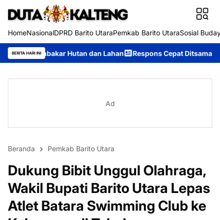
Home
Nasional
DPRD Barito Utara
Pemkab Barito Utara
Sosial Buda
Hutan dan Lahan
Respons Cepat Ditsamapta Polda Kalteng Tanga
BERITA HARI INI
Ad
Beranda
Pemkab Barito Utara
Dukung Bibit Unggul Olahraga,
Wakil Bupati Barito Utara Lepas
Atlet Batara Swimming Club ke