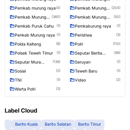
Raya
Pemkab murung raya
Pemkab Murung
(4)
(204)
raya
Pemkab Murung
Pemkab Murung
(360)
(50)
Raya
Raya 4
Pemkab Puruk Cahu
Pemkaburung raya
(1)
(1)
Penkab Murung raya
Peristiwa
(1)
(3)
Polda Kalteng
Polri
(8)
(110)
Polsek Teweh Timur
Seputar Berita
(1)
(96)
Murung Raya
Seputar Mura
Seruyan
(136)
(1)
Seasen 2
Sosial
Teweh Baru
(2)
(1)
TNI
Video
(1)
(2)
Warta Polri
(3)
Label Cloud
Barito Kuala
Barito Selatan
Barito Timur