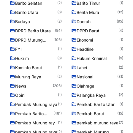
Barito Selatan
Barito Timur
(2)
(1)
Barito Utara
Berita Mura
(6)
(12)
Budaya
Daerah
(2)
(95)
DPRD Barito Utara
DPRD Barut
(54)
(4)
DPRD Murung
Ekonomi
(106)
(1)
Raya
FYI
Headline
(1)
(1)
Hukrim
Hukum Kriminal
(6)
(9)
Kominfo Barut
Lahei
(1)
(2)
Murung Raya
Nasional
(2)
(31)
News
Olahraga
(206)
(1)
Opini
Palangka Raya
(1)
(2)
Pembak Murung raya
Pemkab Barito Utar
(1)
(1)
Pemkab Barito
Pemkab Barut
(481)
(15)
Utara
Pemkab Murung ray
pemkab murung raya
(1)
(7)
pemkab Murung raya
pemkab Murung
(2)
(1)