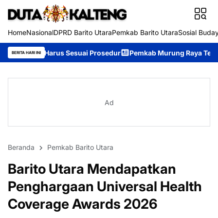
Home
Nasional
DPRD Barito Utara
Pemkab Barito Utara
Sosial Buda
Sesuai Prosedur
Pemkab Murung Raya Tetapkan Status Siaga Da
BERITA HARI INI
Ad
Beranda
Pemkab Barito Utara
Barito Utara Mendapatkan
Penghargaan Universal Health
Coverage Awards 2026