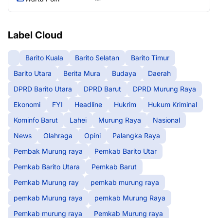
Label Cloud
Barito Kuala
Barito Selatan
Barito Timur
Barito Utara
Berita Mura
Budaya
Daerah
DPRD Barito Utara
DPRD Barut
DPRD Murung Raya
Ekonomi
FYI
Headline
Hukrim
Hukum Kriminal
Kominfo Barut
Lahei
Murung Raya
Nasional
News
Olahraga
Opini
Palangka Raya
Pembak Murung raya
Pemkab Barito Utar
Pemkab Barito Utara
Pemkab Barut
Pemkab Murung ray
pemkab murung raya
pemkab Murung raya
pemkab Murung Raya
Pemkab murung raya
Pemkab Murung raya