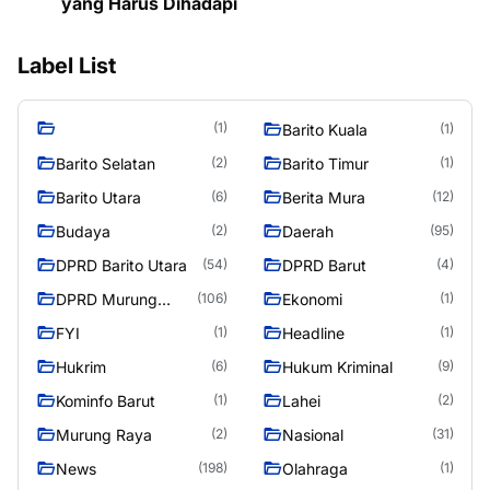
yang Harus Dihadapi
Label List
(1)
Barito Kuala
(1)
Barito Selatan
Barito Timur
(2)
(1)
Barito Utara
Berita Mura
(6)
(12)
Budaya
Daerah
(2)
(95)
DPRD Barito Utara
DPRD Barut
(54)
(4)
DPRD Murung
Ekonomi
(106)
(1)
Raya
FYI
Headline
(1)
(1)
Hukrim
Hukum Kriminal
(6)
(9)
Kominfo Barut
Lahei
(1)
(2)
Murung Raya
Nasional
(2)
(31)
News
Olahraga
(198)
(1)