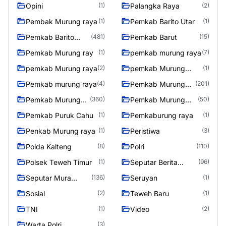
Opini
Palangka Raya
(1)
(2)
Pembak Murung raya
Pemkab Barito Utar
(1)
(1)
Pemkab Barito
Pemkab Barut
(481)
(15)
Utara
Pemkab Murung ray
pemkab murung raya
(1)
(7)
pemkab Murung raya
pemkab Murung
(2)
(1)
Raya
Pemkab murung raya
Pemkab Murung
(4)
(201)
raya
Pemkab Murung
Pemkab Murung
(360)
(50)
Raya
Raya 4
Pemkab Puruk Cahu
Pemkaburung raya
(1)
(1)
Penkab Murung raya
Peristiwa
(1)
(3)
Polda Kalteng
Polri
(8)
(110)
Polsek Teweh Timur
Seputar Berita
(1)
(96)
Murung Raya
Seputar Mura
Seruyan
(136)
(1)
Seasen 2
Sosial
Teweh Baru
(2)
(1)
TNI
Video
(1)
(2)
Warta Polri
(3)