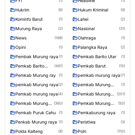
FYI
Headline
(1)
(1)
Hukrim
Hukum Kriminal
(6)
(9)
Kominfo Barut
Lahei
(1)
(2)
Murung Raya
Nasional
(2)
(31)
News
Olahraga
(198)
(1)
Opini
Palangka Raya
(1)
(2)
Pembak Murung raya
Pemkab Barito Utar
(1)
(1)
Pemkab Barito
Pemkab Barut
(481)
(15)
Utara
Pemkab Murung ray
pemkab murung raya
(1)
(7)
pemkab Murung raya
pemkab Murung
(2)
(1)
Raya
Pemkab murung raya
Pemkab Murung
(4)
(201)
raya
Pemkab Murung
Pemkab Murung
(360)
(50)
Raya
Raya 4
Pemkab Puruk Cahu
Pemkaburung raya
(1)
(1)
Penkab Murung raya
Peristiwa
(1)
(3)
Polda Kalteng
Polri
(8)
(110)