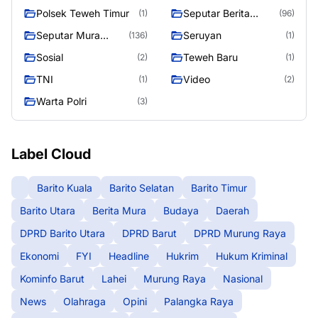
Polsek Teweh Timur
Seputar Berita
(1)
(96)
Murung Raya
Seputar Mura
Seruyan
(136)
(1)
Seasen 2
Sosial
Teweh Baru
(2)
(1)
TNI
Video
(1)
(2)
Warta Polri
(3)
Label Cloud
Barito Kuala
Barito Selatan
Barito Timur
Barito Utara
Berita Mura
Budaya
Daerah
DPRD Barito Utara
DPRD Barut
DPRD Murung Raya
Ekonomi
FYI
Headline
Hukrim
Hukum Kriminal
Kominfo Barut
Lahei
Murung Raya
Nasional
News
Olahraga
Opini
Palangka Raya