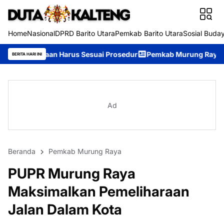
Home
Nasional
DPRD Barito Utara
Pemkab Barito Utara
Sosial Buda
Harus Sesuai Prosedur
Pemkab Murung Raya Tetapkan Status Si
BERITA HARI INI
Ad
Beranda
Pemkab Murung Raya
PUPR Murung Raya
Maksimalkan Pemeliharaan
Jalan Dalam Kota